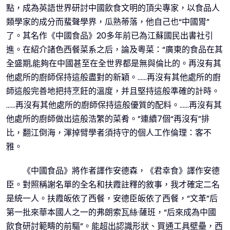
點，成為英語世界研討中國飲食文明的頂尖專家，以食品人
類學家的成分而蜚聲學界，瓜熟蒂落，他自己也“中國胃”
了。其名作《中國食品》20多年前已為江蘇國民出書社引
進。在紹介諸色西餐菜系之后，論及粵菜：“廣東的食品在其
全盛期,能夠在中國甚至在全世界都是無與倫比的。再沒有其
他處所的廚師保持這般盡對的新穎。……再沒有其他處所的廚
師這般完善地把持烹飪的溫度，并且堅持這般準確的計時。
……再沒有其他處所的廚師保持這般優質的配料。……再沒有其
他處所的廚師做出這般浩繁的菜肴。”連續7個“再沒有”排
比，翻江倒海，渾掉臂學者須持守的個人工作倫理：客不
雅。
《中國食品》將作者譯作安德森，《君幸食》譯作安德
臣。對照稱謝名單的全名和扶霞註釋的敘事，我才確定二名
是統一人。扶霞皈依了西餐，安德臣皈依了西餐，“文革”后
第一批來華本國人之一的弗朗索瓦絲·薩班，“后來成為中國
飲食研討範疇的前驅”。能超出認識形狀、買通工具壁壘，西