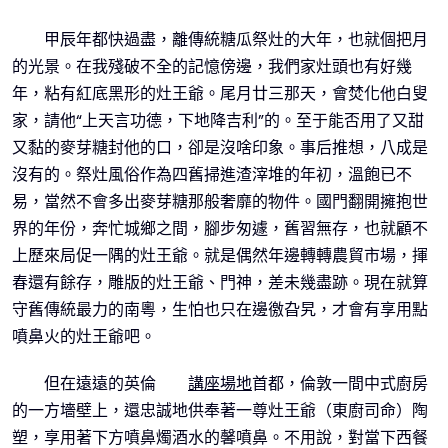
甲辰年都快過盡，離傳統糖瓜祭灶的大年，也就個把月
的光景。在我殘破不全的記憶傍邊，我們家灶頭也有好幾
年，粘有紅底黑形的灶王爺。尾月廿三那天，會焚化他白叟
家，請他“上天言功德，下地降吉利”的。至于能否用了又甜
又黏的麥芽糖封他的口，卻是沒啥印象。事后推想，八成是
沒有的。祭灶風俗作為四舊掃進渣滓堆的年初，溫飽已不
易，當然不會多出麥芽糖那般奢靡的物件。國門翻開擁抱世
界的年份，奔忙城鄉之間，腳步匆遽，舊習無存，也就顧不
上歷來局促一隅的灶王爺。就是偶然年邊轉轉農貿市場，揮
春還有餘存，雕版的灶王爺、門神，差未幾盡跡。現在就算
守舊傳統最力的南粵，生怕也只在邊徼旮旯，才會有享用點
噴鼻火的灶王爺吧。
但在遠遠的英倫
講座場地
首都，倫敦一間中式廚房
的一方墻壁上，還忠誠地供奉著一尊灶王爺（東廚司命）陶
塑，享用著下方噴鼻燭酒水的馨噴鼻。不用說，對當下西餐