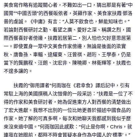
美食寫作略有追蹤關心者，不難如出一口，猜出那是有著“中
國胃”“中國舌頭”的西餐皈依者，英籍作家、美食家扶霞·鄧洛
普的虔誠。《中庸》有言：“人莫不飲食也，鮮能知味也。”
若論對西餐研討之勤、看望之廣、愛好之深、稱讚之烈，國
際西餐喜好者傍邊，扶霞若居第二，別人怕也欠好意思居第
一。即使置身一眾中文美食作家傍邊，無論是後面的梁實
秋、唐魯孫、車輻、逯耀東、汪曾祺、趙珩、王學泰，仍是
當下的龔鵬程、汪朗、沈宏非、陳曉卿、林衛輝等，扶霞也
不遑多讓的。
扶霞的“御用譯者”何雨珈在《君幸食》譯后記中，引有
常駐上海的美國撰稿人沈愷偉的一段采訪：“扶霞是一位了不
得的作家和美食研討者，她為促進東方人對西餐的清楚做出
了宏大進獻。我想不出別的一位比她更善於描述中國食品的
作家。她了解的可真多啊，每次和她聊天我都感到我似乎歷
來沒來過中國。”何雨珈因此感歎：“何止是你啊，Chris，就
連我在她眼前，都時不時會質疑本身作為中國人的‘標準’。”