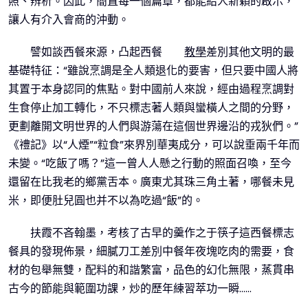
照、辨析。因此，簡直每一個篇章，都能給人新穎的啟示，
讓人有介入會商的沖動。
譬如談西餐來源，凸起西餐
教學
差別其他文明的最
基礎特征：“雖說烹調是全人類退化的要害，但只要中國人將
其置于本身認同的焦點。對中國前人來說，經由過程烹調對
生食停止加工轉化，不只標志著人類與蠻橫人之間的分野，
更劃離開文明世界的人們與游蕩在這個世界邊沿的戎狄們。”
《禮記》以“人煙”“粒食”來界別華夷成分，可以說垂兩千年而
未變。“吃飯了嗎？”這一曾人人懸之行動的照面召喚，至今
還留在比我老的鄉黨舌本。廣東尤其珠三角土著，哪餐未見
米，即便肚兒圓也并不以為吃過“飯”的。
扶霞不吝翰墨，考核了古早的羹作之于筷子這西餐標志
餐具的發現佈景，細膩刀工差別中餐年夜塊吃肉的需要，食
材的包舉無雙，配料的和諧繁富，品色的幻化無限，蒸貫串
古今的節能與範圍功課，炒的歷年練習萃功一瞬……