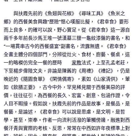
與扶霞先前的《魚翅與花椒》《尋味工具》《魚米之
鄉》的西餐美食興趣“歷險”愜心嘆服比擬，《君幸食》要形
而上良多，的確可以說，野心實足。從《君幸食》這一源自
兩千多年前長沙馬王堆一號漢墓三貍一龜紋漆盤的書名，和
“一場貫串古今的西餐盛宴”副書名，流露無遺。《君幸食》
全書主體分四個部門，分辨從灶火、食材、廚藝、餐桌，這
一約略模仿完全一餐的歷時
家教
法式，上至孔孟老莊，
下至楊步偉陸文夫，非論是陳舊的《周禮》《禮記》，仍是
晚近的《隨園食單》《閑情偶寄》，素如《山家清供》，葷
如《飲膳正要》，古今中外，罕見稀見關于西餐美惡的評
價，往往征引，為西餐的長久、宏富、創意、包涵作證，令
人目不暇接。假如說，扶霞先前的作品是故事，是餐品，是
餐藝，是論述，《君幸食》可以說是思慮，是文明，是哲
學，甚至，崇奉。作者一向流利活潑的筆觸傍邊，融進對西
餐汗青與實際的考核、反思，常常在中西如許年夜標準上對