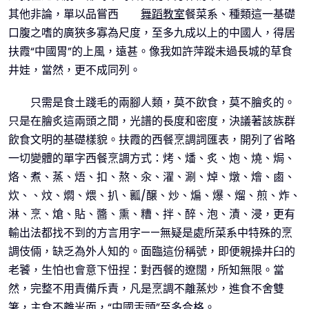
其他非論，單以品嘗西
舞蹈教室
餐菜系、種類這一基礎
口腹之嗜的廣狹多寡為尺度，至多九成以上的中國人，得居
扶霞“中國胃”的上風，遠甚。像我如許萍蹤未過長城的草食
井娃，當然，更不成同列。
只需是食土踐毛的兩腳人類，莫不飲食，莫不膾炙的。
只是在膾炙這兩頭之間，光譜的長度和密度，決議著該族群
飲食文明的基礎樣貌。扶霞的西餐烹調詞匯表，開列了省略
一切變體的單字西餐烹調方式：烤、燔、炙、炮、燒、焗、
烙、煮、蒸、焐、扣、熬、汆、濯、涮、焯、燉、燴、鹵、
炊、、炆、燜、煨、扒、瓤/醸、炒、煸、爆、熘、煎、炸、
淋、烹、熗、貼、醬、熏、糟、拌、醉、泡、漬、浸，更有
輸出法都找不到的方言用字——無疑是處所菜系中特殊的烹
調伎倆，缺乏為外人知的。面臨這份稱號，即便親操井臼的
老饕，生怕也會意下忸捏：對西餐的遼闊，所知無限。當
然，完整不用責備斥責，凡是烹調不離蒸炒，進食不舍雙
箸，主食不離米面，“中國舌頭”至多合格。