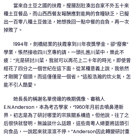
當來自土豆之國的扶霞，搜腸刮肚湊出自家不外五十來
種土豆餐品，而山西西餐友報酬應對能夠的食糧缺乏，已擬
出一百零八種土豆做法，她想挽回一點中餐的自負，再一次
掉敗了。
1994年，劍橋結業的扶霞拿到川年夜獎學金，卻“廢棄”
學業，悵然接收四川烹專約請，一頭扎進川菜中，樂此不
疲：“光是研討川菜，我就可以再花上二十年的時光。即使曾
經花了四分之一個世紀在這下面。從某種意義上說，我依然
才剛開了個頭。而這僅僅是一個省。”這般浩瀚的炊火氣，怎
能不引人酷愛。
她長長的稱謝名單傍邊的晚期偶像、審稿人
E.N.Anderson，本為考古學家，“1960年月前去噴鼻港新
界，初志是為了研討哪里的宗族關系構造。但他說，往了之
后很快就發明，無論談什么話題，這些南粵人總要將話頭引
向食品，一說起來就滾滾不停。”Anderson因此轉變研討重