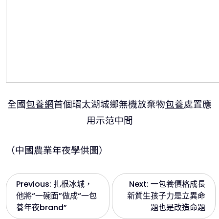
全國
包養網
首個環太湖城鄉無機放棄物
包養
處置應
用示范中間
（中國農業年夜學供圖）
文
Previous:
扎根冰城，
Next:
一包養價格成長
他將“一碗面”做成“一包
新質生孩子力是立異命
章
養年夜brand”
題也是改造命題