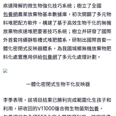
疾速降解的微生物強化技巧系統；樹立了全國
包養網
農業放棄物基本數據庫，初次開闢了多元物
料堆肥配方軟件，構建了基于高效生物干化的無機
放棄物疾速堆肥要害技巧系統；樹立并研發了國際
外首套持續靜態槽式堆肥體系，研制出國際首套一
體化密閉式反映器體系，為我國城鄉無機放棄物肥
料化處置應用供給
包養網
了多元化處理計劃。
一體化密閉式生物干化反映器
李季表現，該項目結果已勝利完成範圍化生孩子和
利用，研收回的VT1000復合微生物菌劑
包養
，