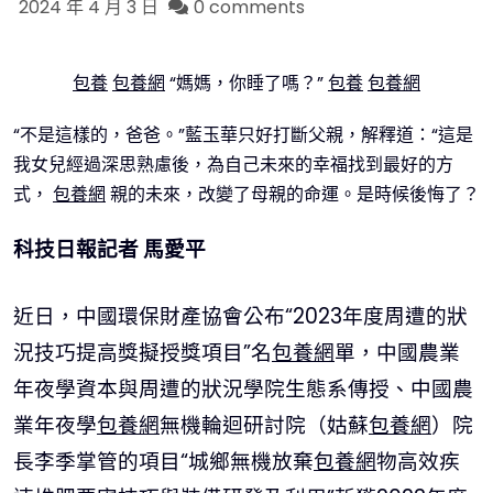
2024 年 4 月 3 日
0 comments
包養
包養網
“媽媽，你睡了嗎？”
包養
包養網
“不是這樣的，爸爸。”藍玉華只好打斷父親，解釋道：“這是
我女兒經過深思熟慮後，為自己未來的幸福找到最好的方
式，
包養網
親的未來，改變了母親的命運。是時候後悔了？
科技日報記者 馬愛平
近日，中國環保財產協會公布“2023年度周遭的狀
況技巧提高獎擬授獎項目”名
包養網
單，中國農業
年夜學資本與周遭的狀況學院生態系傳授、中國農
業年夜學
包養網
無機輪迴研討院（姑蘇
包養網
）院
長李季掌管的項目“城鄉無機放棄
包養網
物高效疾