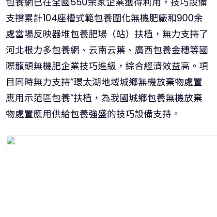
包養網
已在全國550余家企業獲得利用，技巧設備
支撐累計104座槽式範
包養
圍化無機肥廠和900余
處當場反映器堆
包養
肥場（站）扶植，無力支持了
河北根力多
包養網
、云南云葉、廣西
包養
金穗等國
際龍頭無機肥企業技巧進級，綜合經濟效益高。項
目同時無力支持“環太湖地域城鄉無機放棄物處置
應用示范區
包養
”扶植，為我國城鄉
包養
無機放棄
物處置應用供給
包養
強盛的技巧設備支持。