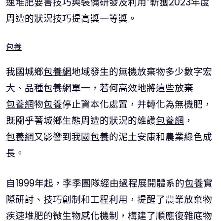
速堆肥要害技巧與裝備研發及利用”斬獲2023年度
周遭的狀況技巧提高獎一等獎。
包養
我國城鄉
包養網
地域發生的無機放棄物多少數字宏
大、品種
包養網
單一，若何高效地將這些放棄
包養網
物
包養
停止資本化處置，并轉化為無機肥，
既關乎著城鄉生態周遭的狀況的維護
包養網
，
包養網
又影響到我國
包養
的泥土安康和農業綠色成
長。
自1999年起，李季團隊經由過程展開體系的
包養
實
際研討、技巧創制和工程利用，提醒了農業放棄物
疾速堆肥的微生物感化機制，構建了順應復雜底物