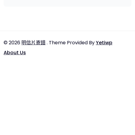
© 2026
明信片寄錯
. Theme Provided By
Yetiwp
About Us