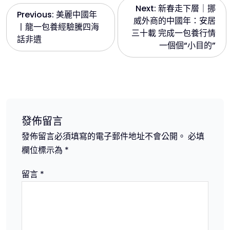
文
Next:
新春走下層｜挪
Previous:
美麗中國年
威外商的中國年：安居
丨龍一包養經驗騰四海
章
三十載 完成一包養行情
話非遺
一個個“小目的”
導
覽
發佈留言
發佈留言必須填寫的電子郵件地址不會公開。
必填
欄位標示為
*
留言
*