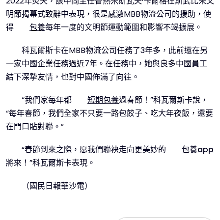
2022年炎天，該中間主任普熱米斯瓦夫·卡爾格在斯武比采文
明節揭幕式致辭中表現，很是感激MBB物流公司的援助，使
得
包養
每年一度的文明節運動範圍和影響不竭擴展。
科瓦爾斯卡在MBB物流公司任務了3年多，此前還在另
一家中國企業任務過近7年。在任務中，她與良多中國員工
結下深摯友情，也對中國佈滿了向往。
“我們家每年都
短期包養
過春節！”科瓦爾斯卡說，
“每年春節，我們全家不只要一路包餃子、吃大年夜飯，還要
在門口貼對聯。”
“春節到來之際，愿我們聯袂走向更美妙的
包養app
將來！”科瓦爾斯卡表現。
（國民日報華沙電）