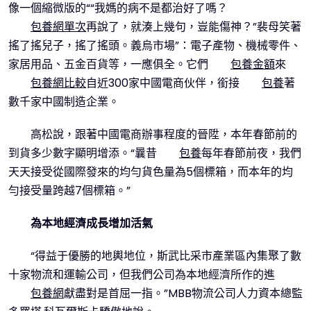
像一個縮微版的““我媽的病不是都治好了嗎？
包養網單次
再說了，就湊上幾句，豈能傷神？”裴母笑著
搖了搖兒子，搖了搖頭。義烏市場”：電子產物、機械零件、
家居用品、五金百貨等，一應俱全。它們
包養金額
來
包養網比較
自近300家中國電商伙伴，銜接
包養
著
數千家中國制造企業。
高松說，跟著中國電商辦事程度的晉陞，本年春節前的
到貨多少數字顯明增添。“曩昔
包養
每年春節前夜，我們
天天接受從國際發來的均勻貨色量為5個標箱，而本年的均
勻接受量跨越7個標箱。”
為本地經濟成長增加活氣
“得益于優勝的地輿地位，斯武比采市產業區內集聚了數
十家物流和運輸公司，但我們公司為本地經濟所作的進
包養網
獻盡對是首屈一指。”MBB物流公司人力資本總監