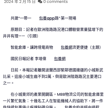
2024 年 2 月 15 日
0 comments
共建“一帶一
包養app
路”·第一現場
原題目：記者在歐洲陸路路況港口體驗營業量猛增下的
井井有理——（引題）
智能倉庫，讓跨境電商物
包養網
流更便捷（主題）
國民日報記者 李增偉
包養網
日前，本報記者離開波蘭西部緊鄰德國邊疆的小城斯武
比采。這座小城生齒不到2萬，倒是歐洲陸路路況主要港口
之一。
在小城東郊的產業開闢區，MBB物流公司的智能倉庫里
一片繁忙氣象：十幾名工人在智能機械人的協助下，將一件
件快遞包裹停止疾速貼碼分裝，
包養合約
并經由過程