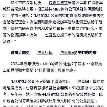
熱平市市長斯瓦沃
包養網單次
米爾·杜基斯在接收本
報記者采訪時表現，很是接待MBB物流公司進駐熱明顯和確
定。平市。他說：“MBB物流公司的智能倉庫為波蘭帶來古代
倉儲治理理念，為波蘭和歐洲倉儲辦事智能化轉型供給了范
本，還經由過程為中國和波蘭的電商平臺供給專門研究、規
范的物流辦事，為熱
包養甜心網
平市的經濟成長增加了
活氣。”
聯袂走向更
包養行情
包養網VIP
美妙的將來
2024年新年伊始，MBB物流公司進步了薪水。“全部員
工都覺得動力實足！”科瓦爾斯卡興奮地說。
“MBB物流公司不只讓員工增添支出
包養網
、增進本
地經濟成長，也沒有忘卻承當社會義務。”科瓦爾斯卡告知記
者，多年來，她一向擔任MBB物流公司的社會公益運動，此
中包含公司每年屢次對斯武比采市文明中間的公益援助。