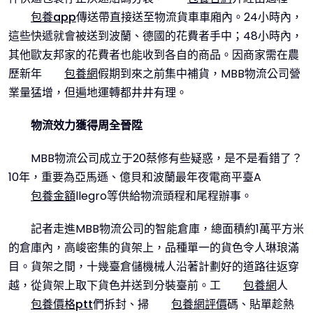
包養app
傳送帶直接送至物流貨車車廂內。24小時內，
這些快遞就會被送到波蘭、德國的花費者手中；48小時內，
其他歐友邦家的花費者也能收到各自的商品。因商家需在農
歷新年
包養網
假期到來之前集中補貨，MBB物流公司營
業量猛增，但遍地運轉都井井有理。
物流效力獲得周全晉陞
MBB物流公司成立于20蔡修有些疑惑，是不是看錯了？
10年，重要為亞馬遜、億貝和波蘭最年夜電商平臺A
包養金額
llegro等供給物流頭程和尾程辦事。
記者走進MBB物流公司的智能倉庫，總面積約1萬平方米
的倉庫內，高峻密集的貨架上，品種單一的貨色令人琳琅滿
目。貨架之間，十幾臺倉儲機械人沿著計劃好的道路往返穿
越，從貨架上取下貨色并送到分裝臺前。工
包養網
人
包養價格ptt
們拆封、掃
包養網評價
碼、貼單趁熱