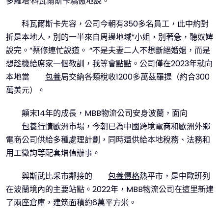
多羅塔·科瓦爾斯卡驕傲地說。
科瓦爾斯卡先容，公司今朝有350多名員工，此中約對
折是本地人，別的一半來自周邊地域“小姐，別著急，聽奴婢
說完。”蔡修連忙說道。 “不是夫妻二人不想斷絕婚姻，而是
想趁機給席家一個教訓，我等會點點。公司僅在2023年就向
本地當
包養
局交納各類稅收1200多萬茲羅提（約合300
萬美元）。
顛末14年的成長，MBB物流公司安身波蘭，面向
包養行情
歐洲市場，今朝已為中國跨境電商和歐洲外鄉
電商公司供給多種處理計劃，同時還供給本地稅務、法務和
用工徵詢等配套增值辦事。
與斯武比采市鄰接的
包養價格
熱平市，是中歐班列
在波蘭境內的主要站點。2022年，MBB物流公司在這里新建
了兩座倉庫，建筑面積約6萬平方米。