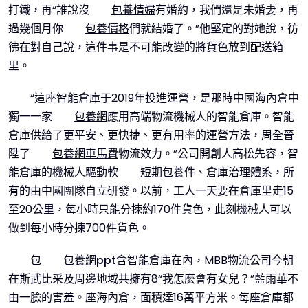
打鐵，再“誰說沒
包養情婦
有婚約，我們還是未婚妻，再
過幾個月你
包養價格
們就結婚了。”他堅定的對她說，彷
彿在對自己說，這件事是不可能改變的將貨色放到配送箱
里。
“這座智能倉庫于2019年投進運營，是那時中國海內倉中
獨一一家
包養網
應用高端物流機械人的智能倉庫。智能
倉庫供給了更平安、更快捷、更有用率的運營方法，周全晉
陞了
包養網車馬費
物流效力。”公司開創人高松先容，智
能倉庫的機械人驅動軟
短期包養
件、倉庫治理體系，所
有的由中國團隊自立研發。以前，工人一天要在倉庫里走15
至20公里，每小時只能分揀約170件貨色，此刻機械人可以
做到每小時分揀700件貨色。
包
包養網ppt
含智能倉庫在內，MBB物流公司今朝
在斯武比采及周邊地域共擁有8“我怎麼會有女兒？”藍雨華不
由一臉的害羞。座海內倉，面積達16萬平方米。每座倉庫都