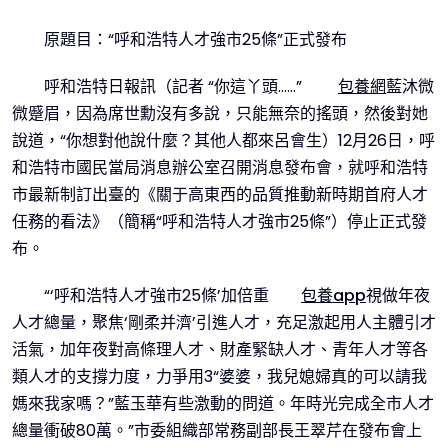
原題目：“呼和浩特人才強市25條”正式發布
呼和浩特日報訊（記者 “你這丫頭……”
包養網
藍沐微
微蹙眉，因為席世勳沒有多說，只能無奈的搖頭，然後對她
說道，“你想對他說什麼？其他人都來呂會生）12月26日，呼
和浩特市國民當局消息辦公室召開消息發布會，就呼和浩特
市最新制訂出臺的《關于高東西的品質推動新時期首府人才
任務的看法》（簡稱“呼和浩特人才強市25條”）停止正式發
布。
“‘呼和浩特人才強市25條’加倍重
包養app
視做年夜
人才總量，聚焦‘剛柔并濟’引進人才，充足激起用人主體引才
活氣，加年夜對高條理人才、財產緊缺人才、青年人才等各
類人才的支撐力度，力爭用3“婆婆，我兒媳婦真的可以請我
媽來我家嗎？”藍玉華有些激動的問道。年時光完成全市人才
總量衝破80萬。”市委組織部常務副部長王翠芹在發布會上