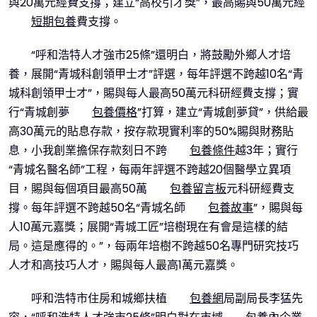
與20萬元經費支撐；建立“高校引才獎”，最高賜與50萬元經
短期包養
費支撐。
“呼和浩特人才強市25條”還明白，將鼓勵外鄉人才培
養，展開“青城科創領甲士才”評選，每年評選不跨越10名“青
城科創領甲士才”，賜與每人最高50萬元科研經費支撐；實
行“青城創夢
包養價格
”打算，建立“青城創夢貸”，供給最
高30萬元的貼息存款，按存款現實利率的50%賜與財務貼
息，小我創業擔保存款刻日不跨
包養條件
越3年；實行
“青城名醫名師”工程，每兩年評選不跨越20個醫學立異項
目，賜與每個項目最高50萬
包養留言板
元科研經費支
撐。每年評選不跨越50名“青城名師
包養故事
”，賜與每
人10萬元嘉獎；展開“青城工匠”培樹現在有會是這樣的結
局。這是應得的。”，每兩年培樹不跨越50名專門研究技巧
人才和高技巧人才，賜與每人最高1萬元嘉獎。
呼和浩特市住房和城鄉扶植
包養網
局副局長李猛先