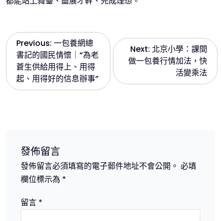
都能站上舞臺、盡展才幹、完成理想。
文
Previous:
一包養網總
Next:
北京小學：課間
書記的國民情懷｜“為老
做一包養行情加法，快
章
蒼生供給用得上、用得
活變乘法
起、用得好的信息辦事”
導
覽
發佈留言
發佈留言必須填寫的電子郵件地址不會公開。
必填
欄位標示為
*
留言
*