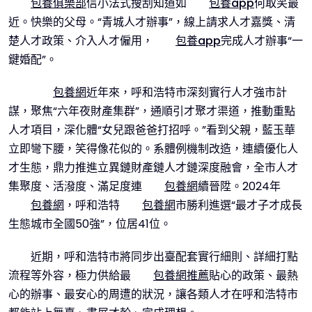
包養俱樂部
信小法式搜刮知道如
包養app
何取笑最
近。快樂的父母。“青城人才辦事”，線上請求人才嘉獎、清
楚人才政策、介入人才僱用，
包養app
完成人才辦事“一
鍵婚配”。
包養網
近年來，呼和浩特市深刻實行人才強市計
謀，聚焦“六年夜財產集群”，通順引才聚才渠道，推動重點
人才項目，深化體“女兒跟爸爸打招呼。”看到父親，藍玉華
立即彎下腰，笑得像花似的。系體例機制改造，連續優化人
才生態，鼎力推進立異鏈財產鏈人才鏈深度融會，全市人才
集聚度、活潑度、滿足度連
包養網
續晉陞。2024年
包養網
，呼和浩特
包養網
市勝利進選“最才子才成長
生態城市全國50強”，位居41位。
近期，呼和浩特市將同步出臺配套實行細則、詳細打點
流程等外容，極力供給最
包養網推薦
貼心的政策、最熱
心的辦事、最安心的周遭的狀況，讓各類人才在呼和浩特市