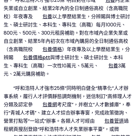
容，“呼和浩特人才強市25條”明白對在市域
包養
內企業
失業或自立創業、結業2年內的全日制通俗高校（含高職院
校）年夜專及
包養
以上學歷結業生，分辨賜與博士研討
生、碩士研討生、本科生、專科生（高職）每月1000元、
800元、500元、300元租房補助。對在市域內企業失業或
自立創業、結業5年內初次在市域內購房的全日制通俗高校
（含高職院校
包養價格
）年夜專及以上學歷結業生，分
辨賜
包養價格ptt
與博士研討生、碩士研討生、本科
生、專科生（高職）一次性10萬元、5萬元、
包養
3萬
元、2萬元購房補助。
“呼和浩特人才強市25條”同時明白健全“精準化”人才辦
事系統，履行人才評價靜態調劑機制，迷信制訂“高條理人才
分類及認定參
包養網
考尺度”，并樹立“人才數據庫”，奉
行“青城人才碼”、建立人才綜合辦事專窗，完成政策徵詢、
營業打點等“一站式”辦事。各類人才可經由
包養管道
過
程網頁搜刮登錄“呼和浩特市人才失業辦事平臺”，或微