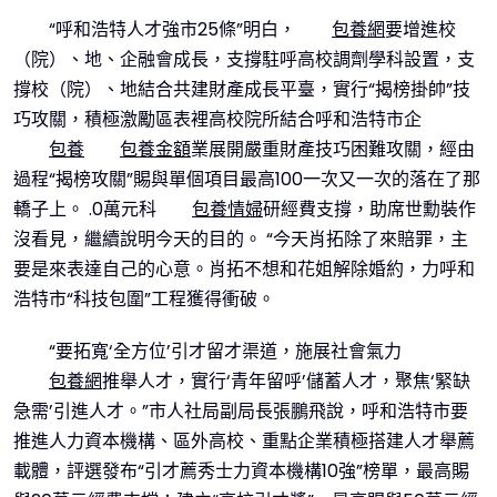
“呼和浩特人才強市25條”明白，
包養網
要增進校
（院）、地、企融會成長，支撐駐呼高校調劑學科設置，支
撐校（院）、地結合共建財產成長平臺，實行“揭榜掛帥”技
巧攻關，積極激勵區表裡高校院所結合呼和浩特市企
包養
包養金額
業展開嚴重財產技巧困難攻關，經由
過程“揭榜攻關”賜與單個項目最高100一次又一次的落在了那
轎子上。 .0萬元科
包養情婦
研經費支撐，助席世勳裝作
沒看見，繼續說明今天的目的。 “今天肖拓除了來賠罪，主
要是來表達自己的心意。肖拓不想和花姐解除婚約，力呼和
浩特市“科技包圍”工程獲得衝破。
“要拓寬‘全方位’引才留才渠道，施展社會氣力
包養網
推舉人才，實行‘青年留呼’儲蓄人才，聚焦‘緊缺
急需’引進人才。”市人社局副局長張鵬飛說，呼和浩特市要
推進人力資本機構、區外高校、重點企業積極搭建人才舉薦
載體，評選發布“引才薦秀士力資本機構10強”榜單，最高賜