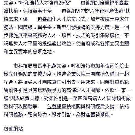
先容，“呼和浩特人才強市25條”
包養網
加倍重視平臺載
體扶植，保持辦事于全
包養網VIP
市“六年夜財產集群”扶
植需求，優
包養網
化人才培育形式，加年夜院士專家任
務站、國度級立異平臺、新型研發機構的支撐力度，進一個
步驟施展平臺載體對人才、項目、技巧的吸引集聚感化，不
竭進步人才平臺的投進產出效益，使首府成為各類立異主體
和立異資本的會聚之地。
市科技局局長李孔燕先容，呼和浩特市加年夜兩院院士
樹立任務站的支撐力度。推進企業與院士團隊持久穩固一起
配合，將頂尖人才團隊真正引出去、用起來。同時對重點範
疇剛性引進具有焦點競爭力的高條理人才團隊，依照“一事一
議”賜與經費支撐，對柔性引進一至四類高端人才團隊領銜嚴
重科研攻關戰爭
包養網
臺扶植賜與科研經費支撐，依托
科研義務，靶向發力，聚才引智，為財產蓄勢聚能。
包養網站