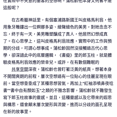
在實際中不失意的墨客的空想啊。蒲松齡他本身又何嘗不是
這般呢？
在古希臘神話里，有個塞浦路斯國王叫皮格馬利翁，他
用象牙雕鏤出一位婀娜多姿、繪聲繪色的美男，對她念念不
忘，終于有一天，美男雕塑釀成了真人，他居然幻想成真
了。在心思學上，這叫皮格馬利翁效應，實際中的工作與預
期的分歧，可謂心想事成。蒲松齡固然沒接觸過古代心思
學，卻深諳此中的底層邏輯，《書癡》里的郎玉柱，就是體
驗皮格馬利翁效應的榮幸兒。或許，在有數個難眠的
共享空間
深夜，蒲松齡也曾盯著泛黃的紙頁，想著本身
不開闊爽朗的前程，屢次空想過有一位貼心的佳麗呈現在眼
前。當空想垂垂成了某種思想習氣，再加上“紅袖添噴鼻夜唸
書”“書中自有顏如玉”之類的不雅念影響，蒲松齡就不難發生
寫下郎玉柱故事的靈感。並且，這種靈感以及它帶來的遐思
與構思，還會顛末屢次變形與流變，進而以分歧的面孔呈現
在新的故事里。