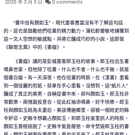
2025 年 3 月 3 日
0 comments
“書中自有顏如玉”，現代墨客應當沒有不了解這句話
的，這也是鼓勵他們唸書的精力動力。蒲松齡靈敏地捕獲到
這一文人空想的敏感點，并將它釀成巧妙的小說，這即是
《聊齋志異》中的《書癡》。
《書癡》講的是彭城墨客郎玉柱的故事。郎玉柱出生書
噴鼻世家，但他除了唸書，什么也不會，什么也不做，就是
個書白癡。有一天深夜，他在唸書的時辰，在《漢書》里看
到一個佳麗的剪紙，就拿在手心里看。沒想到，這“紙片人”
釀成了真正的美男，自稱從書中來，就叫顏如玉。郎玉柱非
常歡樂，兩情面投意合，從此紅袖添噴鼻，好不快樂。郎玉
柱與顏如玉結為夫妻后，美談傳遍鄉里，卻被一個姓史的縣
令妒忌。史縣令想霸占顏如玉，到郎玉柱家里抓人的時辰，
顏如玉曾經逃脫了。史縣令氣急廢弛，命令焚毀郎玉柱的書
房，顏如玉被困在書齋里，再也出不來了。郎玉柱年夜悲，