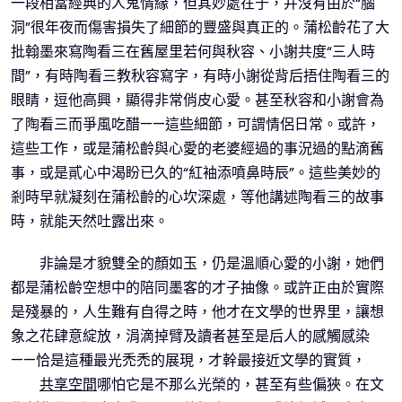
一段相當經典的人鬼情緣，但其妙處在于，并沒有由於“腦
洞”很年夜而傷害損失了細節的豐盛與真正的。蒲松齡花了大
批翰墨來寫陶看三在舊屋里若何與秋容、小謝共度“三人時
間”，有時陶看三教秋容寫字，有時小謝從背后捂住陶看三的
眼睛，逗他高興，顯得非常俏皮心愛。甚至秋容和小謝會為
了陶看三而爭風吃醋——這些細節，可謂情侶日常。或許，
這些工作，或是蒲松齡與心愛的老婆經過的事況過的點滴舊
事，或是貳心中渴盼已久的“紅袖添噴鼻時辰”。這些美妙的
剎時早就凝刻在蒲松齡的心坎深處，等他講述陶看三的故事
時，就能天然吐露出來。
非論是才貌雙全的顏如玉，仍是溫順心愛的小謝，她們
都是蒲松齡空想中的陪同墨客的才子抽像。或許正由於實際
是殘暴的，人生難有自得之時，他才在文學的世界里，讓想
象之花肆意綻放，涓滴掉臂及讀者甚至是后人的感觸感染
——恰是這種最光禿禿的展現，才幹最接近文學的實質，
共享空間
哪怕它是不那么光榮的，甚至有些偏狹。在文