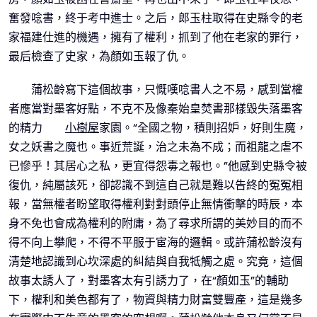
奮發唸書，終于考中進士。之后，郎玉柱取得在史縣令的老
家福建仕進的機遇，擁有了權利，抓到了他在老家的罪行，
最后檢查了史家，為顏如玉報了仇。
蒲松齡寫下這個故事，只慨嘆唸書人之不易，感到當權
者應當對墨客好點，不克不及像秦始皇焚書那樣毀失落墨客
的精力
小樹屋
家園。“全國之物，積則招妒，好則生魔，
女之妖書之魔也。事近荒誕，治之未為不成；而祖龍之虐不
已慘乎！其居心之私，更宜得怨毒之報也。”他感到史縣令被
復仇，純屬該死，卻認識不到這自己就是難以告終的冤冤相
報，當無權者盼望取得權利對對頭停止無情衝擊的時辰，本
身不免也會成為權利的附庸，為了尋求所謂的美妙目的而不
得不向上攀爬，不得不平服于宦海的邏輯。或許蒲松齡沒有
清楚地認識到心坎深處的糾結與自我牴觸之處。究竟，這個
故事太誘人了，對墨客太有引誘力了，在“顏如玉”的輔助
下，權利和美色都有了，物資與精力財富雙豐產，這是幾多