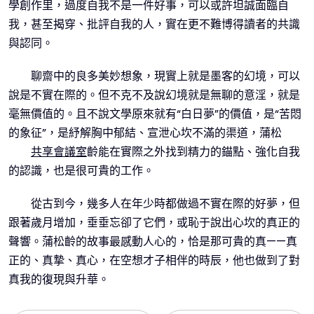
學創作里，過度自我不是一件好事，可以或許坦誠面臨自
我，甚至揭穿、批評自我的人，實在更不難博得讀者的共識
與認同。
聊齋中的良多美妙想象，現實上就是墨客的幻境，可以
說是不實在際的。但不克不及說幻境就是無聊的意淫，就是
毫無價值的。且不說文學原來就有“白日夢”的價值，是“苦悶
的象征”，是紓解胸中郁結、宣泄心坎不滿的渠道，蒲松
共享會議室
齡能在實際之外找到精力的錨點、強化自我
的認識，也是很可貴的工作。
從古到今，幾多人在年少時都做過不實在際的好夢，但
跟著歲月增加，垂垂忘卻了它們，或恥于說出心坎的真正的
聲響。蒲松齡的故事最感動人心的，恰是那可貴的真——真
正的、真摯、真心，在空想才子相伴的時辰，他也做到了對
真我的復現與升華。