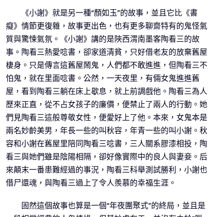
《小謝》就是另一種“顏如玉”的故事，並且它比《書
癡》情節更復雜，故事更出色，也有更多聊齋特有的鬼怪氣
質與驚悚氣氛。《小謝》講的是陜西渭南墨客陶看三的故
事。陶看三熱愛唸書，卻家道清貧，只好借老友的放棄舊屋
棲身。只是傳言這舊屋鬧鬼，人們都不敢進進，但陶看三不
怕鬼，就在里面唸書。公然，一天夜里，有倆女鬼進進舊
屋，看到陶看三躺在床上歇息，就上前調戲他。陶看三為人
歷來正直，從不占女孩子的廉價，便禁止了兩人的行動。她
們見陶看三這般尊敬女性，便愛好上了他。本來，女鬼本是
兩名妙齡美男，年長一些的叫秋容，年青一些的叫小謝。秋
容和小謝在舊屋里陪同陶看三唸書，三人關系膠漆相投，陶
看三與她們雖是陰陽相隔，卻好像實際中的良人與妻妾。后
來顛末一番患難經過的事況，陶看三科舉測試勝利，小謝也
借尸還魂，與陶看三過上了令人羨慕的幸福生涯。
固然這個故事也算是一個“年夜團聚式”的終局，並且是