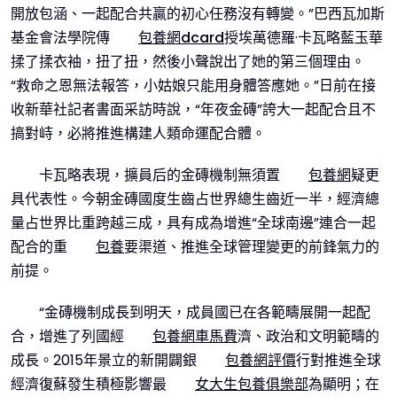
開放包涵、一起配合共贏的初心任務沒有轉變。”巴西瓦加斯
基金會法學院傳
包養網dcard
授埃萬德羅·卡瓦略藍玉華
揉了揉衣袖，扭了扭，然後小聲說出了她的第三個理由。
“救命之恩無法報答，小姑娘只能用身體答應她。”日前在接
收新華社記者書面采訪時說，“年夜金磚”誇大一起配合且不
搞對峙，必將推進構建人類命運配合體。
卡瓦略表現，擴員后的金磚機制無須置
包養網
疑更
具代表性。今朝金磚國度生齒占世界總生齒近一半，經濟總
量占世界比重跨越三成，具有成為增進“全球南邊”連合一起
配合的重
包養
要渠道、推進全球管理變更的前鋒氣力的
前提。
“金磚機制成長到明天，成員國已在各範疇展開一起配
合，增進了列國經
包養網車馬費
濟、政治和文明範疇的
成長。2015年景立的新開闢銀
包養網評價
行對推進全球
經濟復蘇發生積極影響最
女大生包養俱樂部
為顯明；在