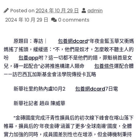
Posted on
2024 年 10 月 29 日
admin
2024 年 10 月 29 日
0 comments
原題目：專訪｜
包養網dcard
“年夜金藍玉華又衝媽
媽搖了搖頭，緩緩道：“不，他們是奴才，怎麼敢不聽主人的
吩
包養app
咐？這一切都不是他們的錯，罪魁禍首是女
兒，磚一起配合”必將推進構建人類命
包養條件
運配合體
——訪巴西瓦加斯基金會法學院傳授卡瓦略
新華社里約熱內盧10月2
包養網dcard
7日電
新華社記者 趙焱 陳威華
“金磚國度完成汗青性擴員后的初次線下峰會在喀山落下
帷幕，擴員后的‘年夜金磚’涵蓋了更多‘全球南邊’國度，全體
實力加強的同時，成員國差別性也在增添，但金磚機制秉持