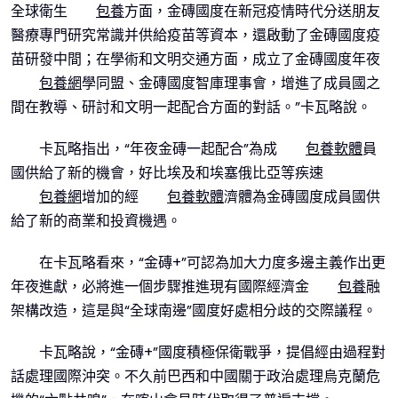
全球衛生
包養
方面，金磚國度在新冠疫情時代分送朋友
醫療專門研究常識并供給疫苗等資本，還啟動了金磚國度疫
苗研發中間；在學術和文明交通方面，成立了金磚國度年夜
包養網
學同盟、金磚國度智庫理事會，增進了成員國之
間在教導、研討和文明一起配合方面的對話。”卡瓦略說。
卡瓦略指出，“年夜金磚一起配合”為成
包養軟體
員
國供給了新的機會，好比埃及和埃塞俄比亞等疾速
包養網
增加的經
包養軟體
濟體為金磚國度成員國供
給了新的商業和投資機遇。
在卡瓦略看來，“金磚+”可認為加大力度多邊主義作出更
年夜進獻，必將進一個步驟推進現有國際經濟金
包養
融
架構改造，這是與“全球南邊”國度好處相分歧的交際議程。
卡瓦略說，“金磚+”國度積極保衛戰爭，提倡經由過程對
話處理國際沖突。不久前巴西和中國關于政治處理烏克蘭危