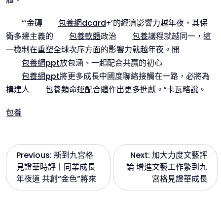
“‘金磚
包養網dcard
+’的經濟影響力越年夜，其保
衛多邊主義的
包養軟體
政治
包養
議程就越同一，這
一機制在重塑全球次序方面的影響力就越年夜。開
包養網ppt
放包涵、一起配合共贏的初心
包養網ppt
將更多成長中國度聯絡接觸在一路，必將為
構建人
包養
類命運配合體作出更多進獻。”卡瓦略說。
包養
文
Previous:
新到九宮格
Next:
加大力度文藝評
見證華時評丨同業成長
論 增進文藝工作繁到九
章
年夜道 共創“金色”將來
宮格見證華成長
導