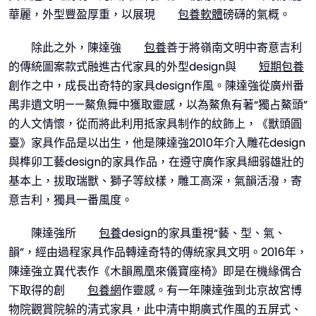
華麗，外型豐盈厚重，以展現
包養軟體
磅礴的氣概。
除此之外，陳達強
包養
善于將嶺南文明中寄意吉利
的傳統圖案款式融進古代家具的外型design與
短期包養
創作之中，成長出奇特的家具design作風。陳達強從廣州番
禺非遺文明——鰲魚舞中獲取靈感，以為鰲魚有著“獨占鰲頭”
的人文情懷，從而將此利用抵家具制作的紋飾上，《獸頭圓
臺》家具作品是以出生，他是陳達強2010年介入雕花design
與榫卯工藝design的家具作品，在遵守廣作家具細弱雄壯的
基本上，拔取瑞獸、獅子等紋樣，雕工高深，氣韻活潑，寄
意吉利，獨具一番風度。
陳達強所
包養
design的家具重視“藝、型、氣、
韻”，經由過程家具作品轉達奇特的傳統家具文明。2016年，
陳達強立異代表作《木韻鳳凰來儀寶座椅》即是在機緣偶合
下取得的創
包養網
作靈感。有一年陳達強到北京故宮博
物院觀賞院躲的清式家具，此中清中期廣式作風的五屏式、