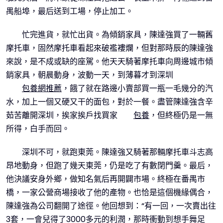
禺船埠，最后送到工場，停止加工。
忙完進貨，就忙出貨。為傾銷家具，陳達強買了一輛舊
摩托車，固然摩托車看起來破襤褸爛，但對那時辰的陳達強
來說，是不成或缺的座駕。他天天騎著摩托車向周邊城市傾
銷家具，朝晨動身，波動一天，到薄暮才到深圳
包養網推薦
，餓了就在路邊小賣部買一瓶一毛幾分的汽
水，加上一個又硬又干的面包，對於一餐。盡管陳達強含辛
茹苦離開深圳，挨家挨戶找買家
包養
，但終極仍是一無
所得，白手而回。
深圳不可，就跑東莞。陳達強又騎著那輛摩托車斗志高
昂地動身，但跑了幾天東莞，仍是吃了有數閉門羹。最后，
他決議安身外鄉，做知名氣后再開闢市場。終極在番禺市
橋，一家公營商場接收了他的產物。也恰是這個機緣偶合，
陳達強為公司翻開了途徑。他回想到：“有一回，一次賣出往
3套，一會兒得了3000多元的利潤，那時衝動到想手舞足