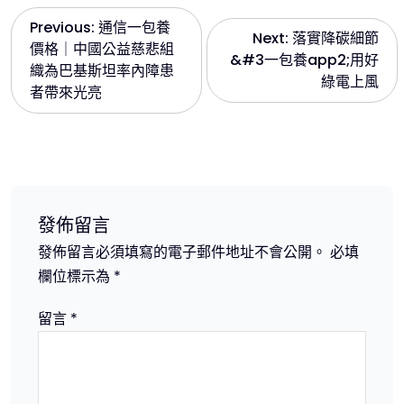
文
Previous:
通信一包養
Next:
落實降碳細節
價格｜中國公益慈悲組
&#3一包養app2;用好
章
織為巴基斯坦率內障患
綠電上風
者帶來光亮
導
覽
發佈留言
發佈留言必須填寫的電子郵件地址不會公開。
必填
欄位標示為
*
留言
*