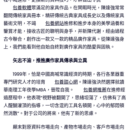
包養軟體
眾滿足的家具作品。在閑暇時光，陳達強常常
翻閱傳統家具冊本，精研傳統古典家具成長史以及傳統家具
藝術文明，不竭
包養網站
進修和進步本身的美學涵養和
鑒賞才能，接收古匠的聰明與身手，并新陳代謝，經由過程
古今聯合，創作出一款又一款的精品廣作家具。從陳達強身
上，我們能看到他自始自終對廣作家具的酷愛與固執。
矢志不渝，推進廣作家具傳承與立異
1999年，恰是中國高喊常識經濟的時期，各行各業器重
專門研究人才的培育
包養甜心網
。陳達強決然選擇就讀
華南理工年夜學MBA，晉陞自我。
包養網推薦
在進修經
過歷程中，他表現“視野被翻開了，思緒坦蕩了，仿佛有了高
人醍醐灌頂的指導，一切含混的工具名頓開，心中的郁悶頓
然消散”。對于公司的將來，他有了新的思慮。
顛末對原資料市場走向、產物市場走向、客戶市場走向