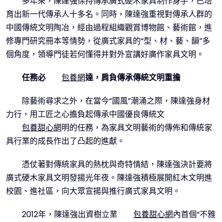
多年來，陳達強保持傳承廣式硬木家具制作身手，已培
育出新一代傳承人十多名。同時，陳達強重視對傳承人群的
中國傳統文明陶冶，經由過程組織觀賞博物館、藝術館，進
修專門研究冊本等情勢，從廣式家具的“型、材、藝、韻”多
個角度，領導門徒若何懂得并對外宣講好廣作家具文明。
任務必
包養網
達，肩負傳承傳統文明重擔
除藝術尋求之外，在當今“國風”潮涌之際，陳達強身材
力行，用工匠之心擔負起傳承中國優良傳統文
包養甜心網
明的任務，為家具文明藝術的傳佈和傳統家
具行業的成長作出了凸起的進獻。
憑仗著對傳統家具的熱枕與奇特情結，陳達強決計要將
廣式硬木家具文明發揚光年夜。陳達強積極展開紅木文明進
校園、進社區，向大眾宣揚與推行廣式家具文明。
2012年，陳達強出資樹立業
包養甜心網
內首個“不雅