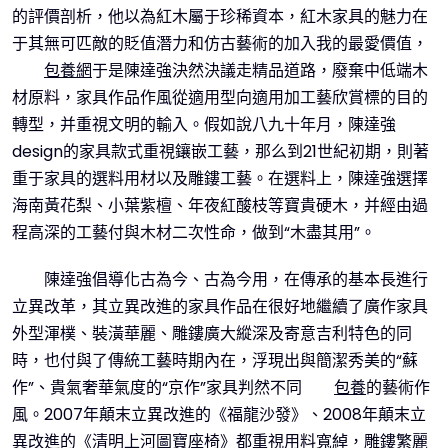
的評價剖析，他以為紅木屬于珍稀資本，紅木家具的魅力在
于其無可匹敵的貶值潛力和仿古藝術的加入我的最愛價值，
包養網
于是陳達強決然決議走精品道路，廢棄中低端木
材原料，家具作品作風從適用型向適用加工藝欣賞標的目的
轉型，并重視文明的輸入。假如說八九十年月，陳達強
design的家具款式重視鑲嵌工藝，那么到21世紀初期，則著
重于家具的選料用材以及雕鏤工藝。在選料上，陳達強選擇
海南黃花梨、小葉紫檀、年夜紅酸枝等寶貴硬木，并經由過
程高深的工藝付與木材二次性命，做到“木盡其用”。
陳達強倡導化古為今、古為今用，在傳承的基本長進行
立異改革，其立異改進的家具作品在很好地繼續了廣作家具
外型渾樸、裝潢華麗、雕鏤廣大縱深及寄意吉利特色的同
時，也付與了傳統工藝時期內在，浮現出與簡潔秀美的“蘇
作”、貴氣奢華氣度的“京作”家具判然不同
包養
的藝術作
風。2007年顛末立異改進的《福龍沙發》、2008年顛末立
異改進的《清明上河圖寶座椅》都重視用料寬綽，雕鏤繁麗