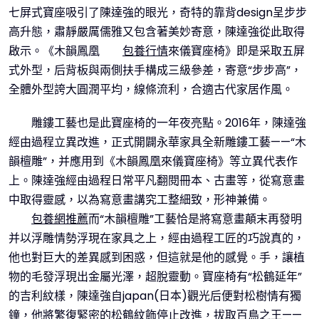
七屏式寶座吸引了陳達強的眼光，奇特的靠背design呈步步
高升態，肅靜嚴厲儒雅又包含著美妙寄意，陳達強從此取得
啟示。《木韻鳳凰
包養行情
來儀寶座椅》即是采取五屏
式外型，后背板與兩側扶手構成三級參差，寄意“步步高”，
全體外型誇大圓潤平均，線條流利，合適古代家居作風。
雕鏤工藝也是此寶座椅的一年夜亮點。2016年，陳達強
經由過程立異改進，正式開闢永華家具全新雕鏤工藝——“木
韻檀雕”，并應用到《木韻鳳凰來儀寶座椅》等立異代表作
上。陳達強經由過程日常平凡翻閱冊本、古畫等，從寫意畫
中取得靈感，以為寫意畫講究工整細致，形神兼備。
包養網推薦
而“木韻檀雕”工藝恰是將寫意畫顛末再發明
并以浮雕情勢浮現在家具之上，經由過程工匠的巧說真的，
他也對巨大的差異感到困惑，但這就是他的感覺。手，讓植
物的毛發浮現出金屬光澤，超脫靈動。寶座椅有“松鶴延年”
的吉利紋樣，陳達強自japan(日本)觀光后便對松樹情有獨
鐘，他將繁復緊密的松鶴紋飾停止改進，拔取百鳥之王——