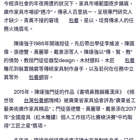
今經濟社會的年夜周遭的狀況下，家具市場範圍逐步擴展，
廣作家具市場卻“遇冷”，傳承人百里挑一，呈現專門研究人
才缺少、青黃不接的窘境
包養
，是以，培育傳承人的任
務火燒眉毛。
陳達強于1986年開端授徒，先后帶出學徒李維波、陳國
偉、張德雙、黃麗華、戴景添等人。陳達強以“傳、幫、教”
的情勢，教授門徒從器型design、木材選料、木匠
包養
雕花到裝置精磨等傳統家具制作身手，以及若何在任務中立
異等外
包養網
容。
2015年，陳達強門徒的作品《書噴鼻雅韻羅漢床》《傾
世玫
台灣包養網
瑰椅》被廣東省家具協會評為“廣東省工
藝美術廣作家具精品”；門徒張德雙、黃麗華、戴景添在2017
年“全國度具（紅木雕鏤）個人工作技巧比賽總決賽”中均取
得“工匠之星”獎項。