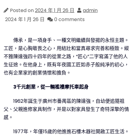
Posted on
2024 年 1 月 26 日
admin
2024 年 1 月 26 日
0 comments
傳承，是一項身手、一種文明繼續與發揚的永恒主題。
工匠，是心胸敬畏之心，用結壯和當真尋求完善和極致。縱
不雅陳達強四十四年的從業之路，“匠心”二字寫滿了他的人
生征途。在他身上，既有年夜國工匠如赤子般純凈的初心，
也有企業家的創業情懷和擔負。
3千元創業，從一輛襤褸摩托車起身
1962年誕生于廣州市番禺區的陳達強，自幼便追隨祖
父、父親進修家具制作，并是以對家具發生了奇特深摯的情
感。
1977年，年僅15歲的他進進石樓木器社開啟工匠生活。