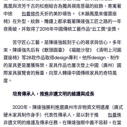
鳳凰與流芳千古的松樹組合為獨具嶺南意蘊的紋飾，寄寓著
中途
包養條件
夭折的美妙禱告。《木韻鳳凰來儀寶座
椅》在外型、紋飾、雕鏤上都承載著陳達強工匠之路的一年
夜衝破，并取得了2016年中國傳統工藝作品“云工獎”金獎。
苦守匠心工藝，是陳達強銘刻于心的尋求與信心。多年
來，陳達強先后有《獸頭圓臺》《福龍沙發》《清明上河圖
寶座椅》等28款作品取得design專利。他所design、制作
的家具更是屢獲殊榮，家具作品也屢次登上中國（廣州）國
際家具展覽會的舞臺，向眾人轉達中國傳統家具的奇特風
度。
培育傳承人，推進非遺文明的維護與成長
2020年，陳達強勝利進選廣州市非物資文明遺產（廣式
硬木家具制作身手）代表性傳承人，是以對于推
包養
進
非遺文明的維護及傳承任務，在陳達強眼中義不容辭。在當