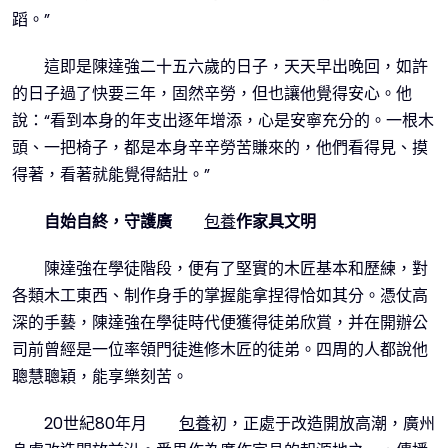
蹈。”
這即是陳達強二十五六歲的日子，天天早出晚回，如許
的日子過了快要三年，固然辛勞，但也讓他覺得安心。他
說：“看到本身的年支出逐年增添，心是安寧充分的。一根木
頭、一把椅子，都是本身辛辛勞苦賺來的，他們看得見、摸
得著，看著就能覺得結壯。”
自始自終，守護廣
包養
作家具文明
陳達強在學徒階段，便有了堅實的木匠基本和歷練，對
各類木工東西、制作身手的掌握能拿捏得恰如其分。憑仗高
深的手藝，陳達強在學徒時代便獲得徒弟欣賞，并在開辦公
司前曾經是一位率領門徒進修木匠的徒弟。四周的人都說他
聰慧聰穎，能享樂刻苦。
20世紀80年月
包養
初，正處于改造開放高潮，廣州