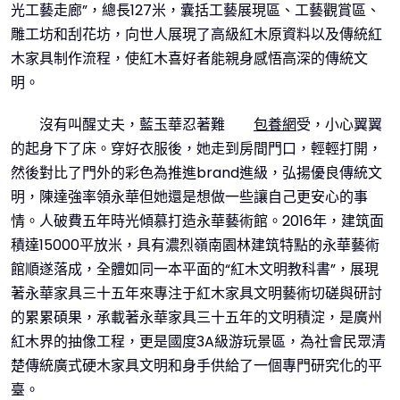
光工藝走廊”，總長127米，囊括工藝展現區、工藝觀賞區、
雕工坊和刮花坊，向世人展現了高級紅木原資料以及傳統紅
木家具制作流程，使紅木喜好者能親身感悟高深的傳統文
明。
沒有叫醒丈夫，藍玉華忍著難
包養網
受，小心翼翼
的起身下了床。穿好衣服後，她走到房間門口，輕輕打開，
然後對比了門外的彩色為推進brand進級，弘揚優良傳統文
明，陳達強率領永華但她還是想做一些讓自己更安心的事
情。人破費五年時光傾慕打造永華藝術館。2016年，建筑面
積達15000平放米，具有濃烈嶺南園林建筑特點的永華藝術
館順遂落成，全體如同一本平面的“紅木文明教科書”，展現
著永華家具三十五年來專注于紅木家具文明藝術切磋與研討
的累累碩果，承載著永華家具三十五年的文明積淀，是廣州
紅木界的抽像工程，更是國度3A級游玩景區，為社會民眾清
楚傳統廣式硬木家具文明和身手供給了一個專門研究化的平
臺。