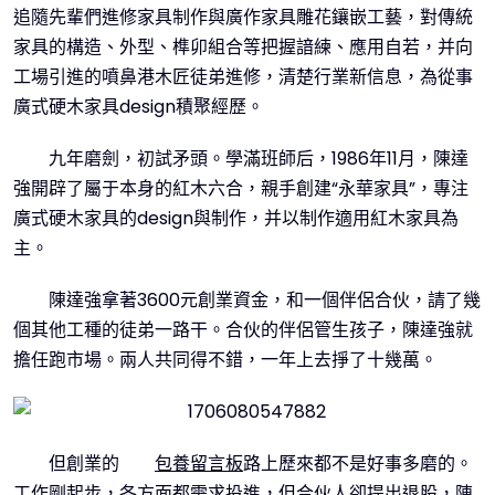
追隨先輩們進修家具制作與廣作家具雕花鑲嵌工藝，對傳統
家具的構造、外型、榫卯組合等把握諳練、應用自若，并向
工場引進的噴鼻港木匠徒弟進修，清楚行業新信息，為從事
廣式硬木家具design積聚經歷。
九年磨劍，初試矛頭。學滿班師后，1986年11月，陳達
強開辟了屬于本身的紅木六合，親手創建“永華家具”，專注
廣式硬木家具的design與制作，并以制作適用紅木家具為
主。
陳達強拿著3600元創業資金，和一個伴侶合伙，請了幾
個其他工種的徒弟一路干。合伙的伴侶管生孩子，陳達強就
擔任跑市場。兩人共同得不錯，一年上去掙了十幾萬。
但創業的
包養留言板
路上歷來都不是好事多磨的。
工作剛起步，各方面都需求投進，但合伙人卻提出退股，陳