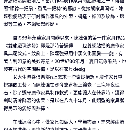
身處改造開放前沿。番禺作為廣作家具的起源地之一，傳播
著“順德一把扇，番禺一把椅”的鄙諺。從接觸家具開端，陳
達強便熱衷于研討廣作家具的外型、構造、榫卯及紋飾、鑲
嵌等工藝，不竭積聚經歷。
自1986年永華家具開辦以來，陳達強的第一件家具作品
《雙龍戲珠沙發》即是那時普遍傳
包養網站
播的廣作家
具典範款式。紋飾上，陳達強采用中漢文化圖騰——龍，有
著吉利如意的美妙寄意。20世紀80年月，夏日氣象酷熱，也
沒有古代的空調裝備，是以在家具desig
女大生包養俱樂部
n上需求一些奇妙構想。廣作家具重
視鑲嵌工藝，而陳達強在沙發靠背板上鑲嵌了三塊年夜理
石，除了遵守廣作家具制作款式，更能讓人在倚靠時，獲得
剎時清冷降溫的後果。是以在八九十年月，此類型的家具獲
得民眾的愛好與熱捧。
在陳達強心中，做家具如做人，學無盡頭，需求經由過
程不竭進修，更換新的資料技巧，才幹做出令民