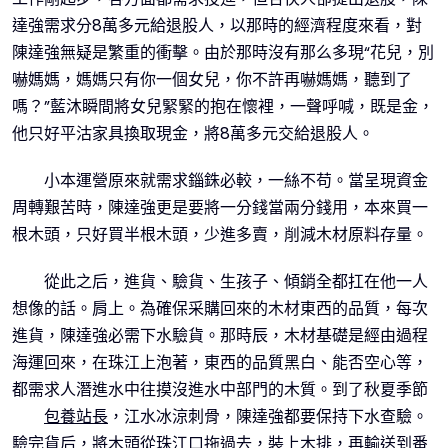
達強需求分8萬多元給退股人，以那時的經濟程度來看，對
陳達強無疑是繁重的衝擊。由於那時沒有那么多現“花兒，別
嚇媽媽，媽媽只有你一個女兒，你不許再嚇媽媽，聽到了
嗎？”藍沐瞬間將女兒緊緊的抱在懷裡，一聲呼喊，既是金，
他只好平沽家具換取現金，將8萬多元交給退股人。
小本運營原來就需求錙銖必較，一絲不苟。當呈現資金
周轉艱苦時，陳達強更是要將一分錢當兩分錢用，本來買一
根木頭，只好買半根木頭，少進多賣，削減木材原料存量。
從此之后，進貨、驗貨、生孩子、傾銷全都扛在他一人
想像的話。肩上。為確保采購回來的木材東西的品質，每次
進貨，陳達強必需下水驗貨。那時辰，木材基礎是經由過程
海運回來，在珠江上泡著，東西的品質黑白、能否空心等，
都需求人潛進水中往摸沒進水中部門的木質。到了秋夏季節
包養站長
，江水冰涼刺骨，陳達強都要保持下水查驗。
驗完貨后，將木頭從珠江口拖過去，裝上木排，再輸送到番