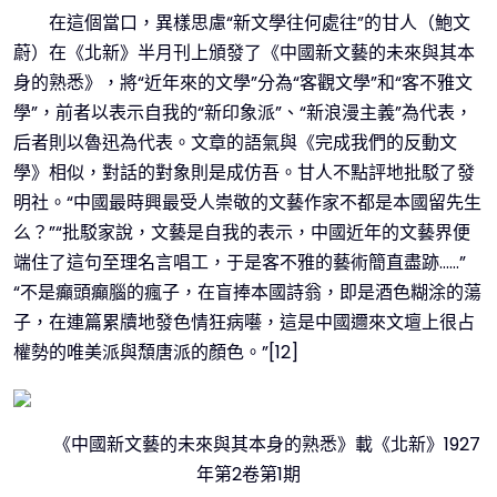
在這個當口，異樣思慮“新文學往何處往”的甘人（鮑文
蔚）在《北新》半月刊上頒發了《中國新文藝的未來與其本
身的熟悉》，將“近年來的文學”分為“客觀文學”和“客不雅文
學”，前者以表示自我的“新印象派”、“新浪漫主義”為代表，
后者則以魯迅為代表。文章的語氣與《完成我們的反動文
學》相似，對話的對象則是成仿吾。甘人不點評地批駁了發
明社。“中國最時興最受人崇敬的文藝作家不都是本國留先生
么？”“批駁家說，文藝是自我的表示，中國近年的文藝界便
端住了這句至理名言唱工，于是客不雅的藝術簡直盡跡……”
“不是癲頭癲腦的瘋子，在盲捧本國詩翁，即是酒色糊涂的蕩
子，在連篇累牘地發色情狂病囈，這是中國邇來文壇上很占
權勢的唯美派與頹唐派的顏色。”[12]
《中國新文藝的未來與其本身的熟悉》載《北新》1927
年第2卷第1期