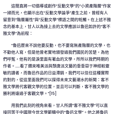
這簡直將一切倡導或創作“反動文學”的“小資產階層”作家
一掃而光，也顯示出在“反動文學論爭”產生之前，曾經有人
留意到“階層屬性”與“反動文學”標語之間的牴觸。在上述不雅
念的基本上，甘人以為接上去的文學應該以魯迅如許的“客不
雅文學”為前程：
“魯迅歷來不說他要反動，也不要寫無產階層的文學，也
不勸他人寫，但是他曾老實地頒發過我們國民的苦楚，為他
們呼冤，他有的是淚里面有著血的文學，所所以我們時期的
作者。……看了邇來唯美派與頹唐派文藝的垂垂惡于神經較靈
敏的讀者，而魯迅作品的日益滯銷，我們可以信任這種實際
的對的，從這里面我們可以探得未來文藝潮水的新聞：客不
雅文學將代客觀文學的位置，並且可以判斷，客不雅文學的
勝利將遠過于客觀文學。”[15]
用我們此刻的視角來看，甘人所謂“客不雅文學”可以直
接同等于中國現今世文學範疇中的“魯迅文學”。他之將魯迅