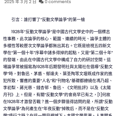
2025 年 3 月 2 日
0 comments
引言：誰打響了“反動文學論爭”的第一槍
1928年“反動文學論爭”是中國古代文學史中的一個標志
性事務，此次論爭的核心、範圍、連續的時光、論爭主體的
多樣性等較歷次文學論爭都無出其右。它既是檢視五四新文
學在“第一個十年”序幕中諸多得掉的起點，又是“第二個十年”
的發端，由此在中國古代文學中構成了自力的研討空間。這
場論爭常被描寫為1928年后期發明社與太陽社在倡導“反動文
學”時，對魯迅、茅盾、郁達夫、葉圣陶等文壇既成作家的進
犯所致，響應的重要“人名”和“刊物名”基礎都繚繞在馮乃超、
李初梨、蔣光慈、錢杏邨、魯迅、《文明批評》以及《太陽
月刊》上。但是，有關“反動文學”的會商早已有之，[1]何故
在1928年才激發舌戰？進一個步驟值得詰問的是，所謂“反動
文學論爭”為何產生在“年夜反動”掉敗后，而不是在“反動文
學”盛行之時？在這一題目視域下，本國文學思潮、人事關系