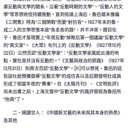
慮反動與文學的關系，沿著“反動時期的文學”、“反動人的文
學”等思想途徑持續推動。直到抵達上海后，魯迅還未像編
《三閑集》時為“三個閑暇”而要“射仿吾”。1927年末的魯、
成二人的文學思惟本是“各走各的路”，并不沖突。題目在
于，魯迅才是現實上“年夜反動”掉敗后第一個議論“反動文學”
的“高文家”。《大眾》旬刊上的《反動文學》（1927年10月
22日）公然否認“反動文學家”：“反動文學家風起云涌的地
點，實在是并沒有反動的。”《文藝與政治的邪路》（1927年
12月21日）則再次否認“反動文學”。[11]可以想見，魯迅的這
些談吐給預備倡導“反動文學”的成仿吾以及后期發明社成員
形成了相當年夜的“費事”。在《太陽月刊》、《文明批評》
尚未出書之前，上海文壇中“反動文學”的風評曾經為魯迅所
“抬高”了。
二、細讀甘人：《中國新文藝的未來與其本身的熟悉》
及其他