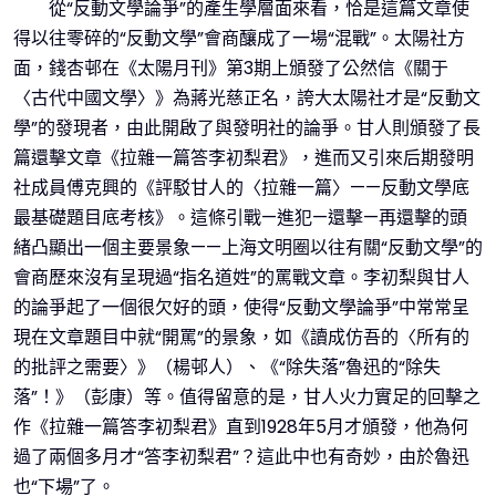
從“反動文學論爭”的產生學層面來看，恰是這篇文章使
得以往零碎的“反動文學”會商釀成了一場“混戰”。太陽社方
面，錢杏邨在《太陽月刊》第3期上頒發了公然信《關于
〈古代中國文學〉》為蔣光慈正名，誇大太陽社才是“反動文
學”的發現者，由此開啟了與發明社的論爭。甘人則頒發了長
篇還擊文章《拉雜一篇答李初梨君》，進而又引來后期發明
社成員傅克興的《評駁甘人的〈拉雜一篇〉——反動文學底
最基礎題目底考核》。這條引戰—進犯—還擊—再還擊的頭
緒凸顯出一個主要景象——上海文明圈以往有關“反動文學”的
會商歷來沒有呈現過“指名道姓”的罵戰文章。李初梨與甘人
的論爭起了一個很欠好的頭，使得“反動文學論爭”中常常呈
現在文章題目中就“開罵”的景象，如《讀成仿吾的〈所有的
的批評之需要〉》（楊邨人）、《“除失落”魯迅的“除失
落”！》（彭康）等。值得留意的是，甘人火力實足的回擊之
作《拉雜一篇答李初梨君》直到1928年5月才頒發，他為何
過了兩個多月才“答李初梨君”？這此中也有奇妙，由於魯迅
也“下場”了。