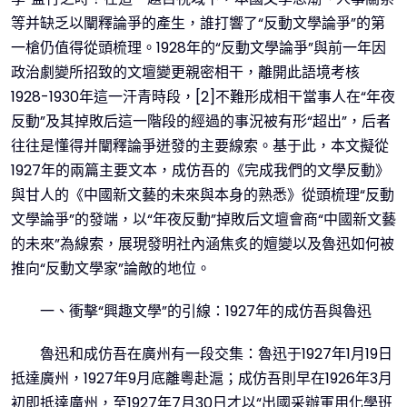
等并缺乏以闡釋論爭的產生，誰打響了“反動文學論爭”的第
一槍仍值得從頭梳理。1928年的“反動文學論爭”與前一年因
政治劇變所招致的文壇變更親密相干，離開此語境考核
1928-1930年這一汗青時段，[2]不難形成相干當事人在“年夜
反動”及其掉敗后這一階段的經過的事況被有形“超出”，后者
往往是懂得并闡釋論爭迸發的主要線索。基于此，本文擬從
1927年的兩篇主要文本，成仿吾的《完成我們的文學反動》
與甘人的《中國新文藝的未來與本身的熟悉》從頭梳理“反動
文學論爭”的發端，以“年夜反動”掉敗后文壇會商“中國新文藝
的未來”為線索，展現發明社內涵焦炙的嬗變以及魯迅如何被
推向“反動文學家”論敵的地位。
一、衝擊“興趣文學”的引線：1927年的成仿吾與魯迅
魯迅和成仿吾在廣州有一段交集：魯迅于1927年1月19日
抵達廣州，1927年9月底離粵赴滬；成仿吾則早在1926年3月
初即抵達廣州，至1927年7月30日才以“出國采辦軍用化學班