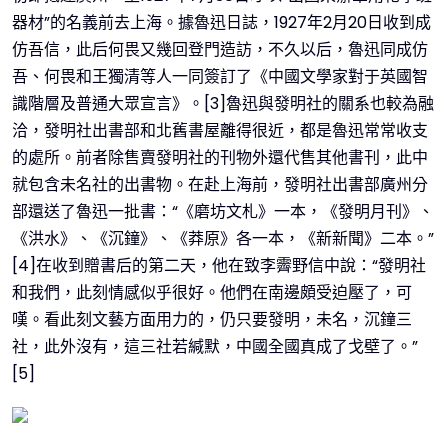
器材”的名義前去上海。據魯迅日誌，1927年2月20日收到成
仿吾信，此后何畏又幾回登門造訪，不久以后，魯迅同成仿
吾、何畏和王獨清等人一同簽訂了《中國文學家對于英國智
識階層及普通大眾宣言》。[3]魯迅與發明社的關系也較為融
洽，發明社出書部和北舊書屋離得很近，都是魯迅常常收支
的處所。前者除售賣發明社的刊物外還代售其他書刊，此中
就包含未名社的出書物。在赴上海前，發明社出書部廣州分
部還送了魯迅一批書：“《磨坊文札》一本，《發明月刊》、
《洪水》、《沉鐘》、《莽原》各一本，《新新聞》二本。”
[4]在收到贈書后的第二天，他在致李霽野信中說：“發明社
和我們，此刻情感似乎很好。他們在南邊頗受迫壓了，可
嘆。看此刻文藝方面用力的，仍只要發明，未名，沉鐘三
社，此外沒有，這三社若緘默，中國全國真成了戈壁了。”
[5]