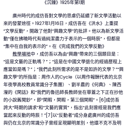
《沉鐘》1925年第1期
廣州時代的成仿吾對文學的思慮仍延續了新文學活動以
來的發蒙途徑。1927年1月16日，成仿吾在《洪水》上重提
“文學反動”，開啟了他對“興趣文學”的批評。他以為新文學活
動“僅在拂曉時代有過純潔盡力于表示的一個時辰”，但都是
“集中在自我的表示的”。在《完成我們的文學反動》
教學場地
中，成仿吾以為由“興趣”帶來的三個題目是：
“這是文藝的正軌嗎？”；“這是在中國文學退化的經過歷程上
應當如是嗎？”；“我們此刻所需求的是不是如許的文學？”“興
趣文學”的所指是：周作人的Cycle（以周作報酬代表的北京
年夜學高校教員常識分子集團）、劉半農的《何典》、陳西
瀅的《閑話》和“我們的魯迅師長教師坐在華蓋之下正在抄他
的小說舊聞鈔”，即“閑暇，閑暇，第三個閑暇”。[6]成仿吾
誇大“時期的請求”和“文藝的實質”，指出“此刻曾經是我們應
當起來反動的時辰！”[7]以“反動者”成分身處廣州的成仿吾
與仍在北京的常識分子曾經呈現顯明差別，他還不克不及明