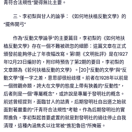
青符合法規性”變得無比主要。
三、李初梨與甘人的論爭：《如何地扶植反動文學》的
“擺佈開弓”
作為“反動文學論爭”的主要篇目，李初梨的《如何地扶
植反動文學》存在一個不難被疏忽的細節：這篇文章在正式
頒發前能夠停止了年夜幅改寫。第1期《文明批評》是在1927
年12月23日編好的，附印時預告了第2期的要目，李初梨的
文章題為《若何扶植反動的文學》。[20]“反動的文學”與“反
動文學”僅一字之差，意思卻很紛歧樣。前者在1928年以前是
一個微觀命題，誇大在文學的態度上帶有狹義的“反動性”，
后者則是一個“專屬概念”，或許說是專屬于發明社的概念。
前述曾經提到，面臨甘人的詰責，后期發明社自出道之始就
面對著嚴重的“汗青符合法規性”考驗。作為后期發明社的實
際擔負，李初梨起首要處置的就是對發明社的過往停止自我
清理，這種內涵焦炙以往常被“進犯魯迅”所掩蔽。