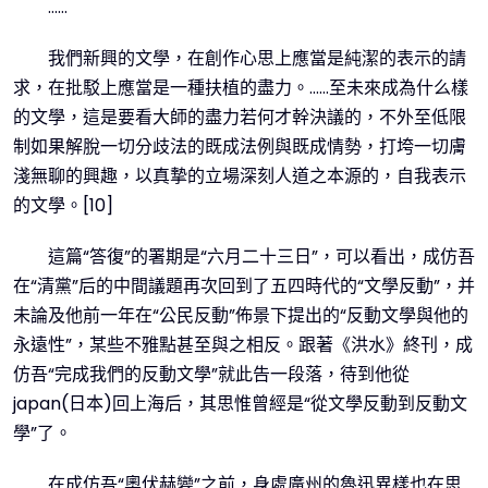
……
我們新興的文學，在創作心思上應當是純潔的表示的請
求，在批駁上應當是一種扶植的盡力。……至未來成為什么樣
的文學，這是要看大師的盡力若何才幹決議的，不外至低限
制如果解脫一切分歧法的既成法例與既成情勢，打垮一切膚
淺無聊的興趣，以真摯的立場深刻人道之本源的，自我表示
的文學。[10]
這篇“答復”的署期是“六月二十三日”，可以看出，成仿吾
在“清黨”后的中間議題再次回到了五四時代的“文學反動”，并
未論及他前一年在“公民反動”佈景下提出的“反動文學與他的
永遠性”，某些不雅點甚至與之相反。跟著《洪水》終刊，成
仿吾“完成我們的反動文學”就此告一段落，待到他從
japan(日本)回上海后，其思惟曾經是“從文學反動到反動文
學”了。
在成仿吾“奧伏赫變”之前，身處廣州的魯迅異樣也在思