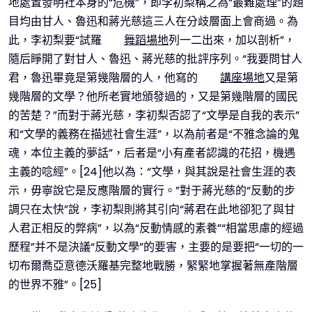
地處置發明社本身的“危機”，即李初梨稱之為“最難處理”的題
目均由甘人、魯迅和蔣光慈這三人在分歧層面上會商過。為
此，李初梨要“試羅
舞蹈場地
列一二出來，加以剖析”，
隨后睜開了對甘人、魯迅、蔣光慈的批評序列。“我要問甘人
君，魯迅畢竟是第幾階層的人，他寫的
講座場地
又是第
幾階層的文學？他所老實地頒發過的，又是第幾階層的國民
的苦楚？”而對于蔣光慈，李初梨否認了“文學是自我的表示”
和“文學的義務在描述社會生涯”，以為前者是“不雅念論的鬼
魂，本位主義的夢話”，后者是“小有產者認識的花招，機遇
主義的唸經”。[24]他以為：“文學，與其說是社會生涯的表
示，毋寧說它是反應階層的實行。”對于蔣光慈的“反動的步
調只在太快”說，李初梨則將其引向“蔣君在此地卻犯了與甘
人君正相反的弊病”，以為“反動情感的素養”“相當思慮的經過
歷程”并不是決議“反動文學”的要害，主要的是要把“一切的一
切布爾喬亞意德沃羅基完整地戰勝，緊緊地掌握著無產階層
的世界不雅”。[25]