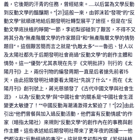
義，它後期的汗青的任務，曾經結束。……以后當為文學反動
到反動文學的醞釀期。”[21]這般一來，由郭沫若“發現”的“反
動文學”就順遂地給后期發明社轉型展平了途徑。但是在“反
動文學底扶植的睜開”一節，李初梨卻碰到了艱苦，不得不又
將其分為“無產階層文學的作家題目”和“無產階層文學的情勢
題目”。這個艱苦簡而言之就是“仇敵太多”——魯迅、甘人以
及太陽社都先于后期發明社會商過“反動文學”的創作主體和
情勢。這一“優勢”尤其表現在先于《文明批評》刊行的《太
陽月刊》上，兩份刊物的編發周期一直是后者搶先前者15
天，由此招致發明社總要看太陽社“先說了什么”。而在《太
陽月刊》創刊號上，蔣光慈頒發了《古代中國文學與社會生
涯》，以為“反動文學”與“中國社會”的關系是“中國社會生涯
變更太敏捷了！”“中國反動海潮涌激得太緊迫了！”[22]由此
引出“他們曾餐與加入過反動活動，他們富有反動情感”的作
家（暗指太陽社）來規則“反動文學”的創作內在的事務與創
作主體。這些表述給后期發明社帶來了更年夜的困擾——他
們都沒有“反動經過的事況”。這就是李初梨改寫《若何扶植