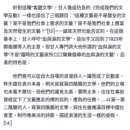
針對這種“客觀文學”，甘人像成仿吾的《完成我們的文
學反動》一樣也提出了三個題目：“這種文藝是不是健全的文
藝？是不是我們社會上需求的文藝？是不是我們社會上應當
及天然發生的文藝？”[13]——謎底天然也能否定的。在這個
基本上，甘人呼吁“血與淚的文學”，這似乎又回到了1923年
鄭振鐸等人的主意。但甘人專門誇大他所謂的“血與淚的文
學”不是“趨時的文藝家所口口聲聲倡導的血與淚的文藝”，后
者的特色是：
他們竟可以從自大自嘆的浪漫詩人一躍而成了反動家，
昨天還在表示本身，明天就寫第四階層的文學，他們的立場
也未嘗不懇切，但他們的識見太高，實際太多，往往在事前
曾經定下了文藝應走的標的目的，應負的任務。……以第一第
二階層的人，寫第四階層的文學，與住在瘡痍滿目標中國社
會里，制作唯美派的詩歌，描述浪漫的生涯一樣的虛假。
[14]