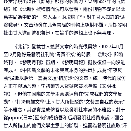
逐步浮現出以往《語絲》那樣的影響力，查閱1927年的《語
絲》和《北新》撰稿情面況可以發明，兩份刊物基礎是以北
舊書局為中間的“一套人馬，兩塊牌子”。對于甘人如許的“周
邊職員”，文章頒發在北舊書局的刊物上絕對不難，后期發明
社由甘人進而進犯魯迅，在論爭的邏輯上也不無事理。
《北新》登載甘人這篇文章的時光很奧妙，1927年11月
至12月剛好是發明社刊物“青黃不接”的時辰：《洪水》即將
終刊，《發明月刊》衍期，《發明周報》擬恢復但一向沒能
完成。《中國新文藝的未來與其本身的熟悉》成為“年夜反
動”掉敗以后第一篇為文壇“指前途”的文章。統一時代的成仿
吾正在與馮乃超、李初梨等人緊鑼密鼓地準備《文明批
評》，但他在國際的文學主意還逗留在“完成我們的文學反
動”、“打垮興趣文學”上。甘人所批駁的“文藝是自我的表示”
等不雅念，其都實是成仿吾以及發明社本身的不雅點。對于
從japan(日本)回來的成仿吾和后期發明社成員來說，彌合
甘人所指出的他們文學主意上的斷裂，進而為發明社謀取“汗