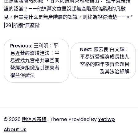
住無產階層的認識”，甘人則提綱契領地指出：“這畢竟是指
誰的認識？——他這篇文章里說起無產階層的認識的凡數
見，但畢竟什么是無產階層的認識，則終為說得清楚——。”
[29]所謂“無產階
文
Previous:
王利明：平
Next:
陳云良 白文輝：
易近營經濟增進法：平
平易近營經濟成長找九
章
易近找九宮格共享空間
宮格的四年夜實際題目
營經濟組織及其運營者
及其法治紓解
導
權益保證法
覽
© 2026
明信片寄錯
. Theme Provided By
Yetiwp
About Us