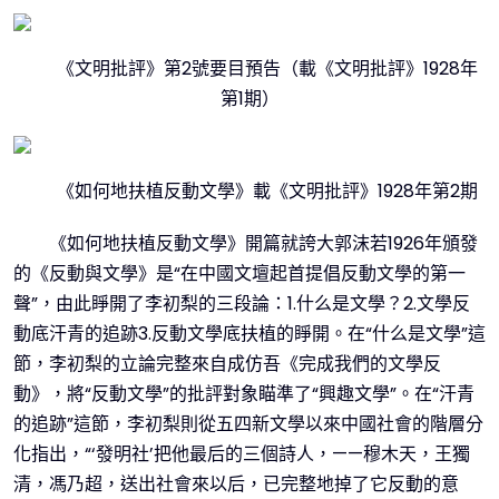
《文明批評》第2號要目預告（載《文明批評》1928年
第1期）
《如何地扶植反動文學》載《文明批評》1928年第2期
《如何地扶植反動文學》開篇就誇大郭沫若1926年頒發
的《反動與文學》是“在中國文壇起首提倡反動文學的第一
聲”，由此睜開了李初梨的三段論：1.什么是文學？2.文學反
動底汗青的追跡3.反動文學底扶植的睜開。在“什么是文學”這
節，李初梨的立論完整來自成仿吾《完成我們的文學反
動》，將“反動文學”的批評對象瞄準了“興趣文學”。在“汗青
的追跡”這節，李初梨則從五四新文學以來中國社會的階層分
化指出，“‘發明社’把他最后的三個詩人，——穆木天，王獨
清，馮乃超，送出社會來以后，已完整地掉了它反動的意