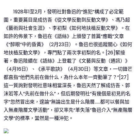
1928年1至2月，發明社對魯迅的“進犯”構成了必定範
圍，重要篇目是成仿吾《從文學反動到反動文學》、馮乃超
《藝術與社會生涯》、李初梨《如何地扶植反動文學》。在
如許的佈景下，魯迅在《語絲》上頒發了首篇“應戰”文章
《“醉眼”中的昏黃》（2月23日）。魯迅也很追蹤關心《如何
地扶植反動文學》，專門點了兩次李初梨的名。[26]緊接
著，魯迅陸續在《語絲》上登載了《文藝與反動（通訊）》
（4月16日）、《承平歌訣》（4月30日）等文章，一切鋒芒
都直指“他們先前在做什么，為什么本年一齊動筆了？”[27]
這一質詢對發明社意味相當深長，魯迅天然了解成仿吾、郭
沫若等人“先前在做什么”，但后期發明社“有幾個是初見的名
字”忽然冒出來，遑論“無論出生是什么階層……都可以餐與加
入無產階層文學活動”，卻又率先“革失落”魯迅介入“無產階層
文學”的標準，當然是一種沖犯。