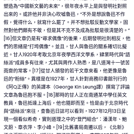
塑造為“中國新文藝的未來”，很年夜水平上是與發明社對照
出來的。或許他并非決心吹噓魯迅，“不外是想說魯迅不作
假，覺得什么，就寫什么罷了。并不想批駁反動文學家，固
然對他們頗有不敬，但是其不克不及成為批駁是很清楚的。”
[16]但文章仍是有“尋求偶像”的後果，后期發明社則相反，他
們的思緒是“打垮偶像”。並且，甘人與魯迅的關系確切比擬
近。甘人1920年考取北京年夜學西洋文學系，肄業時代與“語
絲派”成員多有往來，尤其與周作人熟悉，是八道灣十一號苦
雨齋的常客。[17]從甘人頒發的若干文章來看，他更像是魯
迅的“粉絲”。異樣是在1927年，甘人針對商務印書館刊行的
《阿Q正傳》的英譯本（George Kin Leung譯）撰寫了評論
文章為魯迅抱不服。[18]那時的甘人正在南通某中學任英文
教員，魯迅抵達上海后，他也隨即而至。恰是由于北京時代
與“語絲派”來往，查魯迅日誌可以看到，1927年12月13日呈
現一個看似希奇，實則道理之中的“登門組合”：潘漢年、鮑
文蔚、章衣萍、李小峰。[19]北舊書局南遷以后，《北新》