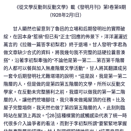
《從文學反動到反動文學》載《發明月刊》第1卷第9期
（1928年2月1日）
甘人顯然也留意到了魯迅的立場和后期發明社的實際破
綻，在因本身“惹禍”但已有“正主”回應的佈景下，洋洋灑灑近
萬言的《拉雜一篇答李初梨君》終于退場。甘人發明“李君為
做文章缺少合式的資料，將我幾句我不完整的話硬拉曩昔湊
搭”，沿著李初梨牽強的“不論他是第一第二……第百第千階層
的人都可以餐與加入無產階層文學活動”，甘人將其翻譯成另
一套令后期發明社尤難堪堪的說明。“這是說，我是第一第二
階層的人，但是做的是第四第五階層的文學，所所以反動文
學家。在反動未完整勝利之前，我還可以做我的第一第二階
層的人，讓他們挖墻腳往，我只專來做揭屋頂的任務。比及
屋子完整塌倒，我天然也做了第四第五階層的人，此刻則臨
時站在屋頂上再說。”[28]這種樸實的感觸感染代表了統一時
代很多介入論爭者的看法，而對于李初梨所謂“要緊緊地掌握