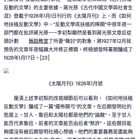
反動的文學》的主要依據，蔣光慈《古代中國文學與社會生
涯》登載于1928年1月1日刊行的《太陽月刊》上，而《如何
地扶植反動文學》中，“反動文學底扶植的睜開”中很年夜一
部門都在批評蔣光慈——李初梨顯然是看到蔣光慈文章后從
頭計劃
舞蹈教室
了所要“聲討”的對象，將1927年12月就
預告的文章年夜幅擴大并修正標題，終極頒發時署期釀成了
1928年1月17日。[23]
《太陽月刊》1928年1月號
厘清上述李初梨的改寫細節后可以看到，《如何地扶植
反動文學》釀成了一篇“擺佈開弓”的文章。在后期發明社的
態度上，甘人、魯迅和太陽社都是他們的“論敵”，至于甘人
能否代表魯迅，前者的文章能否由后者“默許”，這些題目能
夠還沒有被后期發明社細心想過。他們的重要義務是盡能夠