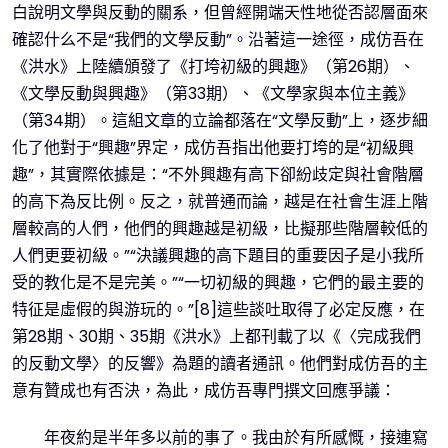
白說明文學與反動的關系，但曾經開端天性地從否認層面來
確認什么不是“我們的文學反動”。沿著這一途徑，成仿吾在
《洪水》上陸續頒發了《打垮初級的興趣》（第26期）、
《文學反動與興趣》（第33期）、《文學家與本位主義》
（第34期）。這組文章的立論都落在“文學反動”上，逐步細
化了他對于“興趣”界定，成仿吾指出他要打垮的是“初級興
趣”，其實際依據是：“不外興趣有高下卻紛歧定與社會階層
的高下為反比例。反之，就普通而論，越是在社會生涯上階
層較高的人們，他們的興趣越是初級，比擬那些階層較低的
人們更要初級。”“決議興趣的高下題目的重要因子是小我所
受的教化是不是完美。”“一切初級的興趣，它們的最主要的
特征是虛假的與游玩的。”[8]這些談吐取得了必定反應，在
第28期、30期、35期《洪水》上都刊載了以《〈完成我們
的反動文學〉的反響》為題的讀者通訊。他們對成仿吾的主
意有贊成也有否決，為此，成仿吾專門撰文回應爭議：
年夜約是半年多以前的事了。我由於有所感慨，接連寫