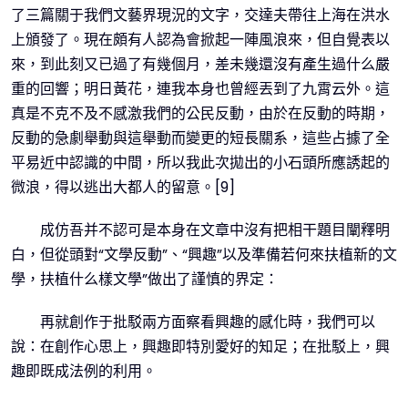
了三篇關于我們文藝界現況的文字，交達夫帶往上海在洪水
上頒發了。現在頗有人認為會掀起一陣風浪來，但自覺表以
來，到此刻又已過了有幾個月，差未幾還沒有產生過什么嚴
重的回響；明日黃花，連我本身也曾經丟到了九霄云外。這
真是不克不及不感激我們的公民反動，由於在反動的時期，
反動的急劇舉動與這舉動而變更的短長關系，這些占據了全
平易近中認識的中間，所以我此次拋出的小石頭所應誘起的
微浪，得以逃出大都人的留意。[9]
成仿吾并不認可是本身在文章中沒有把相干題目闡釋明
白，但從頭對“文學反動”、“興趣”以及準備若何來扶植新的文
學，扶植什么樣文學”做出了謹慎的界定：
再就創作于批駁兩方面察看興趣的感化時，我們可以
說：在創作心思上，興趣即特別愛好的知足；在批駁上，興
趣即既成法例的利用。