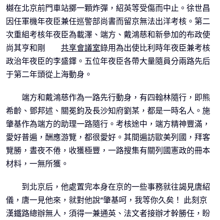
樾在北京前門車站擲一顆炸彈，紹英等受傷而中止。徐世昌
因任軍機年夜臣兼任巡警部尚書而留京無法出洋考核。第二
次重組考核年夜臣為載澤、端方、戴鴻慈和新參加的布政使
尚其亨和剛
共享會議室
錄用為出使比利時年夜臣兼考核
政治年夜臣的李盛鐸。五位年夜臣各帶大量隨員分兩路先后
于第二年頭從上海動身。
端方和戴鴻慈作為一路先行動身，有四翰林隨行，即熊
希齡、鄧邦述、關冕鈞及長沙知府劉某，都是一時名人。施
肇基作為端方的助理一路隨行。考核途中，端方精神豐滿，
愛好普遍，酬應游覽，都很愛好。其間遍訪歐美列國，拜客
覽勝，晝夜不倦，收獲極豐，一路搜集有關列國憲政的冊本
材料，一無所獲。
到北京后，他處置完本身在京的一些事務就往謁見唐紹
儀，唐一見他來，就對他說“肇基呵，我等你久矣！ 此刻京
漢鐵路總辦無人，須得一兼通英、法文者接辦才幹勝任，盼