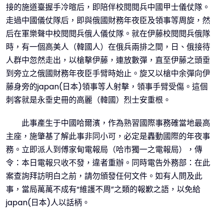
接的施道臺握手冷暄后，即陪伴校閱閱兵中國甲士儀仗隊。
走過中國儀仗隊后，即與俄國財務年夜臣及領事等周旋，然
后在軍樂聲中校閱閱兵俄人儀仗隊。就在伊藤校閱閱兵俄隊
時，有一個高美人（韓國人）在俄兵兩排之間，日、俄接待
人群中忽然走出，以槍擊伊藤，連放數彈，直至伊藤之頭垂
到旁立之俄國財務年夜臣手臂時始止。旋又以槍中余彈向伊
藤身旁的japan(日本)領事等人射擊，領事手臂受傷。這個
刺客就是永垂史冊的高麗（韓國）烈士安重根。
此事產生于中國哈爾濱，作為熟習國際事務確當地最高
主座，施肇基了解此事非同小可，必定是轟動國際的年夜事
務。立即派人到傅家甸電報局（哈市獨一之電報局），傳
令：本日電報只收不發，違者重辦。同時電告外務部：在此
案查詢拜訪明白之前，請勿頒發任何文件。如有人問及此
事，當局萬萬不成有“維護不周”之類的報歉之語，以免給
japan(日本)人以話柄。