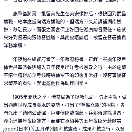
施肇基將第二批留美先生在美安頓好后，很快回到武昌
述職。底本應當向端方述職的，但端方不久前調補湖南巡
撫，移駐長沙，而張之洞宮保正好回任湖廣總督原任，施就
只好到督署向張總督述職。與南皮晤談后，被留在督署擔負
洋務案牘。
年夜約在總督府當了一年幕府秘書，正趕上軍機年夜臣
徐世昌奉派餐與加入五年夜臣出洋考核憲政之行，由於施肇
基陪伴精琪訪華考核時給徐留下的印象非常好，沒有事後征
求肇基的看法，就電邀他作為助理同業。
1905年夏秋之季，清當局為了拯救危局，防止主動，做
出適應世界成長潮水的姿勢，打出了“準備立憲”的招牌，專
門派出了鎮國公載澤、戶部侍郎戴鴻慈、兵部侍郎徐世昌、
湖南巡撫年夜臣端方、商部右丞紹英等五年夜臣分赴歐美
japan(日本)等工具洋列國考核憲政，成果考核之行，以吳