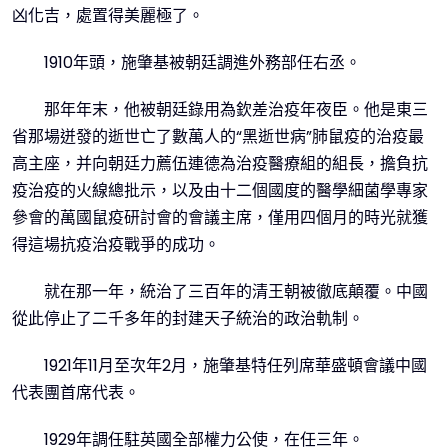
凶化吉，處置得美麗極了。
1910年頭，施肇基被朝廷調進外務部任右丞。
那年年末，他被朝廷錄用為欽差治疫年夜臣。他是東三
省那場迸發的逝世亡了數萬人的“黑逝世病”肺鼠疫的治疫最
高主座，并向朝廷力薦伍連德為治疫醫療組的組長，擔負抗
疫治疫的火線總批示，以及由十二個國度的醫學細菌學專家
參會的萬國鼠疫研討會的會議主席，僅用四個月的時光就獲
得這場抗疫治疫戰爭的成功。
就在那一年，統治了三百年的清王朝被徹底顛覆。中國
從此停止了二千多年的封建天子統治的政治軌制。
1921年11月至次年2月，施肇基特任列席華盛頓會議中國
代表團首席代表。
1929年調任駐英國全部權力公使，在任三年。