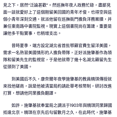
見之下，居然“泛論甚歡”。然巡撫年夜人政務忙碌，盡鄙見
面一談就愛好上了這個剛留美回國的青年才俊，也得空與這
個小青年深刻交通，就派他留在巡撫衙門擔負洋務案牘，并
兼任東南路中書院監視。現實上這個書院尚在籌建，重要是
讓他多干點實事，也稍增支出。
昔時夏季，端方設定湖北省首批鄂籍官費生留洋美國，
需求一名熟習美國情形的人擔負帶隊，正好派施肇基作為領
隊和留美先生的監視官，于是他就帶了幾十名湖北籍留先生
從頭到了美國。
到美國后不久，康奈爾年夜學施肇基的教員精琪傳授就
來找他磋商，說是他被清當局約請赴華考核幣制，研討改進
打算，想請他同業擔負翻譯。
如許，施肇基就奉當局之調派于1903年與精琪同業歸國
抵達北京。精琪在京先后勾留數月之久，在此時代，施肇基