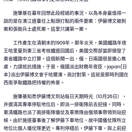
施肇基在暮年回想此段經過的事況，以為本身最值得一
說的是在濱江道臺任上點頭打點的兩件要案：伊藤博文被刺
案和張勛兵士處死案。這里只講第一案。
工作產生在清朝末的1909年。那年炎天，美國鐵路年夜
王哈里曼到東三省考核鐵道回國后，美國交際部當即頒發了
東省鐵路中立打算。這個新聞一出，俄、日兩國很是擔心焦
慮，力謀抵抗措施，于是，俄國派出財務年夜臣，japan(日
本)派出伊藤博文會于哈爾濱，商討對策。這就是那時列國在
西南爭取鐵路把持權的佈景。
施肇基知悉伊藤博文到站每日天期時光（10月26日），
并摸清其專車停駐地位后，即派一排衛隊前去迎接。同時，
東清鐵路也派了兩排衛隊儀仗及軍樂隊由俄領事帶領到站迎
候。由於施道臺事後了解伊藤下車地位，故中國儀仗隊所立
地位比俄人儀仗隊更近。專列停穩后，伊藤下車，與上前迎