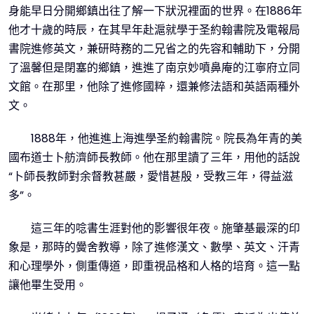
身能早日分開鄉鎮出往了解一下狀況裡面的世界。在1886年
他才十歲的時辰，在其早年赴滬就學于圣約翰書院及電報局
書院進修英文，兼研時務的二兄省之的先容和輔助下，分開
了溫馨但是閉塞的鄉鎮，進進了南京妙噴鼻庵的江寧府立同
文館。在那里，他除了進修國粹，還兼修法語和英語兩種外
文。
1888年，他進進上海進學圣約翰書院。院長為年青的美
國布道士卜舫濟師長教師。他在那里讀了三年，用他的話說
“卜師長教師對余督教甚嚴，愛惜甚殷，受教三年，得益滋
多”。
這三年的唸書生涯對他的影響很年夜。施肇基最深的印
象是，那時的黌舍教導，除了進修漢文、數學、英文、汗青
和心理學外，側重傳道，即重視品格和人格的培育。這一點
讓他畢生受用。