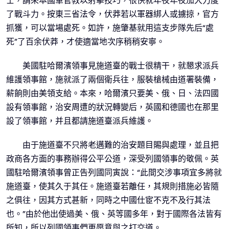
士，請來本國軍官教以射擊技巧，很快就年夜年夜加大力度
了戰斗力。按東三省法令，伏莽若以軍器綁人或擄掠，官方
抓獲，可以當場處死。如許，施肇基就用這支步隊先后“處
死”了百余伏莽，才使適當地次序稍稍安寧。
美國駐哈爾濱領事見施道臺的戰士很精干，就懇求派兵
維護領事館，施就派了兩個衛兵往，服裝槍械由道署裝備，
薪餉則由美領支給。本來，哈爾濱只要美、俄、日、法四國
設有領事館，治安周遭的狀況轉變后，英國和德國也在那里
設了領事館，并且都請施道臺派兵維護。
由于施道臺不只將老邁難的治安題目賜與處理，並且把
政商各方面的事務辦得公平公道，深受列國領事的敬佩。英
國駐哈爾濱領事曾正告列國同寅說：“此間交涉事項宜多將就
施道臺，使其久于其任。施道臺若離任，其規則措施必皆隨
之俱往，因其方式甚新，同時之中國仕宦不克不及行其法
也。”由於他出使過美、俄、英等國多年，對于國際各法皆有
所知，所以列國領事們更愿意與之打交道。