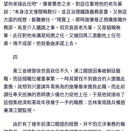
望你來接此任吧”。肇基驚奇之余，對這位重視他的老先輩
說：“本身法文僅簡略敷衍，並且治理鐵路義務甚重，又無這
方面的經歷，斷難勝任。”現實上，那時施肇基正預備進職外
務部，有意介入鐵路之事。但究竟是老先輩，又是姻親晚
輩，此任對他來講是知遇之任，又幾回再三激勵他上任勿
慮。情不成卻，他就委曲承諾上去。
四
東三省總督徐世昌就任不久，濱江關道因事被朝廷撤
職，而這個職位權重事繁，一時其實找不到適合的人選擔此
重擔，就想到只要請年青無為的施肇基來擔負此職。而此前
調任奉天巡撫的恩師唐少儀也力促他上任，于是他就接收了
這個集經濟和軍政年夜權于一手的職務：吉林東南路兵備道
兼濱江關監視。
由於有了幾年前漢口關道的經歷，并不怕交涉事務的複