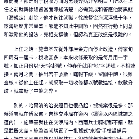
雜簡易，卻是對于稅收方面的黑錢弊病非常明白，所以在上
任之前就與徐總督當面陳述清楚，必需贊成和答應他將黑錢
（潛規定）剷除，他才肯往就職。徐總督宦海沉浮幾十年，
宦海經歷非常豐盛，哪能不知此中關節，固然在行動上同意
和激勵他的設法，亮相支撐他，但認為真正改造是很難的。
上任之始，施肇基先從外部厘金方面停止改造，傅家甸
四周有一厘卡，稅收甚多，本來收條采取的是每月用一字
號，如正月份以“天”字起號，仲春份就用“地”字起號，不相連
接。兩月之間，抽出若干號數，瞞報下級，留關中飽，很難
查核。從他上任起，就采取一切收條都以號數連接，款數分
歧，就盡斷了中飽之弊。
別的，哈爾濱的治安題目也很凸起，擄掠案很是多。那
時道署就在傅家甸，吉林交涉局在道內（鐵道以內區域謂之
道內），施肇基就住在交涉局內。西南兵士騎術都不錯，就
是武器太差。施肇基就購置了一批舊式“來福”手槍設備兵