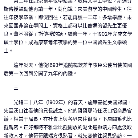
第二年在康奈爾年夜學結業，取得文學士學位。斯迪芬
斯傳授鼓勵他再讀一年，對他說：來美游學的中國粹生，往
往年夜學卒業，即促回往，若能再讀一二年，多增學歷，未
來回國非論在學問上、資格上都可以比普通的留先生更優
良。肇基服從了斯傳授的話，續修一年，于1902年完成文學
碩士學位，成為康奈爾年夜學的第一位中國留先生文學碩
士。
這年炎天，他從1893年追隨楊欽差年夜臣公使出使美國
后第一次回到分開了九年的內陸。
三
光緒二十八年（1902年）的春天，施肇基從美國歸國，
先至漢口往看他的兄長誠之。他的哥哥那時任漢口招商局會
辦，相當于局長，在社會上與各界來往很廣，下層關系也比
擬親密。正好那時不雅念比擬開放的湖北巡撫端方四處汲取
新政人才，他哥哥跟端方很熟習，就先容他往謁見造訪。一