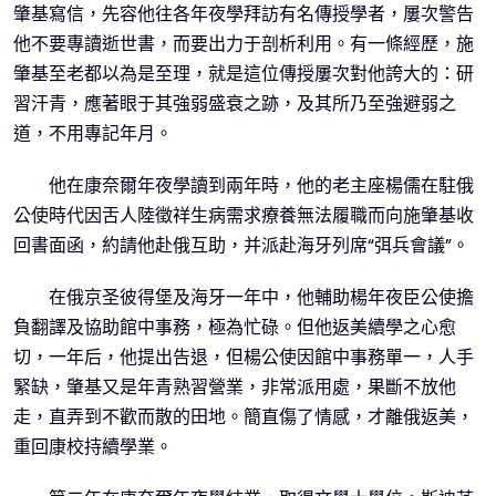
肇基寫信，先容他往各年夜學拜訪有名傳授學者，屢次警告
他不要專讀逝世書，而要出力于剖析利用。有一條經歷，施
肇基至老都以為是至理，就是這位傳授屢次對他誇大的：研
習汗青，應著眼于其強弱盛衰之跡，及其所乃至強避弱之
道，不用專記年月。
他在康奈爾年夜學讀到兩年時，他的老主座楊儒在駐俄
公使時代因舌人陸徵祥生病需求療養無法履職而向施肇基收
回書面函，約請他赴俄互助，并派赴海牙列席“弭兵會議”。
在俄京圣彼得堡及海牙一年中，他輔助楊年夜臣公使擔
負翻譯及協助館中事務，極為忙碌。但他返美續學之心愈
切，一年后，他提出告退，但楊公使因館中事務單一，人手
緊缺，肇基又是年青熟習營業，非常派用處，果斷不放他
走，直弄到不歡而散的田地。簡直傷了情感，才離俄返美，
重回康校持續學業。