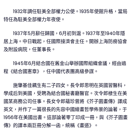
1932年調任駐美全部權力公使。1935年使館升格，當局
特任為駐美全部權力年夜使。
1937年5月辭任歸國，6月初到滬。1937年至1940年隱
居上海。中日戰起，任國際接濟會主任。開辦上海防癆協會
及附設病院，任董事長。
1945年6月結合國在舊金山舉辦國際組織會議，經由過
程《結合國憲章》，任中國代表團高級參謀。
施肇基佳耦生有二子四女。長令郎思明在英國習醫科，
學成后到美國，受聘為結合國秘書廳醫官。次令郎棣生在美
國某商務公司任事。長女令郎蘊珍曾將《芥子園畫傳》譯成
英文，并作了一篇很長的先容中國繪畫哲學佈景的論著，于
1956年在美國出書。這部論著零丁印成一冊，與《芥子園畫
傳》的譯本兩巨冊分解一函，統稱《畫道》。