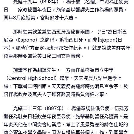
光緒十九年（1893年），楊子通（名儒）奉派為出使美
日
家教
秘國年夜臣，施肇基以翻譯先生作為楊的隨員，
同年8月底抵美，當時他才十六歲。
那時駐美欽差兼駐西班牙及秘魯兩國，（“日”為日斯巴
尼亞（Espana）之簡稱，系指西班牙，而非指japan(日
本)。那時官方商定西班牙都譯作此名。）就是說欽差駐美年
夜臣那時要兼管美日秘三國交際事務。
施肇基作為翻譯先生，一方面在華盛頓市立中學
（Central High School）肄業。天天凌晨八點半進學上
課，下戰書二時回館。天天義務為翻譯時勢消息百余字，及
陪伴楊欽差及其夫人于拜客赴宴時擔負傳譯之事。
光緒二十三年（1897年），楊儒奉調駐俄公使，伍廷芳
繼任為駐美日秘欽差年夜臣公使，施肇基則留任為隨員。是
年炎天他在中間黌舍結業后，考上了風景秀麗的綺色佳城的
康奈爾年夜學文學院。因沒有措施再兼個人工作，到開學之