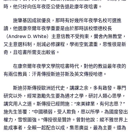
時，他只好向伍年夜臣公使告退赴康年夜唸書。
施肇基因成就優良，那時有好幾所年夜學名校可選進
讀，他選康奈爾年夜學重要是由於那時該校懷德校長
（Andrew D. White）主意信教不受拘束，黌舍內無教堂，
又主意選科制，削減必修課程，學術空氣濃重，思惟很是新
奇，且唸書所需支出較省。
在康奈爾年夜學文學院唸書時代，對他的教益最年夜的
有兩位教員：汗青傳授斯迪芬斯及英文傳授哈德。
斯迪芬斯傳授歐洲近代史，講課之余，多有啟發。專門
研究以外，經常激勵先生要為通才之學，研討人類心思學，
講究用人之道。斯傳授已經問施：“來美肄業，有何志愿？”
施先生答覆：“中國積弱，受人欺負，愿以所學，為國度發出
權力，雪恨圖強。”傳授很是贊許。曾對他說：縱不雅世界上
能成事者，全賴一起配合以成，集思廣益，最為主要。還為