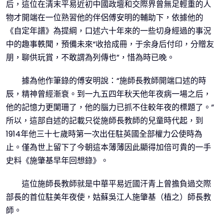
后，這位在清末平易近初中國政壇和交際界曾無足輕重的人
物才開端在一位熟習他的伴侶傅安明的輔助下，依據他的
《自定年譜》為提綱，口述六十年來的一些切身經過的事況
中的趣事軼聞，預備未來“收拾成冊，于余身后付印，分贈友
朋，聊供玩賞，不敢謂為列傳也”，惜為時已晚。
據為他作筆錄的傅安明說：“施師長教師開端口述的時
辰，精神曾經漸衰。到一九五四年秋天他年夜病一場之后，
他的記憶力更闌珊了，他的腦力已抓不住較年夜的標題了。”
所以，這部自述的記載只從施師長教師的兒童時代起，到
1914年他三十七歲時第一次出任駐英國全部權力公使時為
止。僅為世上留下了今朝這本薄薄因此顯得加倍可貴的一手
史料《施肇基早年回想錄》。
這位施師長教師就是中華平易近國汗青上曾擔負過交際
部長的首位駐美年夜使，姑蘇吳江人施肇基（植之）師長教
師。