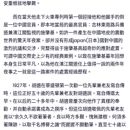
安重根就地擊斃。
而在當天他走下火車專列時第一個迎接他和他握手的倒
是一位中國官員，即本地當局的最高官員：吉林東南路兵備
道兼濱江關監視的施肇基。如許一件產生在中國地皮的震動
世界的驚天年夜案，卻并沒有形成japan(日本)國對中國的
激烈抗議和交涉，完整得益于施肇基高超奇妙的應對處置，
可謂中國交際史上少有的經典案例。以致在施肇基暮年回想
本身生日常平凡，以為他在濱江關道任上值得一說的兩件年
夜事之一就是這一路案件的處置經過歷程。
1927年，胡適在華盛頓第一次勸一位先輩兼老友寫自傳
時，這位正好五十歲的先輩兼老友對胡適說，寫自傳還太
早。在以后的二十多年中，胡適曾屢次向他作了異樣的奉
勸，并自動承諾書成為之撰序。但這位胡適敬佩的先輩老友
竟以“余久久不欲著筆者，良以時方多艱，愧無建樹，何須多
著陳跡，以取干名搏譽之譏”而遲遲不願動筆。直至七十歲以