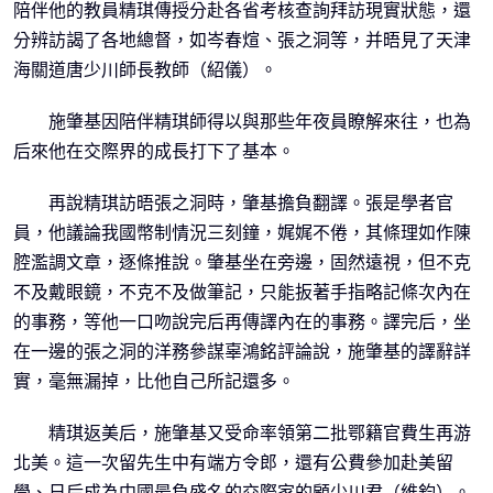
陪伴他的教員精琪傳授分赴各省考核查詢拜訪現實狀態，還
分辨訪謁了各地總督，如岑春煊、張之洞等，并晤見了天津
海關道唐少川師長教師（紹儀）。
施肇基因陪伴精琪師得以與那些年夜員瞭解來往，也為
后來他在交際界的成長打下了基本。
再說精琪訪晤張之洞時，肇基擔負翻譯。張是學者官
員，他議論我國幣制情況三刻鐘，娓娓不倦，其條理如作陳
腔濫調文章，逐條推說。肇基坐在旁邊，固然遠視，但不克
不及戴眼鏡，不克不及做筆記，只能扳著手指略記條次內在
的事務，等他一口吻說完后再傳譯內在的事務。譯完后，坐
在一邊的張之洞的洋務參謀辜鴻銘評論說，施肇基的譯辭詳
實，毫無漏掉，比他自己所記還多。
精琪返美后，施肇基又受命率領第二批鄂籍官費生再游
北美。這一次留先生中有端方令郎，還有公費參加赴美留
學、日后成為中國最負盛名的交際家的顧少川君（維鈞）。