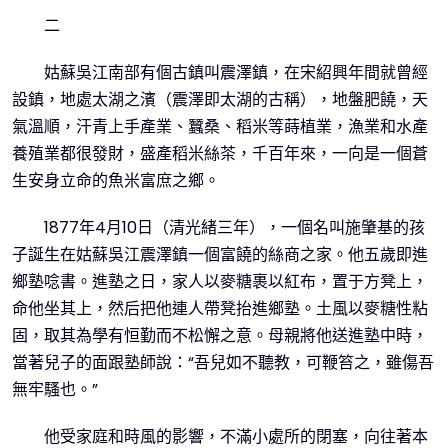
二
姑蘇吳江南部有個古鎮叫震澤鎮，在宋紹興年間就曾經
設鎮，地處太湖之濱（震澤即太湖的古稱），地盤肥饒，天
氣溫順，汗青上手產業、蠶桑、稻米等蒔植業，漁業和水產
養殖業都很發財，盛產稻米絲茶，千百年來，一向是一個蒼
生安身立命的魚米富庶之鄉。
1877年4月10日（清光緒三年），一個名叫施肇基的孩
子誕生在姑蘇吳江震澤鎮一個富饒的絲商之家。他五歲即進
鄉塾唸書。進塾之日，家人以麥糖裹以紅布，置于方凳上，
命他坐其上，然后把他連人帶凳抬進鄉塾。土風以麥糖性粘
固，取其為學有恒勤而不松懈之意。母親將他送進塾中時，
當著兒子的面跟塾師說：“吾兒如不聽教，可鞭笞之，雖傷吾
無牢騷也。”
他受家庭和時風的影響，不滿小處所的閉塞，向往著本