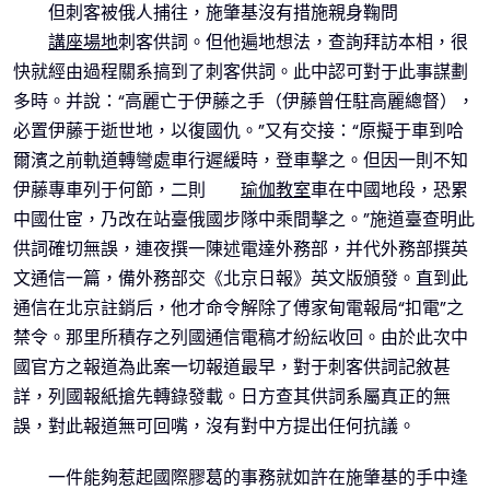
但刺客被俄人捕往，施肇基沒有措施親身鞠問
講座場地
刺客供詞。但他遍地想法，查詢拜訪本相，很
快就經由過程關系搞到了刺客供詞。此中認可對于此事謀劃
多時。并說：“高麗亡于伊藤之手（伊藤曾任駐高麗總督），
必置伊藤于逝世地，以復國仇。”又有交接：“原擬于車到哈
爾濱之前軌道轉彎處車行遲緩時，登車擊之。但因一則不知
伊藤專車列于何節，二則
瑜伽教室
車在中國地段，恐累
中國仕宦，乃改在站臺俄國步隊中乘間擊之。”施道臺查明此
供詞確切無誤，連夜撰一陳述電達外務部，并代外務部撰英
文通信一篇，備外務部交《北京日報》英文版頒發。直到此
通信在北京註銷后，他才命令解除了傅家甸電報局“扣電”之
禁令。那里所積存之列國通信電稿才紛紜收回。由於此次中
國官方之報道為此案一切報道最早，對于刺客供詞記敘甚
詳，列國報紙搶先轉錄發載。日方查其供詞系屬真正的無
誤，對此報道無可回嘴，沒有對中方提出任何抗議。
一件能夠惹起國際膠葛的事務就如許在施肇基的手中逢