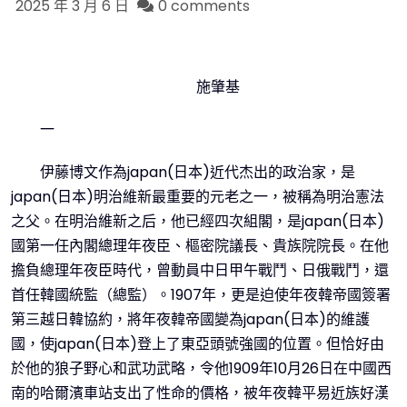
2025 年 3 月 6 日
0 comments
施肇基
一
伊藤博文作為japan(日本)近代杰出的政治家，是
japan(日本)明治維新最重要的元老之一，被稱為明治憲法
之父。在明治維新之后，他已經四次組閣，是japan(日本)
國第一任內閣總理年夜臣、樞密院議長、貴族院院長。在他
擔負總理年夜臣時代，曾動員中日甲午戰鬥、日俄戰鬥，還
首任韓國統監（總監）。1907年，更是迫使年夜韓帝國簽署
第三越日韓協約，將年夜韓帝國變為japan(日本)的維護
國，使japan(日本)登上了東亞頭號強國的位置。但恰好由
於他的狼子野心和武功武略，令他1909年10月26日在中國西
南的哈爾濱車站支出了性命的價格，被年夜韓平易近族好漢