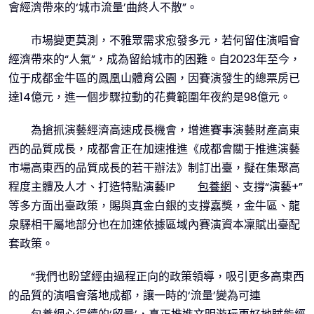
會經濟帶來的‘城市流量’曲終人不散”。
市場變更莫測，不雅眾需求愈發多元，若何留住演唱會
經濟帶來的“人氣”，成為留給城市的困難。自2023年至今，
位于成都金牛區的鳳凰山體育公園，因賽演發生的總票房已
達14億元，進一個步驟拉動的花費範圍年夜約是98億元。
為搶抓演藝經濟高速成長機會，增進賽事演藝財產高東
西的品質成長，成都會正在加速推進《成都會關于推進演藝
市場高東西的品質成長的若干辦法》制訂出臺，擬在集聚高
程度主體及人才、打造特點演藝IP
包養網
、支撐“演藝+”
等多方面出臺政策，賜與真金白銀的支撐嘉獎，金牛區、龍
泉驛相干屬地部分也在加速依據區域內賽演資本凜賦出臺配
套政策。
“我們也盼望經由過程正向的政策領導，吸引更多高東西
的品質的演唱會落地成都，讓一時的‘流量’變為可連