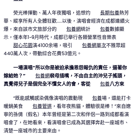
熒光棒揮動、萬人年夜獨唱，追想灼
長期包養
熱芳
華、縱享所有人全體狂歡……以後，演唱會經濟在成都連續火
爆，來自該市文旅部分的
包養網
統計
包養
數據顯
示，僅本年1~9月時代，成都已舉行各類營業性音樂表
甜心花園
演4100余場，吸引
包養網單次
不雅眾超
440萬人次，帶動綜合花費53億元。
一
場演唱“所以你是被迫承擔恩怨報仇的責任，逼著你
嫁給她？”
包養網
裴母插嘴，不由自主的沖兒子搖頭，
真覺得兒子是個完全不懂女人的會，客從
包養
八方來
“既能感觸感染偶像演唱的震動現
包養
場，還能打卡
暖鍋美食
包養管道
，看年夜熊貓，體驗很是棒！”來自遼
寧的孫倩（假名）本年曾經是第二次和伴侶一路到成都看演
唱會了，在她看來，看演唱會已成為其選擇奔赴一座城市、
清楚一座城市的主要來由。