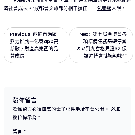
包養網心得
續的‘留量’，真正推進文明游玩更好地賦能經
濟社會成長。”成都會文旅部分相干擔任
包養網
人說。
文
Previous:
西躲自治區
Next:
第七屆進博會各
鼎力推動一包養app高
項準備任務基礎停當
章
新數字財產高東西的品
&#到九宮格見證32;保
質成長
證進博會“越辦越好”
導
覽
發佈留言
發佈留言必須填寫的電子郵件地址不會公開。
必填
欄位標示為
*
留言
*