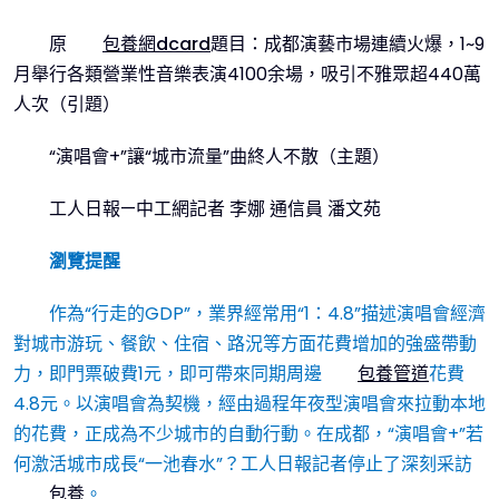
原
包養網dcard
題目：成都演藝市場連續火爆，1~9
月舉行各類營業性音樂表演4100余場，吸引不雅眾超440萬
人次（引題）
“演唱會+”讓“城市流量”曲終人不散（主題）
工人日報—中工網記者 李娜 通信員 潘文苑
瀏覽提醒
作為“行走的GDP”，業界經常用“1：4.8”描述演唱會經濟
對城市游玩、餐飲、住宿、路況等方面花費增加的強盛帶動
力，即門票破費1元，即可帶來同期周邊
包養管道
花費
4.8元。以演唱會為契機，經由過程年夜型演唱會來拉動本地
的花費，正成為不少城市的自動行動。在成都，“演唱會+”若
何激活城市成長“一池春水”？工人日報記者停止了深刻采訪
包養
。