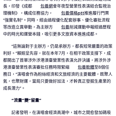
長，印發《成都
包養網
會年夜型營業性表演結合監視治
理機制》，構成任務協力，
包養價格ptt
推進履行門票
“強實名制”。同時，經由過程優化配套辦事、優化審批流程
等改造立異舉動，為主辦方
包養
削減運動申報經過歷程
中的時光和運營本錢，吸引更多文旅資本進進成都。
“這無論對于主辦方，仍是承辦方，都長短常嚴重的政策
利好。”賴姮坌先容，就在本年7月，在相干政策支撐下，成
都開出了首單涉外涉港澳臺營業性表演允許決議，將涉外涉
港澳臺營業性表演審批任務時限緊縮
包養軟體
至8個任
務日，“演唱會作為粉絲經濟和文旅經濟的主要載體，既聚人
氣，也聚財運，當局只要做好加法，才幹真正發掘生產業的
成長潛力”。
“流量”變“留量”
記者發明，在演唱會經濟高潮中，城市之間愈發加碼吸