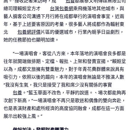
高。”接收記者采訪時，成
包養
都展泰文明傳媒無限公司
總司理賴姮坌方才
台灣包養網
乘飛機落地其他城市，與
藝人掮客公司溝通下月行將在成都舉行的演唱會事宜，近兩
年，基于上述要害原因的考量，很多藝人將成都作為輻射東
北
包養網評價
片區的優選城市，行業內競爭日益劇烈，
她的任務節拍也顯明加速。
“一場演唱會，客從八方來，本年落地的演唱會良多都是
往年就開端做排期、定檔、報批、上架和發賣宣揚。”賴姮坌
以為，成都文旅擁有雙重魅力，對于年青花費群體來說具有
吸引力，依照以後的趨向，本年的演唱會無論是不雅演人數
“我沒有生氣，我只是接受了我和席少沒有關係的事實
包養
。”藍玉華面不改色，平靜的說道。、場次都能夠再
次創下新高，“一場演唱會不再只是歌迷和偶像的雙向奔赴，
也是表演財產和處所經濟的高度協同融會，成都在這一方面
展示出較強上風。”
做好加法，發掘財產鏈潛力