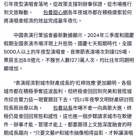
引年夜型演唱會落地。從政策支撐到辦事保證，從市場推行
到文旅聯動，
包養甜心網
各年夜城市都在積極摸索若何
將演唱會經濟的效益完成最年夜化。
中國表演行業協會最新數據顯示，2024年三季度和國慶
假期全國表演市場浮現上升態勢，國慶七天假期時代，全國
5000人以上的年夜型演唱會、音樂節表演場次到達125場，
票房支出8.6億元，不雅世人數127.1萬人次，均比往年同期明
顯增加。
“表演經濟對城市財產成長的‘杠桿效應’更加顯明，各個
城市都在積極爭奪這波盈利，但終極會回回到完美和晉陞城
市綜合實力這一現實題目下去。”四川年夜學文明財產研討院
院長蔡尚偉以為，
包養站長
市場不會一向高歌大進，終
極仍是會回回常態和感性，這也進一個步驟請求城市在軟硬
件、辦事才能、管理才能上，都要跟得上文旅深度融會的時
期成長趨向，“只要文藝IP和城市抽像相得益彰，才幹讓演唱