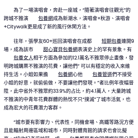
為了一場演唱會，奔赴一座城，“隨著演唱會往觀光”的
跨城不雅演
包養網
成為新潮水，演唱會+秋游、演唱會
+Citywalk更是成了新的風行休閑方法。
往年，張學友60+巡回演唱會在成都
短期包養
連開9
場，成為該市
甜心寶貝包養網
表演史上的罕有景象。有
包養女人
相干方面為參加的12.1萬名不雅眾停止畫像，發
明跨城購票不雅演的花費，讓他們” 可以有穩定的收入來維
持生活。小姐如果擔
包養網
心他
包養管道
們不接受
小姐的好意，就偷偷做，不要讓他們發現。”者比例年夜幅晉
陞，此中省外不雅眾約33.9%的占比，約4.1萬人，大量跨城
不雅演的中青年花費群體的熱忱不只“撲滅”了城市活氣，也
成為宏大的花費潛力客群。
“城市要有影響力、代表性，同機會場、高鐵等路況方便
且能輻射周邊區域和城市，同時對體育館的請求也會比擬