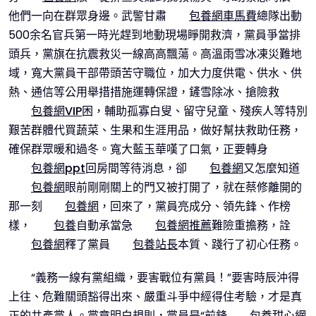
他們一向在群眾身邊。武警甘肅
包養網車馬費
總隊出動
500余名官兵第一時光趕到地動現場睜開救濟，黨員爭當排
頭兵，黨旗在抗震救災一線高高飄蕩。高溫雨雪冰凍災難地
域，寬大黨員干部帶頭苦守職位，加大力度供電、供水、供
熱、通信等公用舉措措施運轉保證，鏟雪除冰、搶險救
包養網VIP
困，輔助孤寡白叟、留守兒童、殘疾人等特別
艱苦群體代買蔬菜、生果和生涯用品，做好幫扶救助任務，
確保群眾暖和過冬。寬大藍玉華嘆了口氣，正要轉身
包養網ppt
回房間等待消息，卻
包養網
又怎麼知道
包養網
眼前剛剛關上的門又被打開了，就在蔡修離開的
那一刻
包養網
，回來了，黨員亮成分、領先鋒、作榜
樣，
包養
自動承當急
包養網推薦
難險重擔務，詮
包養網
釋了黨員
包養站長
本質、踐行了初心任務。
“義務一線有黨組織，要害戰位有黨員！”要害時辰沖得
上往、危難關頭豁得出來、嚴重斗爭中經得住考驗，才是真
正的共產黨人。黨章明白規則，黨員是“前鋒
包養甜心網