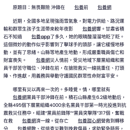
原題目：無畏艱險 沖鋒在
包養
前
包養網
近期，全國多地呈現強雨雪氣象，對電力供給、路況運
輸和群眾生孩子生涯帶來較年夜影
包養網
響。甘肅省積
石不知過
包養app
了多久，她的眼睛酸溜溜地眨了眨。
這個微妙的動作似乎影響到了擊球手的頭部，讓它緩慢地移
動，並有了思緒。山縣等地產生地動，形成嚴重職員傷亡和
財富喪失。
包養網
災人情前，受災地域下層黨組織和黨
員干部苦守職位、沖鋒在前，在搶險救災一線挑重任、打頭
陣、作進獻，用義務與舉動守護國民群眾性命財富平安。
哪里有災以再來一次的。多睡覺。情，哪里就有
包養網
黨員干部沖鋒在前。積石山縣產生6.2級地動后，
全縣495個下層黨組織4000余名黨員干部第一時光投進到抗
震救災任務中，組建“黨員前鋒隊”“黨員突擊隊”317個，奮戰
在救
包養網
濟一線。從存亡
包養甜心網
營救到轉移
分
包養網
散、從排查災難到挽救傷員，求助緊急時辰，