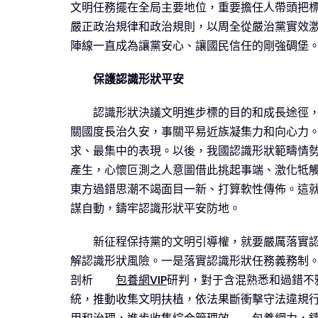
文明任務擺在全局主要地位，重要擔任人帶頭把
嚴正政治規律和政治規則，以周全從嚴治黨實效
陣線一直成為讓黨安心、讓國民信任的剛強碉堡
保護認識形狀平安
認識形狀決議文明進步標的目的和成長途徑
關國度長治久安，事關平易近族凝集力和向心力
求、最集中的表現。以後，我國認識形狀範疇情
產生，心懷叵測之人意圖借此挑起事端、激化牴觸
東方過錯思潮不竭面目一新、打算軟性傳佈。這
謀自動，鑄牢認識形狀平安防地。
新征程保持黨的文明引導權，就要嚴厲落實
解認識形狀風險。一是落實認識形狀任務義務制
剖析
包養網VIP
研判，對于含混熟悉和過錯不
統，推動收集文明扶植，依法果斷衝擊守法違規行動