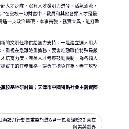
干部人才步隊，沒有人才發明力迸發、活氣涌流，
；“在黨校一切財富中，教員和其他各類人才是最
鑄造一支政治過硬、本事高強、務實立異、能打敗
期新的文明任務供給無力支持。一是建立選人用人
本，重視在急難險重擔務、要害吃勁職位特殊是嚴
人才培育力度，完美人才考察鼓勵機制，為各類人
真抓實干的任務風格，讓勇于擔負作為、善于攻堅
委黨校基地研討員；天津市中國特點社會主義實際
紅海護飛行動是重整旗鼓&#一包養經驗32;意在
與美英劃界