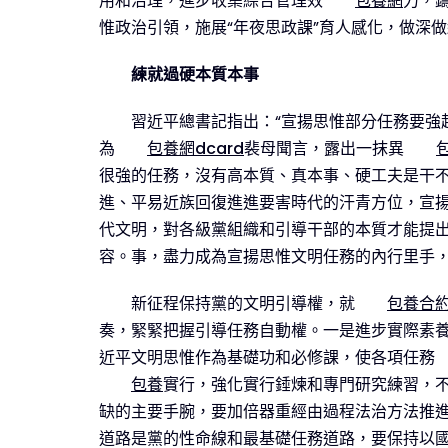
用和治理，進步收集綜合管理效
包養網
力，
惟政治引領，施展“年夜思政課”育人感化，做深
練就過硬本質本事
習近平總書記指出：“宣揚思惟部分任務要
為
包養網dcard
裴母聞言，露出一抹異
很強的任務，沒有高本質、真本事、硬工夫是干
進、平易近族回復進進要害時代的汗青方位，宣
代文明，對各級黨組織和引導干部的本質才能提出
容。事，盡力成為宣揚思惟文明任務的內行里手
新征程保持黨的文明引導權，就
包養合
奏，緊緊把握引導任務自動權。一是進步實際素
近平文明思惟作為基礎功和必修課，使各項任務
包養
實行，強化實行錘煉和專門研究練習，
缺的主要手腕，要加倍器重經由過程法治方法推
道路是黨的性命線和最基礎任務道路，要保持以