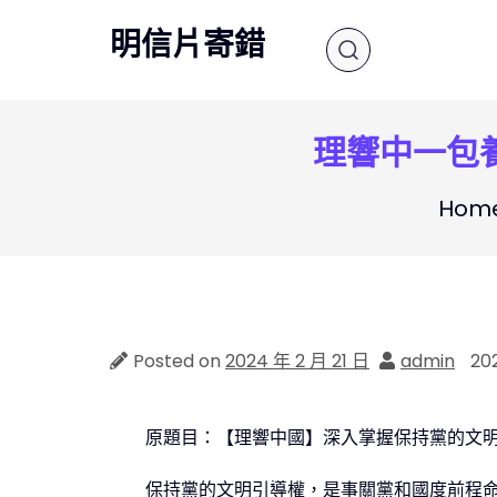
Skip
明信片寄錯
to
content
理響中一包
Hom
Posted on
2024 年 2 月 21 日
admin
20
原題目：【理響中國】深入掌握保持黨的文
保持黨的文明引導權，是事關黨和國度前程