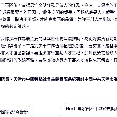
質干軍隊伍。宣揚思惟文明任務是做人的任務，沒有一支優良的
作成長最要害的原因”；“收集空間的競爭，回根結底是人才競爭”
包養網
，取決于干部人才的高東西的品質。建強干部人才步隊，
導權的必定請求。
才步隊扶植作為最主要的基本性任務連續推動，為更好擔負新時
各級引導班子。二是完美干軍隊伍扶植體系計劃。要夯實下層基
落實人才強國計謀。要組織實行重點人才工程，加年夜急需緊缺
和踐行對的政績不雅。要教導領導寬大干部人才發揚求真務虛、
副院長、天津市中國特點社會主義實際系統研討中間中共天津市
Next:
專家剖析丨歐盟啟動
“國字號”聲譽榜