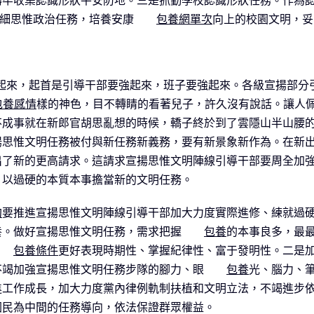
鑄牢收集認識形狀平安防地。三是抓勤學校認識形狀任務。作為
做細思惟政治任務，培養安康
包養網單次
向上的校園文明，妥
強起來，起首是引導干部要強起來，班子要強起來。各級宣揚部分
包養感情
樣的神色，目不轉睛的看著兒子，許久沒有說話。讓人佩
不成事就在新郎官胡思亂想的時候，轎子終於到了雲隱山半山腰
揚思惟文明任務被付與新任務新義務，要有新景象新作為。在新
了新的更高請求。這請求宣揚思惟文明陣線引導干部要周全加強
，以過硬的本質本事擔當新的文明任務。
約
要推進宣揚思惟文明陣線引導干部加大力度實際進修、練就過
養。做好宣揚思惟文明任務，需求把握
包養
的本事良多，最
包養條件
更好表現時期性、掌握紀律性、富于發明性。二是加
不竭加強宣揚思惟文明任務步隊的腳力、眼
包養
光、腦力、
進工作成長，加大力度黨內律例軌制扶植和文明立法，不竭進步
國民為中間的任務導向，依法保證群眾權益。