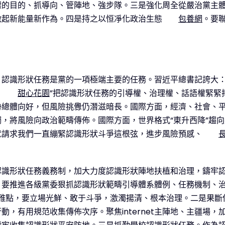
標的目的、抓導向、管陣地、強步隊。三是強化周全從嚴治黨主
激起新能量新作為。四是持之以恒凈化政治生態
包養網
。要
。
，認識形狀任務是黨的一項極端主要的任務。習近平總書記誇大：
。
甜心花園
”把認識形狀任務的引導權、治理權、話語權緊緊
勢總體向好，但風險挑釁仍潛滋暗長。國際方面，經濟、社會、
，將風險向政治範疇傳佈。國際方面，世界格式“東升西降”趨向
就請求我們一直繃緊認識形狀斗爭這根弦，進步風險預感、
認識形狀任務義務制，加大力度認識形狀陣地扶植和治理，鑄牢
。要推進各級黨委狠抓認識形狀範疇引導體系體例、任務機制、
雅點，要立場光鮮、敢于斗爭，激濁揚清、根本治理。二是果斷
，有用規范收集傳佈次序。聚焦internet主陣地、主疆場