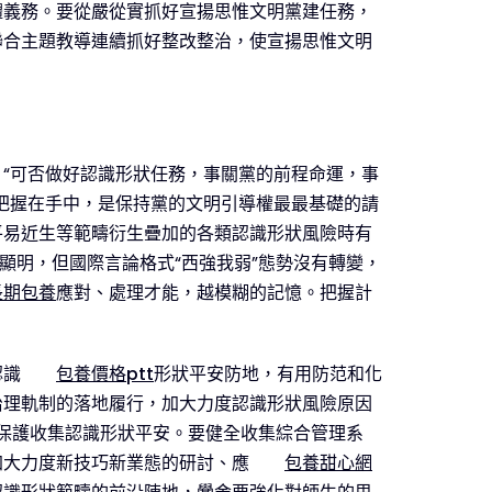
體義務。要從嚴從實抓好宣揚思惟文明黨建任務，
聯合主題教導連續抓好整改整治，使宣揚思惟文明
“可否做好認識形狀任務，事關黨的前程命運，事
把握在手中，是保持黨的文明引導權最最基礎的請
平易近生等範疇衍生疊加的各類認識形狀風險時有
顯明，但國際言論格式“西強我弱”態勢沒有轉變，
長期包養
應對、處理才能，越模糊的記憶。把握計
認識
包養價格ptt
形狀平安防地，有用防范和化
治理軌制的落地履行，加大力度認識形狀風險原因
保護收集認識形狀平安。要健全收集綜合管理系
，加大力度新技巧新業態的研討、應
包養甜心網