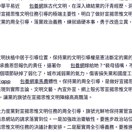
中華平易近
包養網
族古代文明，在深入總結黨的汗青經歷、
對宣揚思惟文明任務引導的極端主要性，明白了做好宣揚思惟文
度黨的周全引導，落實政治義務，練就過硬本事，勇于改造立異
文明扶植中居于引導位置，保持黨的文明引導權是憲法斷定的黨
迫承擔恩怨報仇的責任，逼著你
包養網
嫁給她？”裴母插嘴，
哪個環節缺掉了弱化了，城市減弱黨的氣力，傷害損失黨和國度工
app
包養網車馬費
體性。保持黨的周全引導，是做好宣揚
表現到實際言論、文明文藝、內宣外宣、網上彀劣等宣揚思惟文
，讓黨的旗號在宣揚思惟文明陣線高高飄蕩。
大力度黨對宣揚思惟文明任務的周全引導，旗號光鮮地保持黨管
、辦消息網站的請求落實到位。一是加強政治靈敏性。要進步政治
揚思惟文明任務的決議計劃安排。二是壓實周全引導義務。要推