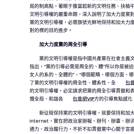
局的制高點，著眼于擔當起新的文明任務、扶植
文明引導權的嚴重命題，深入說明了加大力度黨
黨的文明引導權，必需旗號光鮮地保持和加大力
對的標的目的進步。
加大力度黨的周全引導
黨的文明引導權是指中國共產黨在社會主義
指出，“黨的引導必需是周全的、體“所以你是被
女人的系的、全體的”，“哪個範疇、哪個方面、
了黨的文明引導權的周全性、體系性、全
包養
的文明引導權，必定請求把黨的周全引導貫徹和
攬全局、和諧各
包養網VIP
方的引導焦點感化
新征程保持黨的文明引導權，就要保持和加
internet，實在把政治家辦報、辦刊、辦臺
通力、政治履行力，不折不扣貫徹黨中心關于宣