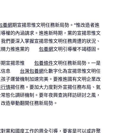
包養網
期宣揚思惟文明任務新局勢。”惟改造者進
引導權的內涵請求。進進新時期，黨的宣揚思惟文
，我們要深入掌握宣揚思惟文明任務周遭的狀況、
異精力推進黨的
包養網
文明引導權不竭穩固。
時期宣揚思惟
包養條件
文明任務新局勢。一是
以信息
台灣包養網
化數字化為宣揚思惟文明任
生孩子運營機制加速完美。要推進國有文明企業改
養行情
揚任務。要加大力度對外宣揚任務布局、氣
全常態化調研機制。要年夜興查詢拜訪研討之風，
、改造舉動翻開任務新局勢。
成對黨和國度工作的周全引導，要害是可以或許聚