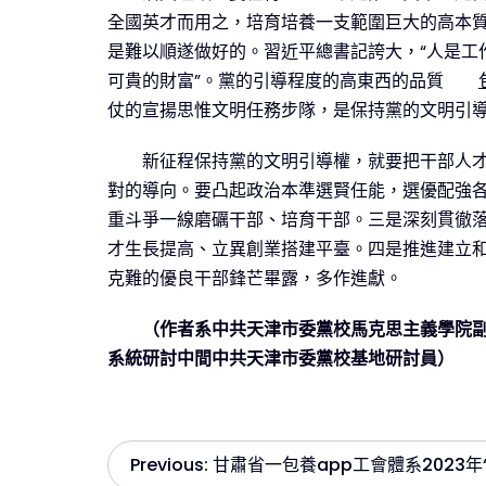
全國英才而用之，培育培養一支範圍巨大的高本
是難以順遂做好的。習近平總書記誇大，“人是工
可貴的財富”。黨的引導程度的高東西的品質
仗的宣揚思惟文明任務步隊，是保持黨的文明引
新征程保持黨的文明引導權，就要把干部人
對的導向。要凸起政治本準選賢任能，選優配強
重斗爭一線磨礪干部、培育干部。三是深刻貫徹
才生長提高、立異創業搭建平臺。四是推進建立
克難的優良干部鋒芒畢露，多作進獻。
（作者系中共天津市委黨校馬克思主義學院
系統研討中間中共天津市委黨校基地研討員）
文
Previous:
甘肅省一包養app工會體系2023年