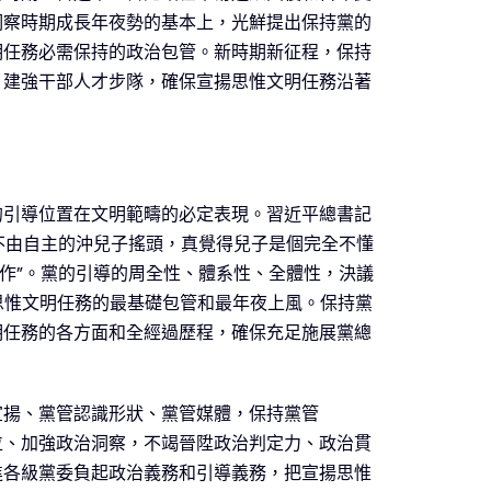
洞察時期成長年夜勢的基本上，光鮮提出保持黨的
明任務必需保持的政治包管。新時期新征程，保持
，建強干部人才步隊，確保宣揚思惟文明任務沿著
的引導位置在文明範疇的必定表現。習近平總書記
不由自主的沖兒子搖頭，真覺得兒子是個完全不懂
作”。黨的引導的周全性、體系性、全體性，決議
思惟文明任務的最基礎包管和最年夜上風。保持黨
明任務的各方面和全經過歷程，確保充足施展黨總
宣揚、黨管認識形狀、黨管媒體，保持黨管
站位、加強政治洞察，不竭晉陞政治判定力、政治貫
進各級黨委負起政治義務和引導義務，把宣揚思惟