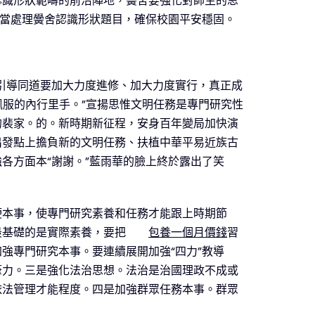
認識形狀範疇的前沿陣地，黌舍要強化對師生的思
當處理黌舍認識形狀題目，確保校園平安穩固。
引導同道要加大力度進修、加大力度實行，真正成
服的內行里手。”宣揚思惟文明任務是專門研究性
的裴家。的。新時期新征程，安身百年變局加快演
出發點上擔負新的文明任務、扶植中華平易近族古
各方面本“謝謝。”藍雨華的臉上終於露出了笑
硬本事，使專門研究素養和任務才能跟上時期節
最基礎的是實際素養，要把
包養一個月價錢
習
強專門研究本事。要連續展開加強“四力”教導
筆力。三是強化法治思想。法治是治國理政不成或
依法管理才能程度。四是加強群眾任務本事。群眾