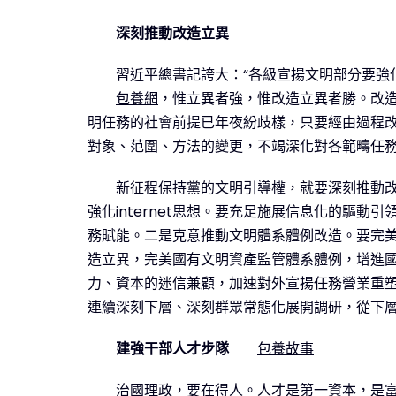
深刻推動改造立異
習近平總書記誇大：“各級宣揚文明部分要強
包養網
，惟立異者強，惟改造立異者勝。改
明任務的社會前提已年夜紛歧樣，只要經由過程
對象、范圍、方法的變更，不竭深化對各範疇任
新征程保持黨的文明引導權，就要深刻推動
強化internet思想。要充足施展信息化的驅
務賦能。二是克意推動文明體系體例改造。要完
造立異，完美國有文明資產監管體系體例，增進
力、資本的迷信兼顧，加速對外宣揚任務營業重
連續深刻下層、深刻群眾常態化展開調研，從下
建強干部人才步隊
包養故事
治國理政，要在得人。人才是第一資本，是