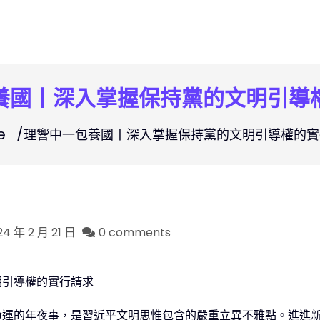
養國丨深入掌握保持黨的文明引導
e
理響中一包養國丨深入掌握保持黨的文明引導權的實
24 年 2 月 21 日
0 comments
明引導權的實行請求
命運的年夜事，是習近平文明思惟包含的嚴重立異不雅點。進進