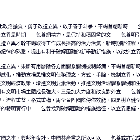
化政治擔負，勇于改造立異，敢于善于斗爭，不竭首創新時
造立異是時期
包養網
精力，是保持和穩固黨的文
包養
明
改造立異才幹不竭取得工作成長提高的活力活氣。新時期新征程
務紀律的熟悉，提出有利于破解困難的新舉動新措施，以改造立
改造立異，果斷有用廢除各方面體系體例機制弊病，不竭首創新
動引領感化，推動宣揚思惟文明任務理念、方式、手腕、機制立異，
美文明經濟政策，增進文明要素活動，推進文明治理體系體例和
國有文明市場主體成長強大。三是加大力度和改良對外宣
包
塑、流程重整、格式重構，周全晉陞國際傳佈效能。四是樹立健
層的發明實行中
包養
找到破解困難的措施途徑，以立異思緒
富國之本、興邦年夜計。中國共產黨之所以可以
包養
或許完