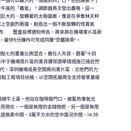
後一個可以輸入的「情緒燃料」口。他迅速撕下了
金牛座的「霸氣」！調節器再次發出轟鳴，這一
個巨大的、旋轉著的太極圖案，像是在爭奪林天秤
館上空劇烈衝撞，創造出一個不斷旋轉的怪異氣
布
聚會
投標通知佈告，將來將在機場東片區新
，最快5分鐘內可完成同層“空鐵換乘”。
點七的重量比例混合。擔任人先容，跟著“十四
的集中于機場南片區的客貨運保證舉措措施已接近然
時代，深圳機場成長空間將向東片區、北他們的力
等重點工程項目扶植，以空間拓展周全支持營業量級
座霸總牛土豪。他站在咖啡館門口，被藍色傻氣光
0萬平而現在，一個是無限的金錢物慾，另一個是無限
換乘中間、3萬平方米的空中路況中間、14.35
。