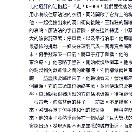
比他還胖的缸抱起。「走！K-999！我們要從
用小嘴咬住廖沾沾的衣領，同時開啟了它背上的枸
他，一起從撞出來的洞口衝向後院。王醋狂的醋
的哀鳴。廖沾沾的宇宙冒險，就在這片蒜泥、中
大的陰影籠罩著：停車費，以及平行泊車。他那
最恐怖的挑戰，一條夾在理髮店與一間專賣金屬
末。何手殘深吸一口氣。將車子打了倒檔。他的
棄治療。」他忽略了警告，開始緩慢地倒車。他
的銅製獨角獸雕像之間的距離時，它們卻像兩片
臟
訪談
快要跳出來了。他轉頭看去，發現那
個異類，它的三號車位始終空著，並且傳說只要
盤，車頭朝著銅獨角獸的方向猛地偏轉。後視鏡
一根古老、佈滿苔蘚的柱子
訪談
。不是撞擊
來，瞬間吞噬了何手殘和他的掀背車
時租空
來，他的車子竟然垂直停在一個貼滿了巨大獎狀
窗探出頭，發現周圍不再是熟悉的城市街道，而