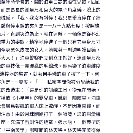
他童年時學會的、關於泊車口訣的魔性兒歌。四面
，而是長長的測量尺和巨大的電子角度儀，臉上的
機械感。「我、我沒有斜停！我只是垂直停在了牆
車體與停車線的夾角是——八十九點七度！按照維
錄片，直到哭泣為止。就在這時，一輛像是從科幻
視重力的姿態，精準地停進了一個只有它車身尺寸
個全身黑色皮衣的女人，她戴著一副透明護目鏡，
影大人！」泊車警察們立刻立正站好，連測量尺都
你的車技像一團混亂的毛線球。你污染了泊車維度
是遙控器的裝置，對著何手殘的車子按了一下。何
角是——零度。「
私密空間
你被分配給我的
車的改造車：「這是你的訓練工具，從現在開始，
在播放《小星星》的嬰兒車，感到一陣眩暈。泊車
聚會
層舊報紙的單人床上驚醒，不是因為鬧鐘，而
請注意！由於月球剛剛打了一個噴嚏，您的戀愛機
子座，充滿了戲劇性的絕望。張水瓶，一個典型的
家「平衡美學」咖啡館的林天秤。林天秤完美得像