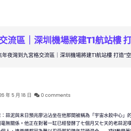
交流區｜深圳機場將建T1航站樓 打
焦年夜灣到九宮格交流區｜深圳機場將建T1航站樓 打造“
26 年 5 月 18 日
0 comments
章：蒜泥與末日預兆廖沾沾坐在他那間被稱為「宇宙水餃中心」
詞毫無關係。他正在對著一缸已經發酵了七個月又七天的老蒜泥