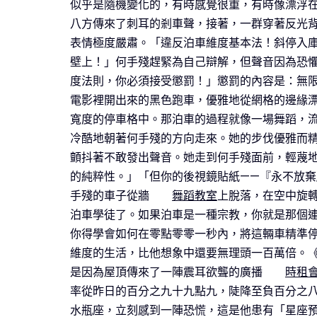
似乎是隨機變化的，有時感覺很重，有時像漂浮
八方傳來了刺耳的剎車聲，接著，一群穿著反光
表情極度嚴肅。「違反泊車維度基本法！斜停入
壁上！」何手殘趕緊為自己辯解，但聲音因為恐
度法則，你必須接受懲罰！」懲罰的內容是：無限
電影裡開出來的黑色跑車，優雅地從網格的邊緣
寬度的停車格中。那泊車的過程就像一場舞蹈，流
冷酷地朝著何手殘的方向走來。她的步伐優雅而
顫抖著不敢發出聲音。她走到何手殘面前，輕蔑
的純粹性。」「但你的後視鏡貼紙——『永不放
手殘的車子從牆
舞蹈教室
上脫落，在空中旋
泊車學徒了。如果泊車是一種宗教，你就是那個
你得學會如何在零點零零一秒內，將這輛車精準
維度的生活，比他想象中還要無理頭一百萬倍。
是因為屋頂傳來了一陣震耳欲聾的廣播
時租
率從昨日的百分之九十九點九，陡降至負百分之
水瓶座，立刻感到一陣恐慌，這是他患有「星座