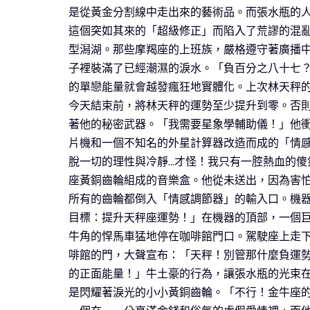
是從黃金分割線中走出來的藝術品。而張水瓶的
這個突如其來的「超級修正」而陷入了荒謬的混
型潟湖。那些摩羯座的上班族，嚴格遵守著廣播
子裡裝滿了已經潮濕的淚水。「負百分之八十七
的單戀能量就會越發瘋狂地實體化。上次林天秤
今天結束前，將林天秤的運勢至少提升到零。否
著他的秘密武器。「我需要星象學輔助儀！」他
片機和一個不知名的外星計算器改造而成的「情
脫一切的理性與冷靜…才怪！我只有一腔熱血的
座黃銅齒輪組成的音樂盒。他從未送出，因為害
所有的齒輪都倒入「情感調節器」的輸入口。機
目標：提升天秤座運勢！」在機器的頂部，一個
牛角的悍馬車猛地停在咖啡館門口。駕駛座上走
啡館的門，大聲宣布：「天秤！別管那什麼負運
的正面能量！」牛土豪的行為，讓張水瓶的光束
是閃耀著淚光的小小黃銅齒輪。「不行！金牛座