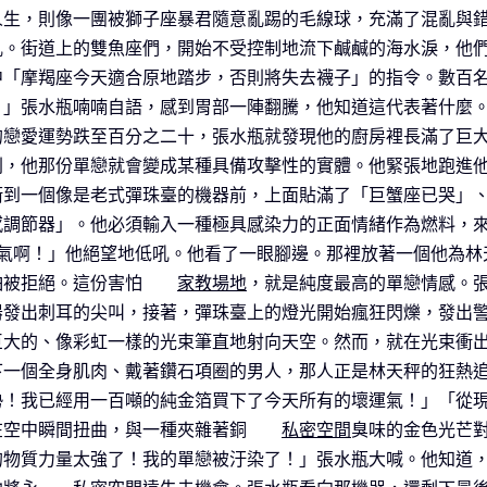
人生，則像一團被獅子座暴君隨意亂踢的毛線球，充滿了混亂與
亂。街道上的雙魚座們，開始不受控制地流下鹹鹹的海水淚，他
中「摩羯座今天適合原地踏步，否則將失去襪子」的指令。數百
？」張水瓶喃喃自語，感到胃部一陣翻騰，他知道這代表著什麼
的戀愛運勢跌至百分之二十，張水瓶就發現他的廚房裡長滿了巨
則，他那份單戀就會變成某種具備攻擊性的實體。他緊張地跑進
衝到一個像是老式彈珠臺的機器前，上面貼滿了「巨蟹座已哭」
感調節器」。他必須輸入一種極具感染力的正面情緒作為燃料，
傻氣啊！」他絕望地低吼。他看了一眼腳邊。那裡放著一個他為林
怕被拒絕。這份害怕
家教場地
，就是純度最高的單戀情感。
器發出刺耳的尖叫，接著，彈珠臺上的燈光開始瘋狂閃爍，發出
巨大的、像彩虹一樣的光束筆直地射向天空。然而，就在光束衝
下一個全身肌肉、戴著鑽石項圈的男人，那人正是林天秤的狂熱
勢！我已經用一百噸的純金箔買下了今天所有的壞運氣！」「從
在空中瞬間扭曲，與一種夾雜著銅
私密空間
臭味的金色光芒
的物質力量太強了！我的單戀被汙染了！」張水瓶大喊。他知道