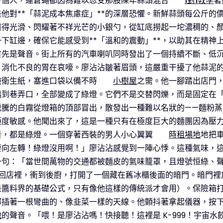
一個人，連蒼蠅都因為難以忍受那股陳年蒜頭混合
1對1教學
著
他對**「蒜泥成本焦慮症」**的深層恐懼。新鮮蒜頭每公斤的
磨得光滑、閃耀著不祥光芒的小銀勺，從缸底撈起一坨濃稠的、
下缸邊，確保它能感受到**「溫和的震動」**，以助其在精神
首先是聲音。街上所有的汽車喇叭同時發出了一個持續不斷、低沉
、消化不良的胃在哀嚎。廖沾沾皺著眉頭，這嚴重干擾了他蒜泥
皺衛生紙，塞進口袋以備不時
小樹屋
之需。他一腳踏出店門
橋到巷弄口，全部變成了綠燈。它們不是交替閃爍，而是固定在
騰騰的白霧從燈箱的頂部冒出，散發出一種難以名狀的——麵粉
極度敏感。他聞出來了，這是一種只有在極度巨大的麵團因為壓
看，都是綠燈。一個穿著西裝的男人小心翼翼
時租場地
地把
要向左轉！綠燈沒用啊！」廖沾沾感覺到一陣心悸。這種氣味，
一句：「當世間萬物的交通都被麵皮的氣味籠罩，且燈號恒綠、
衝回店裡，衝到後廚，打開了一個藏在舊冰櫃後面的暗門。暗門裡
是醬料界的基礎公式，只有像他這樣的傳統派才會用）。保險箱
部插著一根彎曲的、像韭菜一樣的天線。他顫抖著拿起儀器，按
地
的聲音。「喂！是廖沾沾嗎！快接聽！這裡是 K-999！宇宙