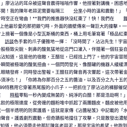
！」廖沾沾的耳朵被這聲音震得嗡嗡作響，他捏著對講機，困惑
不開！我的陳年老蒜泥需要每隔三
分享
小時的溫和震動！」「
*時空正在彎曲！**我們的推進器快沒紅棗了！快！我們在
帶上他最珍愛的那把銀勺時，外面的牆壁傳來一聲巨大的撞擊。
背上揹著一個像是小型瓦斯桶的東西，桶上用毛筆寫著「極品紅
訪談
色手套的爪子優雅地一揮：「沒時間了，沾沾先生！宇
一股極致尖銳、刺鼻的酸氣猛地從店門口灌入，伴隨著一個狂妄
沾沾知道，這是他的宿敵，王醋狂，已經找上門了。他的宇宙冒
一瞬間被極端的酸氣扭曲。一個閃閃發光、像醋罐的機器人緩緩
人眼睛發疼，同時發出警報。王醋狂的聲音再次響起，這次帶著
必須淨化！」「你將為你那百分之五的醬油，以及百分之九十五
999特務用它穿著燕尾服的小爪子，一把抓住了廖沾沾的褲腳催
在
時租
零點一秒內變成無菌的、純淨的白醋！那是浩劫啊！
水餃的極限速度，從旁邊的麵粉堆中抓起了兩團麵皮。麵皮被他
成一個半透明的防禦護盾。這就是家傳《沾醬秘笈》中記載的「
的聲音。護盾劇烈震動，但奇蹟般地擋住了攻擊，只是散發出濃
沾沾知道，他必須帶走他那缸陳年老蒜泥，那是宇宙的希望。他跑