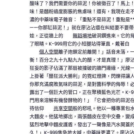
酸味了？我們需要你的蒜泥！你被徵召了！馬上
味！是麵粉過度膨脹的焦慮味！還有，我現在走
濃的中藥味電子雜音：「重點不是蒜泥！重點是*
——你那缸蒜泥！」就在廖沾沾還在糾結要不要
娃，正從牆上的
舞蹈場地
破洞鑽進來。它的
了眼睛。K-999用它的小短腿站得筆直，戴著白
個人空間
離子炮鎖定前離開！」話音未落，
衡！百分之九十九點九九的醋，才是真理！」廖
狂妄的影子佔滿了那扇被撞破的牆門邊緣，光線
上掛著「醋狂派大勝利」的霓虹燈牌，閃爍得讓
你那充滿腐敗氣味的蒜泥，是對醬料學的侮辱！
露出了一個巨大的管口，正在聚積藍色光芒。K-
門用來溶解有機發酵物的！」「它會把你的蒜泥
待信仰
共享空間
般的怒吼。他以一種專業包
大麵皮。他猛地擲出，兩張麵皮在空中交疊，變
猛烈地擊中麵皮護盾，發出了一聲像是汽水開蓋
久！」K-999焦急地大喊，中藥味更濃了。廖