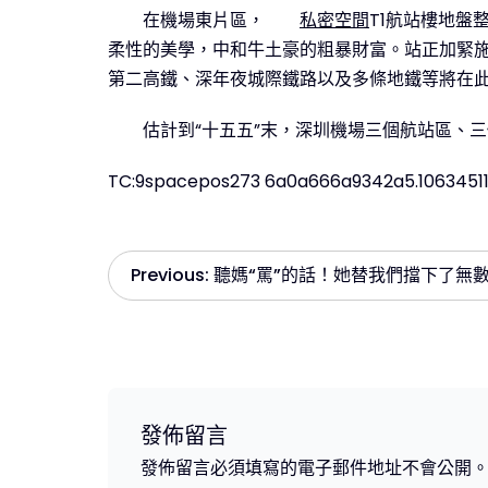
在機場東片區，
私密空間
T1航站樓地
柔性的美學，中和牛土豪的粗暴財富。站正加緊施
第二高鐵、深年夜城際鐵路以及多條地鐵等將在
估計到“十五五”末，深圳機場三個航站區、三
TC:9spacepos273 6a0a666a9342a5.1063451
文
Previous:
聽媽“罵”的話！她替我們擋下了無數
章
導
覽
發佈留言
發佈留言必須填寫的電子郵件地址不會公開