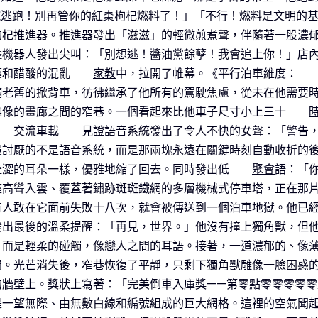
後院逃跑！別再管你的紅棗枸杞燃料了！」「不行！燃料是文明的
杞推進器。推進器發出「滋滋」的輕微煎煮聲，伴隨著一股濃郁的
罐機器人發出尖叫：「別想逃！醬油黨餘孽！我會追上你！」店
藥和醋酸的混亂
家教
中，拉開了帷幕。《平行泊車維度：
輛老舊的掀背車，彷彿繼承了他所有的駕駛焦慮，從未在他需要
雕像的畫廊之間的窄巷。一個看起來比他車子尺寸小上三十
交流
車載
見證
語音系統發出了令人不快的女聲：「警告
最討厭的不是語音系統，而是那兩塊永遠在關鍵時刻自動收折的
羞澀的耳朵一樣，優雅地縮了回去。同時發出低
聚會
語：「
座高聳入雲、覆蓋著鏽跡斑斑鐵網的多層機械式停車塔，正在那
有人敢在它面前失敗十八次，就會被傳送到一個泊車地獄。他已
發出最後的溫柔提醒：「再見，世界。」他沒有撞上獨角獸，但
，而是輕柔的碰觸，像戀人之間的耳語。接著，一道濃郁的、像
間
。光芒消失後，窄巷恢復了平靜，只剩下獨角獸雕像一臉困惑
的牆壁上。獎狀上寫著：「完美倒車入庫獎——第零點零零零零
是一望無際、由無數白線和編號組成的巨大網格。這裡的空氣聞