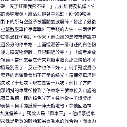
基礎！沒了紅棗我飛不遠！」吉娃娃特務抗議。它
蔘味爆發。廖沾沾抱著蒜泥缸、K-999咬著
內剩下的所有空盤子被醋酸氣波震碎，發出了最後
小班教學
車位爭奪戰》何手殘的人生，被兩個巨
時提供過任何幫助。今天，他面臨的是城市傳說中
時租
公分的停車格，上面還灑著一層可疑的白色粉
，後方障礙物距離：無限趨近於零。」「請考慮放
後視鏡。當他需要它們來判斷車體與那座價值不菲
你還是別看了，反正你也停不好。」何手殘感覺心
片窄巷的盡頭散發出不正常的綠光。這棟停車塔是
經失敗了十七次。現在是第十八次。他打了方向
他那顫抖的車尾卻擦到了停車塔三號車位入口處的
薄荷口香糖一樣的綠色光芒。猛地從柱子爆發出
的表情。何手殘感覺一陣天旋地轉，等他回過神
零九度偏差。」落款人是「倒車王」。他趕緊從車
起來像是新買的輪胎和劣質香水的混合物，而重力