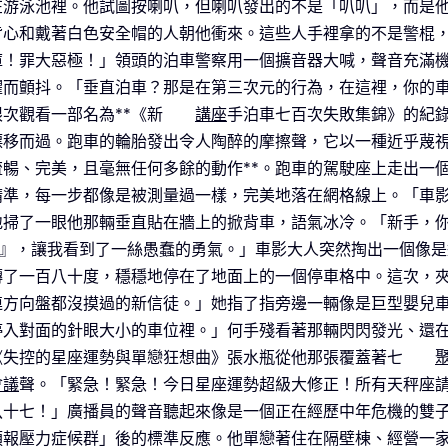
在游泳池裡。他試圖按喇叭，但喇叭發出的不是「叭叭」，而是
背心和戴著白色安全帽的人朝他衝來。這些人手裡拿的不是警棍
庫！罪大惡極！」領頭的泊車警察用一個擴音器大喊，聲音充滿
懼而顫抖。「垂直泊車？那是在第三次元的行為，在這裡，你的
次觀看一部名為**《新
講座
手泊車七百次失敗集錦》的紀
漂移而過。跑車的輪胎發出令人陶醉的摩擦聲，它以一種近乎蔑
暢、完美，且毫無任何多餘的動作**。跑車的駕駛座上走出一
精準，每一步都像是被測量過一樣，完美地落在網格線上。「車
地掃了一眼他那輛垂直貼在牆上的掀背車，語氣冰冷。「新手，
棄』，讓我看到了一絲愚蠢的勇氣。」車影大人突然掏出一個像
轉了一百八十度，穩穩地停在了地面上的一個停車格中。這次，夾
連方向盤都沒摸過的新信徒。」她指了指旁邊一輛像是巨型嬰兒
停入對面的針眼大小的車位裡。」何手殘看著那輛閃閃發光、還
《失控的星座運勢與單戀狂想曲》張水瓶從他那張覆蓋著七
會議
聲。「緊急！緊急！今日星座運勢超級大修正！所有天秤座
八十七！」廣播員的聲音聽起來像是一個正在經歷中年危機的雙
預報壓力症候群」後的標準反應。他單戀著住在隔壁棟、經營一