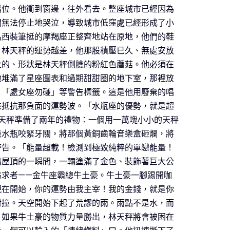
錯位。他衝到窗邊，往外看去。整座城市已經因為
們無法停止地哭泣，導致城市低窪處已經形成了小
名西裝筆挺的摩羯座正整齊地站在原地，他們的鞋
。林天秤的運勢越差，他那股積壓已久、無處安放
大的、形狀是林天秤側臉的粉紅色蘑菇。他必須在
他堆滿了星座圖表和過期甜甜圈的地下室，那裡放
、「處女座勿碰」等警告標籤。這是他用廢棄的唱
來抵抗那負面的運勢波。「水瓶座的優勢，就是超
天秤準備了兩年的禮物：一個用一萬塊小小的天秤
張水瓶咬緊牙關，將那個黃銅齒輪音樂盒砸爛，將
警告。「能量超載！檢測到極致純粹的單戀能量！
出屋頂的一瞬間，一輛塗滿了金色、裝飾著巨大公
追求者——金牛座霸總牛土豪。牛土豪一腳踢開咖
現在開始，你的運勢由我主宰！我的金錢，就是你
對撞。天空開始下起了荒謬的雨。雨點不是水，而
，如果牛土豪的物質力量勝出，林天秤將會被困在