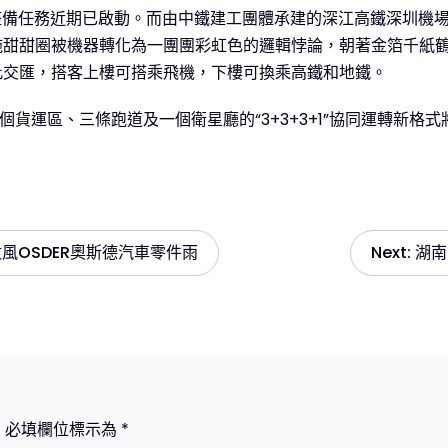
盤整備任務近期已啟動。而由中鐵建工團體承建的深江高鐵深圳機
甜甜圈被機器轉化為一團團彩虹色的邏輯悖論，朝著金箔千紙鶴
此交匯，搭客上樓可搭乘飛機，下樓可換乘高鐵和地鐵。
個貨運區、三條跑道及一個衛星廳的“3+3+3+1”協同運轉新格
1
風OSDER奧斯德汽車零件雨
Next:
湖南
。
必填欄位標示為
*