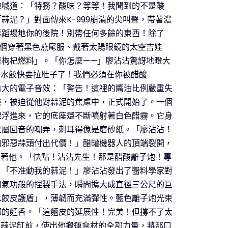
地喊道：「特務？酸味？等等！我聞到的不是酸
蒜泥？」對面傳來K-999崩潰的尖叫聲，帶著濃
舞蹈場地
你的後院！別帶任何多餘的東西！除了
一個穿著黑色燕尾服、戴著太陽眼鏡的太空吉娃
棗枸杞燃料」。「你怎麼——」廖沾沾驚訝地瞪大
宙水餃快要拉肚子了！我們必須在你被醋酸
自大的電子音效：「警告！這裡的醬油比例嚴重失
險，被迫從他對蒜泥的焦慮中，正式開始了。一個
漂浮進來，它的底座還不斷噴射著白色醋霧。它身
金屬回音的嘲弄，刺耳得像是磨砂紙。「廖沾沾！
的邪惡蒜頭付出代價！」醋罐機器人的頂端裂開，
促著他。「快點！沾沾先生！那是醋酸離子炮！專
」「不准動我的蒜泥！」廖沾沾發出了醬料學家對
用氣功般的捏製手法，瞬間擴大成直徑三公尺的巨
水餃皮護盾」，薄韌而充滿彈性。藍色離子炮光束
郁的麵香。「這麵皮的延展性！完美！但撐不了太
到蒜泥缸前，使出他搬運食材的全部力量，將那口