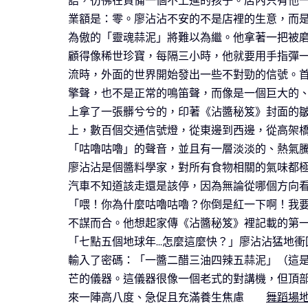
語，彷彿在責備一個不上進的孩子。店內只有他
業額是：零。廖沾沾不安的不是店裡的生意，而是
為傲的「靈魂蒜泥」將難以為繼。他拿著一把被
顧得像稀世珍寶，每隔三小時，他就要用手指彈一
流時，外面的世界開始發出一些不對勁的信號。
擎聲，也不是正常的鳴笛聲，而像是一個巨大的
上拿了一張髒兮兮的，印著《沾醬秘笈》封面的
上，數百個交通信號燈，從東邊到西邊，從高架
「咕嚕咕嚕」的聲音，並且有一層淡淡的、熱氣
廖沾沾是個醬料學家，對所有食物相關的氣味都
汽車不知道該走還是該停，因為無論從哪個方向
「喂！你為什麼咕嚕咕嚕？你倒是紅一下啊！我
不謀而合。他想起家傳《沾醬秘笈》裡記載的第
「七點五個地球年…怎麼這麼快？」廖沾沾猛地
輸入了密碼：「一醬二醋三油四辣五蒜泥」（這
芒的儀器。這儀器很像一個老式的對講機，但頂
來一陣高八度、急促且充滿養生焦慮
舞蹈場