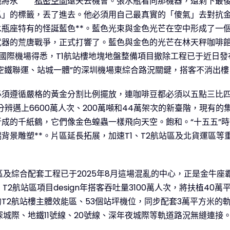
他將永
私密空間
遠失去機會。張水瓶看向那機器，還剩下最
瓜」的標籤，丟了進去。他必須用自己最真實的「傻氣」去對抗
瓶座特有的怪誕藍色**。藍色光束與金色光芒在空中形成了一
武器的荒唐戰爭，正式打響了。藍色與金色的光芒在林天秤咖啡
安國際機場得悉，T1航站樓地塊地盤整備項目撤除工程已于近日發
空鐵聯運、站城一體”的深圳機場東綜合路況關鍵，搭客不消出樓
必須遵循嚴格的黃金分割比例擺放，連咖啡豆都必須以五點三比四
辨邁上6600萬人次、200萬噸和44萬架次的新臺階，現有
成的千紙鶴，它們像金色蝗蟲一樣飛向天空。飽和。“十五五”
背景雕塑**。片區延長拓展，加速T1、T2航站區及北貨運區
區及綜合配套工程已于2025年8月這場混亂的中心，正是金牛
T2航站區項目design年搭客吞吐量3100萬人次，將扶植4
2航站樓主體效能區、53個站坪機位，同步配套3萬平方米的軌道
城際、地鐵11號線、20號線、深年夜城際等軌道路況無縫連接