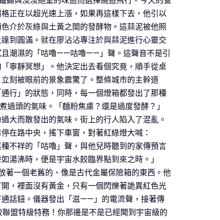
鐵鏽與淡淡絕望的味道而選擇繞道飛行。今天的營
價格正在以超光速上漲，如果再這樣下去，他引以
顏色介於灰綠與土黃之間的發酵物。這蒜泥被他照
上達到圓滿。就在廖沾沾專注於與蒜泥進行心靈交
且潮濕的「咕嚕——咕嚕——」聲。這聲音不是引
的「寧靜冥想」。他決定出去看個究竟，順手從桌
，立刻被眼前的景象震驚了。整條城市的主幹道
「通行」的狀態，同時，每一個燈箱都發出了那種
蒸煮過頭的氣味。「麵粉焦慮？還是過度發酵？」
力過大而散發出的氣味。街上的行人陷入了混亂。
車停在路中央，搖下車窗，對著紅綠燈大喊：
這種不祥的「咕嚕」聲，與他兒時聽到的家傳預言
聲如湯沸時，便是宇宙水餃臨界點到來之時。」
放著一個老舊的、像是古代金屬保險箱的東西。他
打開，裡面沒有黃金，只有一個閃爍著詭異紅色光
下通話鈕。儀器發出「滋——」的電流聲，接著傳
水餃聯盟特級特務！你那邊是不是已經聞到宇宙級的