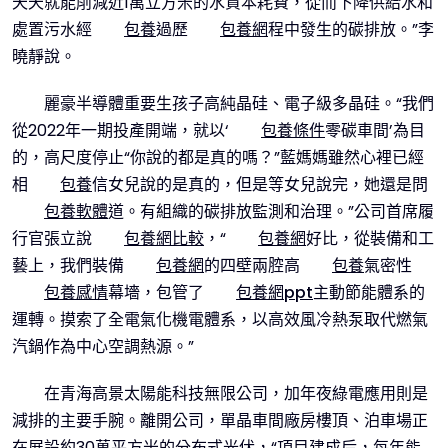
天天就能削減近1萬立方米的水資本耗費，從而下降供給水和
處置污水經
包養
過歷
包養網
程中發生的碳排放。”李
曉靜說。
麗豪半導體重要生孩子高純晶硅、電子級多晶硅。“我們
從2022年一期投產開端，就以‘
包養條件
零碳車間’為目
的，高尺度停止“你說的都是真的嗎？”藍媽媽雖然心裡已經
相
包養
信女兒說的是真的，但是等女兒說完，她還是問
包養軟體
道。有組織的碳排放監測和治理。”公司首席履
行官張立說
包養網比較
，“
包養網
好比，從裝備和工
藝上，我們裝備
包養網
的四壁兩腔高
包養
氣密性
包養感情
幕墻，包管了
包養網ppt
主動節能體系的
運轉。摸索了全電氣化機電體系，以高效風冷熱泵取代燃氣
汽鍋作為中心空調熱源。”
在青海高景太陽能科技無限公司，加年夜綠電應用則是
減排的主要手腕。離開公司，單晶車間廠房樓頂、泊車場正
在展設約30萬平方米的分布式光伏，“項目建成后，每年能