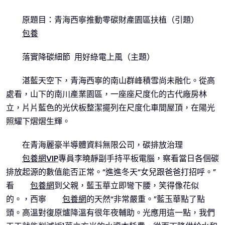
原題目：青海西寧推動零碳財產園區扶植（引題）
包養
落實降碳細節 用好綠電上風（主題）
湛藍天空下，青海西寧的南山群峰積雪尚未融化。從高
處看，山下的南川產業園區，一座座尺度化的古代廠房林
立，片片藍色的光伏板整潔擺列在尺度化車間屋頂，在陽光
照耀下熠熠生輝。
在青海麗豪半導體資料無限公司，碳排放治理
包養網VIP
專員李曉靜副手持平板電腦，察看當日各個碳
排放起源的數值能否正常。“進進冬天“女兒跟爸爸打招呼。”
看
包養網
到父親，藍玉華立即彎下腰，笑得像花似
的。，西寧
包養網
的天然“非常嚴重。”藍玉華點了點
頭。高溫對復原爐降溫有很年夜輔助。光應用這一點，我們