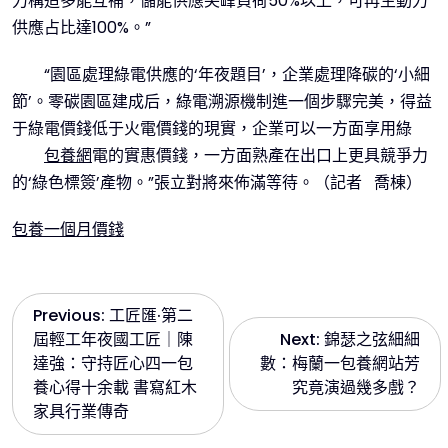
力構造多能互補，儲能供應尖峰負荷50%以上，可再生動力
供應占比達100%。”
“園區處理綠電供應的‘年夜題目’，企業處理降碳的‘小細
節’。零碳園區建成后，綠電溯源機制進一個步驟完美，得益
于綠電價錢低于火電價錢的現實，企業可以一方面享用綠
包養網
電的實惠價錢，一方面熟產在出口上更具競爭力
的‘綠色標簽’產物。”張立對將來佈滿等待。（記者 喬棟）
包養一個月價錢
文
Previous:
工匠匯·第二
屆輕工年夜國工匠｜陳
Next:
錦瑟之弦細細
章
達強：守持匠心四一包
數：梅蘭一包養網站芳
養心得十余載 書寫紅木
究竟演過幾多戲？
導
家具行業傳奇