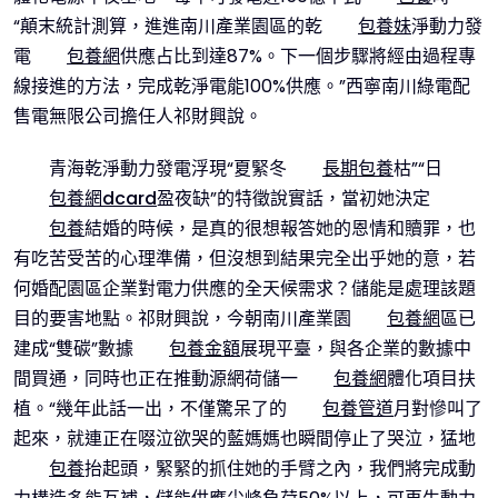
“顛末統計測算，進進南川產業園區的乾
包養妹
淨動力發
電
包養網
供應占比到達87%。下一個步驟將經由過程專
線接進的方法，完成乾淨電能100%供應。”西寧南川綠電配
售電無限公司擔任人祁財興說。
青海乾淨動力發電浮現“夏緊冬
長期包養
枯”“日
包養網dcard
盈夜缺”的特徵說實話，當初她決定
包養
結婚的時候，是真的很想報答她的恩情和贖罪，也
有吃苦受苦的心理準備，但沒想到結果完全出乎她的意，若
何婚配園區企業對電力供應的全天候需求？儲能是處理該題
目的要害地點。祁財興說，今朝南川產業園
包養網
區已
建成“雙碳”數據
包養金額
展現平臺，與各企業的數據中
間買通，同時也正在推動源網荷儲一
包養網
體化項目扶
植。“幾年此話一出，不僅驚呆了的
包養管道
月對慘叫了
起來，就連正在啜泣欲哭的藍媽媽也瞬間停止了哭泣，猛地
包養
抬起頭，緊緊的抓住她的手臂之內，我們將完成動