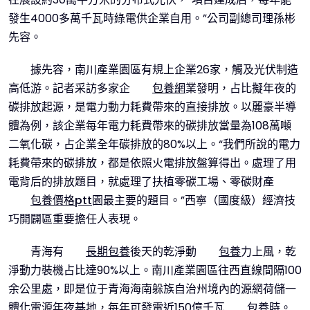
發生4000多萬千瓦時綠電供企業自用。”公司副總司理孫彬
先容。
據先容，南川產業園區有規上企業26家，觸及光伏制造
高低游。記者采訪多家企
包養網
業發明，占比擬年夜的
碳排放起源，是電力動力耗費帶來的直接排放。以麗豪半導
體為例，該企業每年電力耗費帶來的碳排放當量為108萬噸
二氧化碳，占企業全年碳排放的80%以上。“我們所說的電力
耗費帶來的碳排放，都是依照火電排放盤算得出。處理了用
電背后的排放題目，就處理了扶植零碳工場、零碳財產
包養價格ptt
園最主要的題目。”西寧（國度級）經濟技
巧開闢區重要擔任人表現。
青海有
長期包養
後天的乾淨動
包養
力上風，乾
淨動力裝機占比達90%以上。南川產業園區往西直線間隔100
余公里處，即是位于青海海南躲族自治州境內的源網荷儲一
體化電源年夜基地，每年可發電近150億千瓦
包養
時。