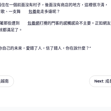
媽媽住在一個前面沒有村子，後面沒有商店的地方，這裡很冷清，
首歌、一支舞
包養
能走多遠呢？
味著那些遭到
包養網
打攪的門客的感觸感染不主要。正如網友所
就都滿足了。
你自己的未來，愛錯了人，信了錯人，你在說什麼？”
進越南
Next:
成