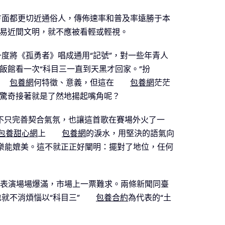
方面都更切近通俗人，傳佈速率和普及率遠勝于本
平易近間文明，就不應被看輕或輕視。
度將《孤勇者》唱成通用“記號”，對一些年青人
飯館看一次“科目三一直到天黑才回家。”扮
包養網
何特徵、意義，但這在
包養網
茫茫
是先驚奇接著就是了然地揚起嘴角呢？
不只完善契合氣氛，也讓這首歌在賽場外火了一
包養甜心網
上
包養網
的淚水，用堅決的語氣向
音樂能媲美。這不就正正好闡明：擺對了地位，任何
表演場場爆滿，市場上一票難求。兩條新聞同臺
就不消煩惱以“科目三”
包養合約
為代表的“土