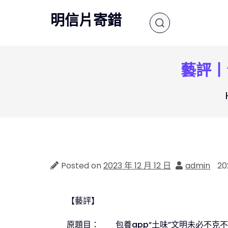
Skip
明信片寄錯
to
content
藝評丨
Posted on
2023 年 12 月 12 日
admin
20
【藝評】
原題目：
包養app
“土味”文明未必不克