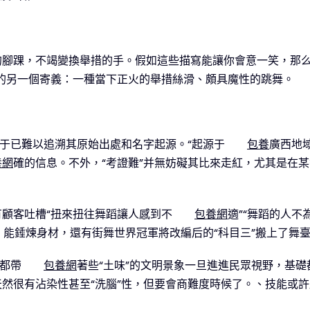
腳踝，不竭變換舉措的手。假如這些描寫能讓你會意一笑，那么你
外的另一個寄義：一種當下正火的舉措絲滑、頗具魔性的跳舞。
致于已難以追溯其原始出處和名字起源。“起源于
包養
廣西地
養網
確的信息。不外，“考證難”并無妨礙其比來走紅，尤其是在某餐
有顧客吐槽“扭來扭往舞蹈讓人感到不
包養網
適”“舞蹈的人不
、能錘煉身材，還有街舞世界冠軍將改編后的“科目三”搬上了舞
大都帶
包養網
著些“土味”的文明景象一旦進進民眾視野，基礎
然很有沾染性甚至“洗腦”性，但要會商難度時候了。、技能或