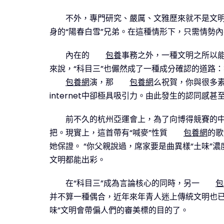
不外，專門研究、嚴厲、文雅歷來就不是文
身的“陽春白雪”兄弟。在這種情形下，只需情勢
內在的
包養
事務之外，一種文明之所以能
來說，“科目三”也儼然成了一種成分確認的道路
包養網
演，那
包養網
么祝賀，你與很多
internet中卻極具吸引力。由此發生的認同
前不久的杭州亞運會上，為了向博得競賽的中
把。現實上，這首帶有“喊麥”性質
包養網
的歌
她保證。 “你父親說過，席家要是曲異樣“土味
文明都能出彩。
在“科目三”成為言論核心的同時，另一
包
并不算一種偶合，近年來年青人迷上傳統文明也已
味”文明會帶偏人們的審美標的目的了。