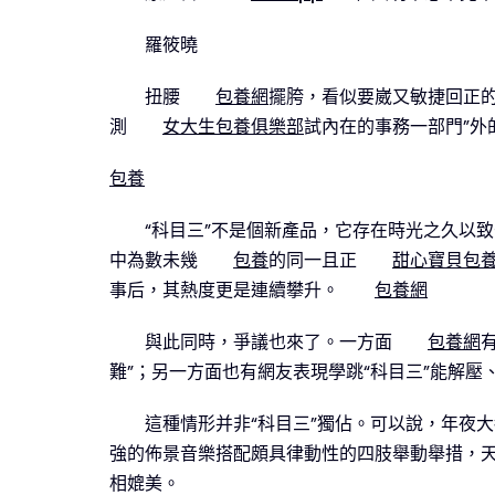
羅筱曉
扭腰
包養網
擺胯，看似要崴又敏捷回正的
測
女大生包養俱樂部
試內在的事務一部門”
包養
“科目三”不是個新產品，它存在時光之久以
中為數未幾
包養
的同一且正
甜心寶貝包
事后，其熱度更是連續攀升。
包養網
與此同時，爭議也來了。一方面
包養網
難”；另一方面也有網友表現學跳“科目三”能解壓
這種情形并非“科目三”獨佔。可以說，年夜
強的佈景音樂搭配頗具律動性的四肢舉動舉措，天
相媲美。