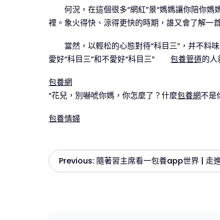
何況，在這個很多“網紅”景“媽媽讓你陪你
裡。象火得快、涼得更快的時期，誰又會了解一
當然，以輕松的心態對待“科目三”，并不料
愛好“科目三”和不愛好“科目三”
包養管道
的人
包養網
“花兒，別嚇唬你媽，你怎麼了？什麼
包養網
不是
包養情婦
文
Previous:
隨著習主席看一包養app世界 | 走
章
導