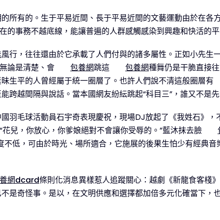
明的所有的。生于平易近間、長于平易近間的文藝運動由於在各
內在的事務不越底線，能讓普遍的人群感觸感染到興趣和快活的
風行，往往還由於它承載了人們付與的諸多屬性。正如小先生一
：無論是清楚、會
包養網
跳這
包養網
種舞仍是干脆直接往
素昧生平的人曾經屬于統一圈層了。也許人們說不清這般圈層有
感甚至能跨越間隔與說話。當本國網友紛紜跳起“科目三”，誰又不
國羽毛球活動員石宇奇表現慶祝，現場DJ放起了《我姓石》，
“花兒，你放心，你爹娘絕對不會讓你受辱的。”藍沐抹去臉
”濃度不低，可由於時光、場所適合，它施展的後果生怕少有經典
養網dcard
條則化消息異樣惹人追蹤關心：越劇《新龍食客棧》
不是奇怪事。是以，在文明供應和選擇都加倍多元化確當下，也