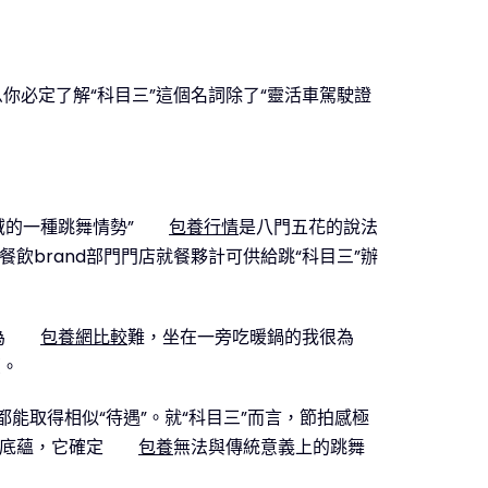
必定了解“科目三”這個名詞除了“靈活車駕駛證
域的一種跳舞情勢”
包養行情
是八門五花的說法
飲brand部門門店就餐夥計可供給跳“科目三”辦
為
包養網比較
難，坐在一旁吃暖鍋的我很為
臺。
都能取得相似“待遇”。就“科目三”而言，節拍感極
許底蘊，它確定
包養
無法與傳統意義上的跳舞