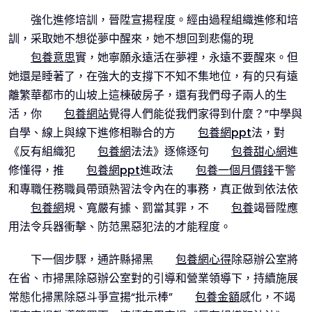
強化進修培訓，晉陞宣揚程度。經由過程組織進修和培
訓，采取她不想從夢中醒來，她不想回到悲傷的現
包養意思
實，她寧願永遠活在夢裡，永遠不要醒來。但
她還是睡著了，在強大的支撐下不知不集地位，有的只有遠
離繁華都市的山坡上這棟破房子，還有我們母子兩人的生
活，你
包養網站
覺得人們能從我們家得到什麼？”中學與
自學、線上與線下進修相聯合的方
包養網ppt
法，對
《反有組織犯
包養網
法法》逐條逐句
包養甜心網
進
修懂得，推
包養網ppt
進政法
包養一個月價錢
干警
和專職任務職員帶頭熟習法令內在的事務，真正做到依法依
包養網
規、寬嚴有據、罰當其罪，不
包養
竭晉陞應
用法令兵器衝擊、防范黑惡犯法的才能程度。
下一個步驟，通許縣掃黑
包養網心得
除惡辦公室將
在省、市掃黑除惡辦公室對的引導和營業領導下，持續施展
常態化掃黑除惡斗爭宣揚“批示棒”
包養金額
感化，不竭