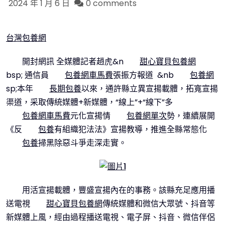
2024 年 1 月 6 日
0 comments
台灣包養網
開封網訊 全媒體記者趙虎&n
甜心寶貝包養網
bsp; 通信員
包養網車馬費
張振方報道 &nb
包養網
sp;本年
長期包養
以來，通許縣立異宣揚載體，拓寬宣揚
渠道，采取傳統媒體+新媒體，“線上”+“線下”多
包養網車馬費
元化宣揚情
包養網單次
勢，連續展開
《反
包養
有組織犯法法》宣揚教導，推進全縣常態化
包養
掃黑除惡斗爭走深走實。
用活宣揚載體，豐盛宣揚內在的事務。該縣充足應用播
送電視
甜心寶貝包養網
傳統媒體和微信大眾號、抖音等
新媒體上風，經由過程播送電視、電子屏、抖音、微信伴侶