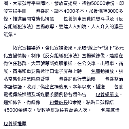
圈、大眾號等平臺陣地，發放宣揚頁、禮物50000余份，印
發宣揚手冊
包養網
、讀本4000多本，吊掛條幅3000多
條，推進展開常態化掃黑
包養網車馬費
除惡斗爭及《反
有組織犯法法》宣揚教導，營建人人知曉、人人介入的濃重
氣氛。
拓寬宣揚渠道，強化宣揚後果。采取“線上”+“線下”多元
化宣揚情勢，制作《反有組織犯法法》宣揚微錄像，連續在
微信任務群、大眾號等新媒體推送，在公交車、出租車、商
展、商場和重要街途徑口電子屏幕上轉
包養
動播放，張
貼常態化掃黑除惡暨重
包養網
點行業範疇
包養
整治
本語標語，收到了傑出宣揚後果。本年以來，播送
包養
電視傳統媒體及新媒體系體例發各類佈告
包養網單次
、
通知佈告、微錄像
包養站長
10余期，粘貼口號標語
45000余條次，受教導群眾達數萬余人次。
包養感情
包養網推薦