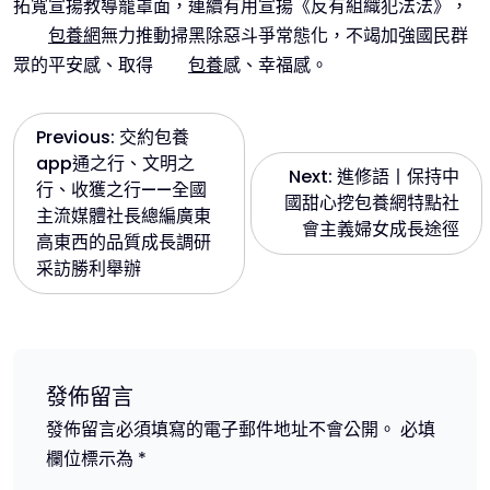
拓寬宣揚教導籠罩面，連續有用宣揚《反有組織犯法法》，
包養網
無力推動掃黑除惡斗爭常態化，不竭加強國民群
眾的平安感、取得
包養
感、幸福感。
文
Previous:
交約包養
app通之行、文明之
Next:
進修語丨保持中
章
行、收獲之行——全國
國甜心挖包養網特點社
主流媒體社長總編廣東
會主義婦女成長途徑
導
高東西的品質成長調研
采訪勝利舉辦
覽
發佈留言
發佈留言必須填寫的電子郵件地址不會公開。
必填
欄位標示為
*