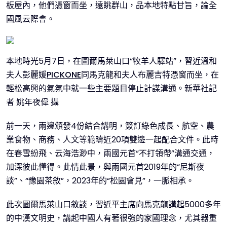
板屋內，他們憑窗而坐，遠眺群山，品本地特點甘旨，論全
國風云際會。
本地時光5月7日，在圖爾馬萊山口“牧羊人驛站”，習近溫和
夫人彭麗媛
PICKONE
同馬克龍和夫人布麗吉特憑窗而坐，在
輕松高興的氣氛中就一些主要題目停止計謀溝通。新華社記
者 姚年夜偉 攝
前一天，兩邊頒發4份結合講明，簽訂綠色成長、航空、農
業食物、商務、人文等範疇近20項雙邊一起配合文件。此時
在春雪紛飛、云海浩渺中，兩國元首“不打領帶”溝通交通，
加深彼此懂得。此情此景，與兩國元首2019年的“尼斯夜
談”、“豫園茶敘”，2023年的“松園會見”，一脈相承。
此次圖爾馬萊山口敘談，習近平主席向馬克龍講起5000多年
的中漢文明史，講起中國人有著很強的家國理念，尤其器重