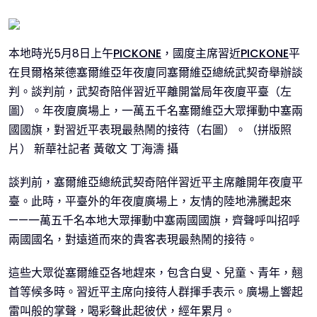
本地時光5月8日上午
PICKONE
，國度主席習近
PICKONE
平
在貝爾格萊德塞爾維亞年夜廈同塞爾維亞總統武契奇舉辦談
判。談判前，武契奇陪伴習近平離開當局年夜廈平臺（左
圖）。年夜廈廣場上，一萬五千名塞爾維亞大眾揮動中塞兩
國國旗，對習近平表現最熱鬧的接待（右圖）。（拼版照
片） 新華社記者 黃敬文 丁海濤 攝
談判前，塞爾維亞總統武契奇陪伴習近平主席離開年夜廈平
臺。此時，平臺外的年夜廈廣場上，友情的陸地沸騰起來
——一萬五千名本地大眾揮動中塞兩國國旗，齊聲呼叫招呼
兩國國名，對遠道而來的貴客表現最熱鬧的接待。
這些大眾從塞爾維亞各地趕來，包含白叟、兒童、青年，翹
首等候多時。習近平主席向接待人群揮手表示。廣場上響起
雷叫般的掌聲，喝彩聲此起彼伏，經年累月。