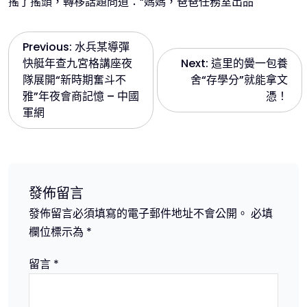
搖了搖頭，轉移話題問道：“媽媽，爸爸任務室出品
文
Previous:
水兵某導彈
快艇年查九宮格講座夜
Next:
這里的黌一包養
章
隊展開“新時期奮斗不
舍“存學分”就能拿文
雅”年夜會商記憶 – 中國
憑！
導
軍網
覽
發佈留言
發佈留言必須填寫的電子郵件地址不會公開。
必填
欄位標示為
*
留言
*