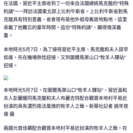
在法國，習近平主席收到了一份來自法國總統馬克龍的“特殊
約請”——拜訪法國東北部上比利牛斯省。上比利牛斯省對馬
克龍具有特別意義，省會塔布是他外祖母舊居地點地，這里
承載了他難忘的童年時間。這份“特殊約請”，顯得情深義
重。
本地時光5月7日，為了接待習近平主席，馬克龍和夫人提早
抵達，先在機場熱忱迎接，又到圖爾馬萊山口“牧羊人驛站”
迎接。
本地時光5月7日，在圖爾馬萊山口“牧羊人驛站”，習近溫和
夫人彭麗媛同馬克龍和夫人布麗吉特配合觀賞本地村平易近
扮演的具有濃烈南法風情的牧羊人之舞。新華社記者 姚年夜
偉 攝
兩國元首佳耦配合觀賞本地村平易近扮演的牧羊人之舞。在