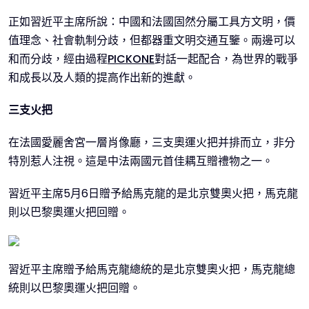
正如習近平主席所說：中國和法國固然分屬工具方文明，價
值理念、社會軌制分歧，但都器重文明交通互鑒。兩邊可以
和而分歧，經由過程
PICKONE
對話一起配合，為世界的戰爭
和成長以及人類的提高作出新的進獻。
三支火把
在法國愛麗舍宮一層肖像廳，三支奧運火把并排而立，非分
特別惹人注視。這是中法兩國元首佳耦互贈禮物之一。
習近平主席5月6日贈予給馬克龍的是北京雙奧火把，馬克龍
則以巴黎奧運火把回贈。
習近平主席贈予給馬克龍總統的是北京雙奧火把，馬克龍總
統則以巴黎奧運火把回贈。