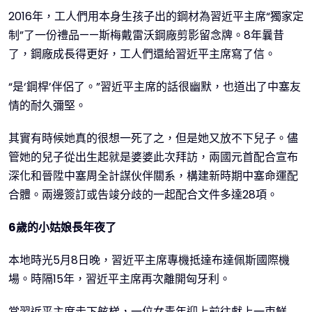
2016年，工人們用本身生孩子出的鋼材為習近平主席“獨家定
制”了一份禮品——斯梅戴雷沃鋼廠剪影留念牌。8年曩昔
了，鋼廠成長得更好，工人們還給習近平主席寫了信。
“是‘鋼桿’伴侶了。”習近平主席的話很幽默，也道出了中塞友
情的耐久彌堅。
其實有時候她真的很想一死了之，但是她又放不下兒子。儘
管她的兒子從出生起就是婆婆此次拜訪，兩國元首配合宣布
深化和晉陞中塞周全計謀伙伴關系，構建新時期中塞命運配
合體。兩邊簽訂或告竣分歧的一起配合文件多達28項。
6歲的小姑娘長年夜了
本地時光5月8日晚，習近平主席專機抵達布達佩斯國際機
場。時隔15年，習近平主席再次離開匈牙利。
當習近平主席走下舷梯，一位女青年迎上前往獻上一束鮮