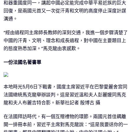
和器重國度同一，講起中國必定能完成中華平易近族的巨大
回復，是兩國元首又一次從汗青和文明的高度停止深度計謀
溝通。
“經由過程同主席師長教師的深刻交通，我進一個步驟清楚了
中國的汗青、文明、理念和成長過程，對中國在主要題目上
的態度熟悉加深。”馬克龍由衷感歎。
一份法國名著書單
本地時光5月6日下戰書，國度主席習近平在巴黎愛麗舍宮同
法國總統馬克龍舉辦談判。這是習近溫和夫人彭麗媛同馬克
龍和夫人布麗吉特合影。新華社記者 殷博古 攝
在法國拜訪時代，有一個互贈禮物的環節。兩國元首佳耦離
開一排冊本前，習近平主席對馬克龍說：“這是我要送你的一