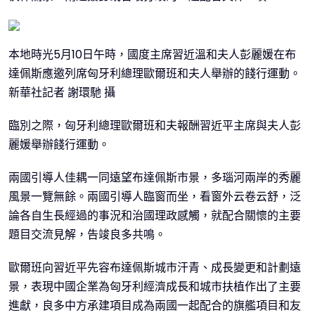
本地時光5月10日午時，國度主席習近溫和夫人彭麗媛在布
達佩斯應邀列席匈牙利總理歐爾班和夫人舉辦的餞行運動。
新華社記者 謝環馳 攝
臨別之際，匈牙利總理歐爾班和夫報酬習近平主席與夫人彭
麗媛舉辦餞行運動。
兩國引導人佳耦一同遠望布達佩斯市景，多瑙河兩岸的秀麗
風景一覽無餘。兩國引導人臨窗而坐，看窗外云卷云舒，泛
論各自生長經過的事況和治國理政感觸，就配合關懷的主要
題目交流見解，告竣良多共鳴。
歐爾班向習近平先容布達佩斯城市汗青、成長變更和計劃遠
景，表現中國企業為匈牙利經濟成長和城市扶植作出了主要
進獻，良多中方承建項目成為兩國一起配合的旗艦項目和友