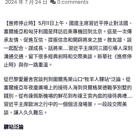
2024 年 7 月 24 日
0 comments
【進修停止時】5月11日上午，國度主席習近平停止對法國、
塞爾維亞和匈牙利國是拜訪后乘專機回到北京。這是一次傳
承友情、促進互信、提振信念和開辟將來之旅。敘友誼、談
一起配合、謀成長、話將來……習近平主席同三國引導人深刻
溝通交通，留下很多經典剎時和交際美談。新華社《進修停
止時》與你一路重溫。
從巴黎愛麗舍宮談判到圖爾馬萊山口“牧羊人驛站”泛論，從
塞爾維亞年夜廈廣場上的接待人海到貝爾格萊德戰爭別墅的
餞別，從布達佩斯機場的鮮花到布達王宮內庭的接待典禮……
習近平主席歐洲之行中的一個個活潑場景，一段段交際美
談，讓人久久難忘。
驛站泛論