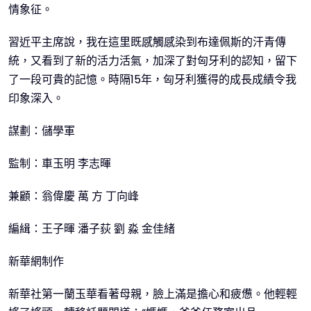
情象征。
習近平主席說，我在這里既感觸感染到布達佩斯的汗青傳
統，又看到了新的活力活氣，加深了對匈牙利的認知，留下
了一段可貴的記憶。時隔15年，匈牙利獲得的成長成績令我
印象深入。
謀劃：儲學軍
監制：車玉明 李志暉
兼顧：翁偉慶 萬 方 丁向峰
編緝：王子暉 潘子荻 劉 淼 金佳緒
新華網制作
新華社第一蘭玉華看著母親，臉上滿是擔心和疲憊。他輕輕