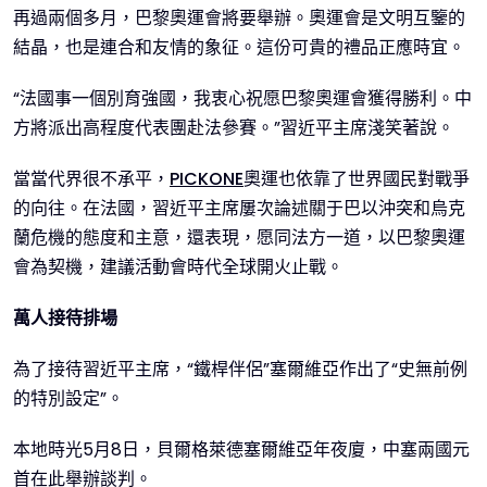
再過兩個多月，巴黎奧運會將要舉辦。奧運會是文明互鑒的
結晶，也是連合和友情的象征。這份可貴的禮品正應時宜。
“法國事一個別育強國，我衷心祝愿巴黎奧運會獲得勝利。中
方將派出高程度代表團赴法參賽。”習近平主席淺笑著說。
當當代界很不承平，
PICKONE
奧運也依靠了世界國民對戰爭
的向往。在法國，習近平主席屢次論述關于巴以沖突和烏克
蘭危機的態度和主意，還表現，愿同法方一道，以巴黎奧運
會為契機，建議活動會時代全球開火止戰。
萬人接待排場
為了接待習近平主席，“鐵桿伴侶”塞爾維亞作出了“史無前例
的特別設定”。
本地時光5月8日，貝爾格萊德塞爾維亞年夜廈，中塞兩國元
首在此舉辦談判。