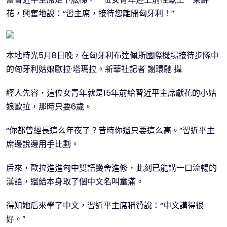
花，興奮地說：“習主席，接待您離開匈牙利！”
本地時光5月8日晚，在匈牙利布達佩斯國際機場接待步隊中
的匈牙利姑娘歐拉·塔瑪拉。新華社記者 謝環馳 攝
經人先容，這位女青年就是15年前給習近平主席獻花的小姑
娘歐拉，那時只要6歲。
“你都曾經長這么年夜了？昔時你還只要這么高。”習近平主
席邊說邊用手比劃。
后來，歐拉進進匈中雙語黌舍進修，此刻已能講一口流暢的
漢語，還給本身取了個中文名叫童滿。
得知她后來學了中文，習近平主席稱贊說：“中文講得很
好。”