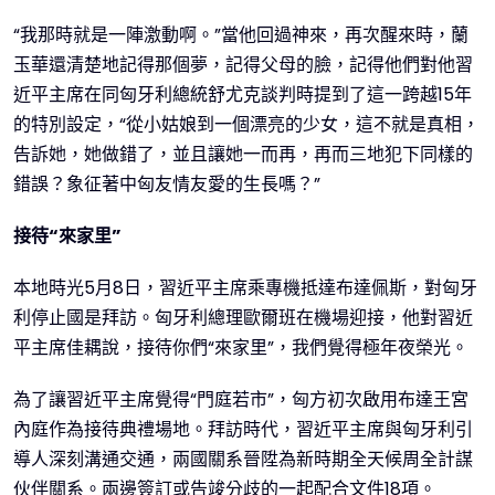
“我那時就是一陣激動啊。”當他回過神來，再次醒來時，蘭
玉華還清楚地記得那個夢，記得父母的臉，記得他們對他習
近平主席在同匈牙利總統舒尤克談判時提到了這一跨越15年
的特別設定，“從小姑娘到一個漂亮的少女，這不就是真相，
告訴她，她做錯了，並且讓她一而再，再而三地犯下同樣的
錯誤？象征著中匈友情友愛的生長嗎？”
接待“來家里”
本地時光5月8日，習近平主席乘專機抵達布達佩斯，對匈牙
利停止國是拜訪。匈牙利總理歐爾班在機場迎接，他對習近
平主席佳耦說，接待你們“來家里”，我們覺得極年夜榮光。
為了讓習近平主席覺得“門庭若市”，匈方初次啟用布達王宮
內庭作為接待典禮場地。拜訪時代，習近平主席與匈牙利引
導人深刻溝通交通，兩國關系晉陞為新時期全天候周全計謀
伙伴關系。兩邊簽訂或告竣分歧的一起配合文件18項。