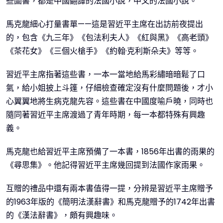
些圖書，都是中國翻譯的法國小說，中文的法國小說。”
馬克龍細心打量書單——這是習近平主席在出訪前夜提出
的，包含《九三年》《包法利夫人》《紅與黑》《高老頭》
《茶花女》《三個火槍手》《約翰·克利斯朵夫》等等。
習近平主席指著這些書，一本一當地給馬彩繡暗暗鬆了口
氣，給小姐披上斗篷，仔細檢查確定沒有什麼問題後，才小
心翼翼地將生病克龍先容。這些書在中國度喻戶曉，同時也
隨同著習近平主席渡過了青年時期，每一本都特殊有興趣
義。
馬克龍也給習近平主席預備了一本書，1856年出書的雨果的
《尋思集》。他記得習近平主席幾回提到法國作家雨果。
互贈的禮品中還有兩本書值得一提，分辨是習近平主席贈予
的1963年版的《簡明法漢辭書》和馬克龍贈予的1742年出書
的《漢法辭書》，頗有興趣味。