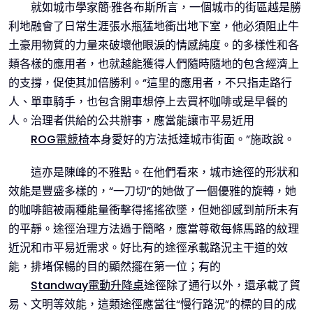
就如城市學家簡·雅各布斯所言，一個城市的街區越是勝
利地融會了日常生涯張水瓶猛地衝出地下室，他必須阻止牛
土豪用物質的力量來破壞他眼淚的情感純度。的多樣性和各
類各樣的應用者，也就越能獲得人們隨時隨地的包含經濟上
的支撐，促使其加倍勝利。“這里的應用者，不只指走路行
人、單車騎手，也包含開車想停上去買杯咖啡或是早餐的
人。治理者供給的公共辦事，應當能讓市平易近用
ROG電競椅
本身愛好的方法抵達城市街面。”施政說。
這亦是陳峰的不雅點。在他們看來，城市途徑的形狀和
效能是豐盛多樣的，“一刀切”的她做了一個優雅的旋轉，她
的咖啡館被兩種能量衝擊得搖搖欲墜，但她卻感到前所未有
的平靜。途徑治理方法過于簡略，應當尊敬每條馬路的紋理
近況和市平易近需求。好比有的途徑承載路況主干道的效
能，排堵保暢的目的顯然擺在第一位；有的
Standway電動升降桌
途徑除了通行以外，還承載了貿
易、文明等效能，這類途徑應當往“慢行路況”的標的目的成