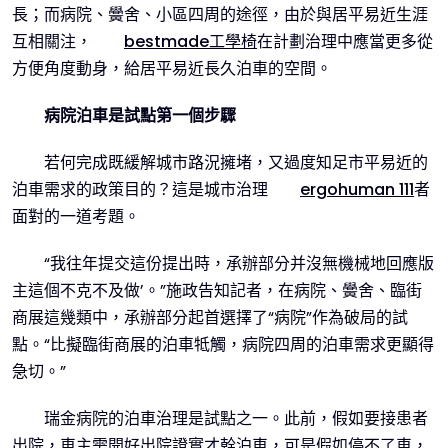
長；而病院、黌舍、小區四周的途徑，由於與居平易近生涯
互相關注，
bestmade工學椅
在計劃治理中應當更多從
方便角度動身，給居平易近長久泊車的空間。
病院泊車是試點第一個步驟
若何完成既緩解城市路況擁堵，又過度知足市平易近的
泊車需求的政策目的？這是城市治理
ergohuman 111
者
面對的一道考題。
“我往年提交這份提出時，承辦部分并沒無機械地回應版
主這個不克不及做’。”施政告知記者，在病院、黌舍、臨街
商展這幾類中，承辦部分起首選擇了“病院”作為破局的試
點。“比擬臨街商展的泊車牴觸，病院四周的泊車需求更顯得
急切。”
瑞金病院的泊車治理是試點之一。此前，假如要接患者
出院，車主需開好出院證實才幹泊車，可是假如停不了車，