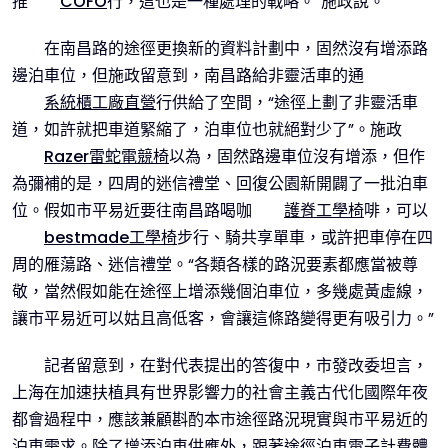
推
COFO
行，這也是一種處理的戰略。”施政說。
在南昌路的途徑更換新的資料計劃中，固然沒有增添路
邊泊車位，但施政留意到，南昌路給非靈活車的通
系統櫃工廠直營
行供給了空間，“途徑上劃了非靈活車
道，如許就把車道緊縮了，泊車位也就絕對少了”。施政
Razer雷蛇電競椅
以為，固然路邊車位沒有增添，但作
為彌補的是，四周的迷信禮堂、回復公園新開闢了一批泊車
位。假如市平易近要往南昌路喝咖
護脊工學椅
啡，可以
bestmade工學椅
步行、騎共享單車，或許把車停在四
周的雁蕩路、迷信禮堂。“各類各樣的路況要素都應當被尊
敬，當然假如能在途徑上增添幾個泊車位，多幾處黃虛線，
讓市平易近可以姑且高低客，會讓這條路變得更有吸引力。”
記者留意到，在對代表提出的答復中，市發改委坦言，
上海在加速扶植具有世界影響力的社會主義古代化國際年夜
都會過程中，應該兼顧斟酌本市途徑路況現實與市平易近的
泊車需求。除了增添泊車供應外，跟著途徑泊車電子計費體