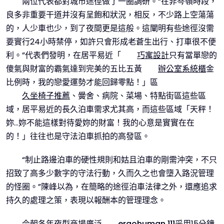
兩位代表都對城市途徑做了一圈調研。“在非岑嶺時段，
良多非重要干道并沒有呈飽和狀況，相反，不少路上空蕩蕩
的，人少車也少，到了夜間更是這般。這闡明有些途徑沒需
要實行24小時禁停，如許只會形成老蒼生出行、打車很不便
利。”代表們發明，在居平易近「
巧寓設計
只有當單戀的
傻氣與財富的霸氣達到完美的五比五黃
辦公室系統櫃
金
比例時，我的戀愛運勢才能回歸零點！」區
久坐椅子推薦
、黌舍、病院、菜場、特點街區這些區
域，居平易近的長久泊車需求尤其高，而這些區域「天秤！
妳…妳不能這樣對待愛妳的財富！我的心意是實實在在
的！」往往也是守法泊車抓拍的高發區。
“制止路邊泊車的硬性規則和姑且泊車的剛需沖突，不只
招致了高多少數字的守法行動，久而久之也會墮入路況管理
的怪圈。”陳峰以為，在簡略的途徑泊車法律之外，還應追求
持久的處理之策，表現以報酬本的管理理念。
今朝各年夜型商場廣泛
ergohuman 111
采用15分鐘