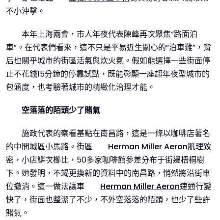
不小沖擊。
本年上海兩會，市人年夜代表陳峰再次聚焦“路面泊
車”。在代表們看來，這不只是平易近生關心的“泊車難”，背
后也關乎城市的街區活氣與炊火氣。假如能選擇一些街面停
止不花錢15分鐘的停靠試點，既能彰顯一座超年夜型城市的
包涵度，也考驗著城市的精緻化治理才能。
空落落的陌頭少了賭氣
施政代表的察看基點在南昌路，這是一條以咖啡店著名
的中間城區小馬路。街區
Herman Miller Aeron
肌理致
密，小店鱗次櫛比，50多家咖啡館參差分布于街邊梧桐樹
下。她發明，不竭更換新的資料中的南昌路，悄然將沿街車
位撤消。這一做法讓車
Herman Miller Aeron
速通行變
快了，街面也整潔了不少，不外空落落的陌頭，也少了些許
賭氣。