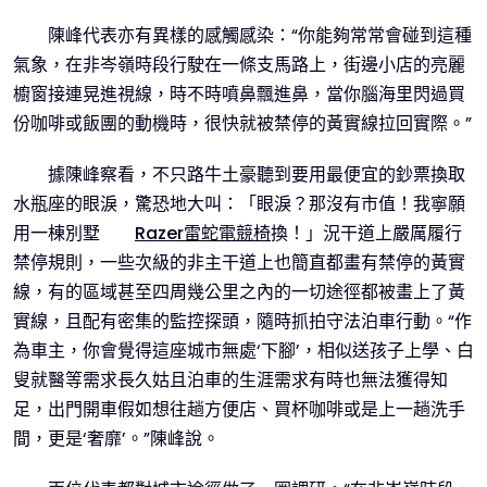
陳峰代表亦有異樣的感觸感染：“你能夠常常會碰到這種
氣象，在非岑嶺時段行駛在一條支馬路上，街邊小店的亮麗
櫥窗接連晃進視線，時不時噴鼻飄進鼻，當你腦海里閃過買
份咖啡或飯團的動機時，很快就被禁停的黃實線拉回實際。”
據陳峰察看，不只路牛土豪聽到要用最便宜的鈔票換取
水瓶座的眼淚，驚恐地大叫：「眼淚？那沒有市值！我寧願
用一棟別墅
Razer雷蛇電競椅
換！」況干道上嚴厲履行
禁停規則，一些次級的非主干道上也簡直都畫有禁停的黃實
線，有的區域甚至四周幾公里之內的一切途徑都被畫上了黃
實線，且配有密集的監控探頭，隨時抓拍守法泊車行動。“作
為車主，你會覺得這座城市無處‘下腳’，相似送孩子上學、白
叟就醫等需求長久姑且泊車的生涯需求有時也無法獲得知
足，出門開車假如想往趟方便店、買杯咖啡或是上一趟洗手
間，更是‘奢靡’。”陳峰說。