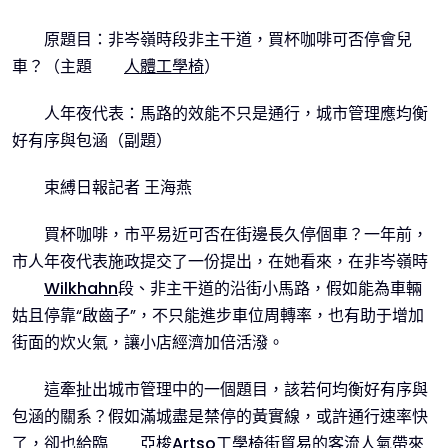
原題目：非岑嶺時段非主干道，買杯咖啡可否停會兒
車？（主題
人體工學椅
）
人年夜代表：馬路的效能不只是通行，城市管理應均衡
好有序與包涵（副題）
束縛日報記者 王海燕
買杯咖啡，市平易近可否在街邊長久停個車？一年前，
市人年夜代表施政提交了一份提出，在她看來，在非岑嶺時
Wilkhahn
段、非主干道的沿街小馬路，假如能為車輛
姑且停靠“啟齒子”，不只能進步車位周轉率，也有助于增加
街面的炊火氣，讓小店經濟加倍活潑。
這牽扯出城市管理中的一個題目，該若何均衡好有序與
包涵的關系？假如滿城盡是禁停的黃實線，或許通行速率快
了，卻也給臨
亞梭Artso工學椅
街貿易的客流人氣帶來