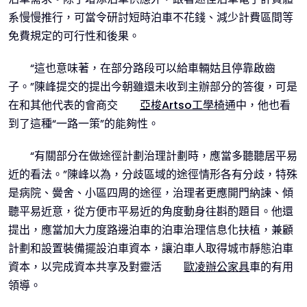
系慢慢推行，可當令研討短時泊車不花錢、減少計費區間等
免費規定的可行性和後果。
“這也意味著，在部分路段可以給車輛姑且停靠啟齒
子。”陳峰提交的提出今朝雖還未收到主辦部分的答復，可是
在和其他代表的會商交
亞梭Artso工學椅
通中，他也看
到了這種“一路一策”的能夠性。
“有關部分在做途徑計劃治理計劃時，應當多聽聽居平易
近的看法。”陳峰以為，分歧區域的途徑情形各有分歧，特殊
是病院、黌舍、小區四周的途徑，治理者更應開門納諫、傾
聽平易近意，從方便市平易近的角度動身往斟酌題目。他還
提出，應當加大力度路邊泊車的泊車治理信息化扶植，兼顧
計劃和設置裝備擺設泊車資本，讓泊車人取得城市靜態泊車
資本，以完成資本共享及對靈活
歐凌辦公家具
車的有用
領導。