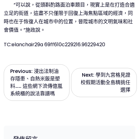
“可以說，從頭斟酌路面泊車題目，現實上是在打造合適
立足的街道，這盡不只僅限于回復上海焦點區域的經濟，同
時也在于恢復人在城市中的位置，晉陞城市的文明氣味和社
會價值。”施政說。
TC:elanchair29a 69ff610c229216.96229420
文
Previous:
浸出法制油
Next:
學到九宮格見證
存隱患、自熱米飯是塑
校假期活動全島精挑任
章
料…… 這些網下流傳億嵐
選擇
系統櫃的說法靠譜嗎
導
覽