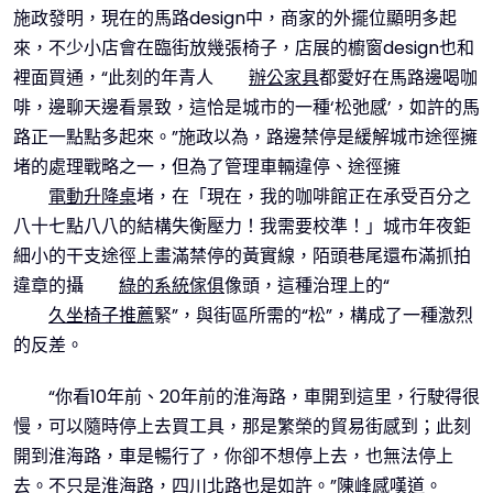
施政發明，現在的馬路design中，商家的外擺位顯明多起
來，不少小店會在臨街放幾張椅子，店展的櫥窗design也和
裡面買通，“此刻的年青人
辦公家具
都愛好在馬路邊喝咖
啡，邊聊天邊看景致，這恰是城市的一種‘松弛感’，如許的馬
路正一點點多起來。”施政以為，路邊禁停是緩解城市途徑擁
堵的處理戰略之一，但為了管理車輛違停、途徑擁
電動升降桌
堵，在「現在，我的咖啡館正在承受百分之
八十七點八八的結構失衡壓力！我需要校準！」城市年夜鉅
細小的干支途徑上畫滿禁停的黃實線，陌頭巷尾還布滿抓拍
違章的攝
綠的系統傢俱
像頭，這種治理上的“
久坐椅子推薦
緊”，與街區所需的“松”，構成了一種激烈
的反差。
“你看10年前、20年前的淮海路，車開到這里，行駛得很
慢，可以隨時停上去買工具，那是繁榮的貿易街感到；此刻
開到淮海路，車是暢行了，你卻不想停上去，也無法停上
去。不只是淮海路，四川北路也是如許。”陳峰感嘆道。