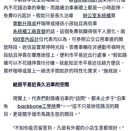
內不花錢泊車的舉動，而路邊泊車基礎上都是一小時起停，
免費10元起計。假如只是長久泊車
辦公室系統櫃
買
電動升降桌
杯咖啡或接送小孩姑且高低車
系統櫃工廠直營
的話，這個免費就顯得很不人道化。兩
100室內設計
位代表均以為，可參照公交公用車道的開
放時段，迷信設置禁停時光段，答應車輛在非通勤岑嶺時光
段姑且停靠在響應途徑上，便利市平易近出行處事。“假如路
邊可以不花錢停靠15分鐘，就能知足市平易近往趟方便店、
買杯咖啡或是上一趟洗手間如許的特性化需求。”施政說。
給居平易近長久泊車的空間
現實上，代表們對路邊泊車的“詰問”，都未止步于“泊車
免
backbone工學椅
費”——“這不只是途徑路況的題
目，更是關乎城市馬路生態的題目。”
“不知你能否留意到，凡是有外擺的小店生意都很好。”