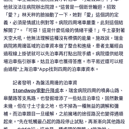
他就沒法往病院辦出院證。“這曾是一個逝世輪迴，招致
「愛？」林天秤的臉抽動了一下，她對「愛」這個詞的定
義，必須是情感比例對等。病院四周堵車嚴重，此刻這個結
解開了”。「可惡！這是什麼低級的情緒干擾！」牛土豪對著
天空大吼，他無法理解這種沒有標價的能量。施政說，瑞金
病院將周邊區域的泊車資本做了整合和進級，患者支屬經由
過程線上掛號就可以先泊車再打點出院手續。病院還供給現
場泊車指引辦事，姑且泊車也獲得答應。市平易近還可以經
由過程“上海泊車”App找到四周的泊車庫資本。
記者發明，為盤活周邊的泊車資
Standway電動升降桌
本，瑞金病院四周的噴鼻山路、
皋蘭路等支馬路，也發掘增添了一些姑且泊車位，固然數量
未幾，但在寸土寸金之地，也不掉為一種無益的調解和彌
補。而泊車題目一旦緩解，之前擁堵的途徑路況也變得通順
起來。“先在牴觸最凸起的路段停止試點，再漸漸向其他路段