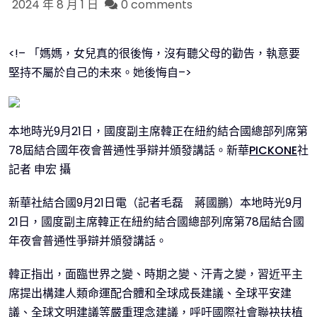
2024 年 8 月 1 日
0 comments
<!– 「媽媽，女兒真的很後悔，沒有聽父母的勸告，執意要
堅持不屬於自己的未來。她後悔自–>
本地時光9月21日，國度副主席韓正在紐約結合國總部列席第
78屆結合國年夜會普通性爭辯并頒發講話。新華
PICKONE
社
記者 申宏 攝
新華社結合國9月21日電（記者毛磊 蔣國鵬）本地時光9月
21日，國度副主席韓正在紐約結合國總部列席第78屆結合國
年夜會普通性爭辯并頒發講話。
韓正指出，面臨世界之變、時期之變、汗青之變，習近平主
席提出構建人類命運配合體和全球成長建議、全球平安建
議、全球文明建議等嚴重理念建議，呼吁國際社會聯袂扶植