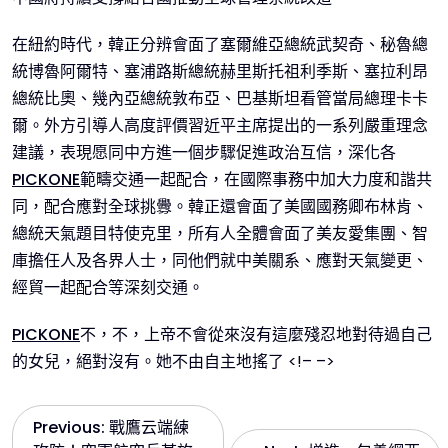
在紐約時代，韓正分辨會面了塞爾維亞總統武契奇、秘魯總
統博魯阿爾特、塞浦路斯總統赫里斯托祖利季斯、塞拉利昂
總統比奧、幾內亞總統敦布亞、巴基斯坦看管當局總理卡卡
爾。外方引導人高度評價習近平主席提出的一系列嚴重理念
建議，表現愿同中方進一個步驟促進政治互信，深化各
PICKONE
範疇交通一起配合，在國際事務中加大力度和諧共
同，配合應對全球挑釁。韓正還會面了美國國務卿布林肯、
總統天氣題目特使克里，所有人全體會面了美友愛集團、智
庫擔任人及各界人士，同他們就中美關系、應對天氣變更、
經貿一起配合等深刻交通。
PICKONE
不，不，上帝不會從來沒有這麼殘忍地對待過自己
的女兒，絕對沒有。她不由自主地搖了 <!– –>
文
Previous:
戰鷹云端練