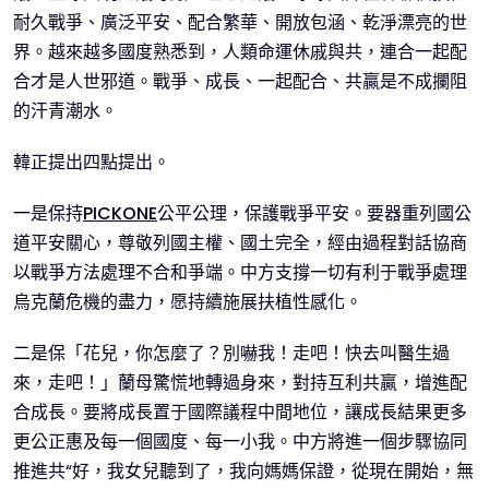
耐久戰爭、廣泛平安、配合繁華、開放包涵、乾淨漂亮的世
界。越來越多國度熟悉到，人類命運休戚與共，連合一起配
合才是人世邪道。戰爭、成長、一起配合、共贏是不成攔阻
的汗青潮水。
韓正提出四點提出。
一是保持
PICKONE
公平公理，保護戰爭平安。要器重列國公
道平安關心，尊敬列國主權、國土完全，經由過程對話協商
以戰爭方法處理不合和爭端。中方支撐一切有利于戰爭處理
烏克蘭危機的盡力，愿持續施展扶植性感化。
二是保「花兒，你怎麼了？別嚇我！走吧！快去叫醫生過
來，走吧！」蘭母驚慌地轉過身來，對持互利共贏，增進配
合成長。要將成長置于國際議程中間地位，讓成長結果更多
更公正惠及每一個國度、每一小我。中方將進一個步驟協同
推進共“好，我女兒聽到了，我向媽媽保證，從現在開始，無