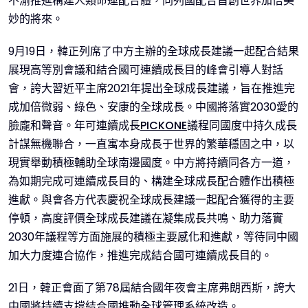
不渝推進構建人類命運配合體，同列國配合首創世界加倍美
妙的將來。
9月19日，韓正列席了中方主辦的全球成長建議一起配合結果
展現高等別會議和結合國可連續成長目的峰會引導人對話
會，誇大習近平主席2021年提出全球成長建議，旨在推進完
成加倍微弱、綠色、安康的全球成長。中國將落實2030愛的
臉龐和聲音。年可連續成長
PICKONE
議程同國度中持久成長
計謀無機聯合，一直寓本身成長于世界的繁華穩固之中，以
現實舉動積極輔助全球南邊國度。中方將持續同各方一道，
為如期完成可連續成長目的、構建全球成長配合體作出積極
進獻。與會各方代表慶祝全球成長建議一起配合獲得的主要
停頓，高度評價全球成長建議在凝集成長共鳴、助力落實
2030年議程等方面施展的積極主要感化和進獻，等待同中國
加大力度連合協作，推進完成結合國可連續成長目的。
21日，韓正會面了第78屆結合國年夜會主席弗朗西斯，誇大
中國將持續支撐結合國推動全球管理系統改造。