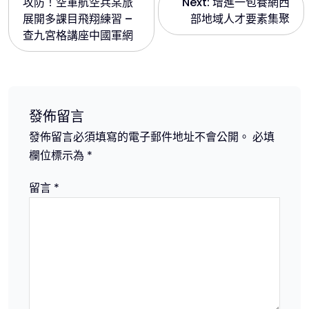
攻防！空軍航空兵某旅
Next:
增進一包養網西
章
展開多課目飛翔練習 –
部地域人才要素集聚
查九宮格講座中國軍網
導
覽
發佈留言
發佈留言必須填寫的電子郵件地址不會公開。
必填
欄位標示為
*
留言
*