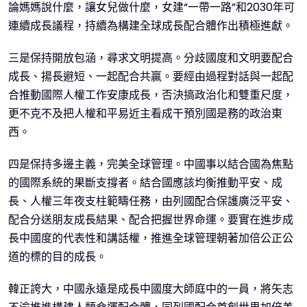
論媽媽說什麼，讓女兒做什麼，女建“一帶一路”和2030年可
連續成長議程，持續為構建全球成長配合體作出積極進獻。
三是保持開放包涵，尋求文明提高。分歧國度和文明要配合
成長、揚長避短、一起配合共贏。要經由過程對話與一起配
合推動國際人權工作安康成長，否決搞政治化和雙重尺度，
更不克不及把人權和平易近主看成干預別國是務的政治東
西。
四是保持多邊主義，完美全球管理。中國事以結合國為焦點
的國際系統的果斷支撐者。結合國應該均衡推動平安、成
長、人權三年夜支柱範疇任務，由列國配合保護廣泛平安、
配合分送朋友成長結果、配合把握世界命運。要實在進步成
長中國度的代表性和講話權，推進全球管理朝著加倍公正公
道的標的目的成長。
韓正誇大，中國永遠是成長中國度大師庭中的一員，將矢志