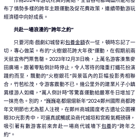
作為2024年游玩花費的開始，全省各地都竭盡所能地發
布了情勢多樣的跨年主題運動及促花費政策，連續帶動游玩
經濟穩中向好成長。
共赴一場浪漫的“跨年之約”
只要河南·戲劇幻城發彩
包養金額
衣一怔，頓時忘記了一
切，專心做菜。布的“火樹銀花跨大年夜”運動，在假期前兩
天就宣佈門票售罄。2023年12月31日晚，上萬名游客湊集麥
田廣場。跟著零點倒計時停止，令人等待的隆重打鐵花扮演
踐約而至，飄動的“火樹銀花”與景區內的巨幅投影秀相聯
合，竹苞松茂，令游客震動不已。幾公里外的建業片子小鎮
異樣游人如織，“萬人倒計時”等驚喜運動給嚴寒冬日增加了
一抹亮色。別的，“巍巍亳都熠熠新年”2024鄭州國際商都跨
年文明節也尤為惹人注視，在鄭州商城國度考古遺址公園裸
眼3D光影秀中，可逼真感觸感染商代城垣和宮殿氣概磅礴，
吸引著有數游客前來奔赴一場商代城墻下
包養
的“跨年之
約”。