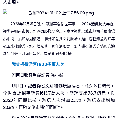
人表現。
2023年12月31日晚，“龍騰華夏亂世華章——2024活氣跨大年夜”
運動在鄭州市鄭東新區CBD殘暴演出。本次運動以城市地標千璽廣場
為中間、沿如意湖棧道、聯動如意湖文明廣場，經由過程如意湖畔年
夜玉米樓體秀、水岸燈光秀、跨年演唱會、無人機扮演秀等情勢喜迎
新年到來。河南日報客戶端記者 聶冬晗 攝
我省招待游客1600多萬人次
河南日報客戶端記者 溫小娟
1月1日，記者從省文明和游玩廳得悉，除夕沐日時代，
全省累計招待游客1613.7萬人次，游玩支出78.7億元，與
2023年同期比擬，游玩人次增加23.3%，游玩支出增加
28.9%，再啟文旅市場“開門紅”。