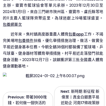
主辦，靈寶市籃球協會等單元承辦。2023年12月30日至
2024年1月1日，來自三門峽市陜州區、靈寶市、盧氏縣等地
的11支農人籃球隊齊聚這里，為球迷獻上19場籃球盛宴。
包養網單次
近年來，焦村鎮高度器重農人體育
包養app
工作，不竭
完美場地
包養條件
扶植，優化舉措措施治理，做活、做實全
平易近健身基本任務。今朝全鎮38個村都裝備了籃球場、乒
乓球臺、健身器材等體育舉措措施，村平易近走落發門就能
健身活動。2023年12月7日，該鎮獲評第三批全國農人體育
健身運動基地。
文
Next:
新時期 新征程 新
Previous:
帶著3000塊
偉業丨真金白銀惠平易
章
錢，若何做一個快活的
近助企 河南17條政策辦