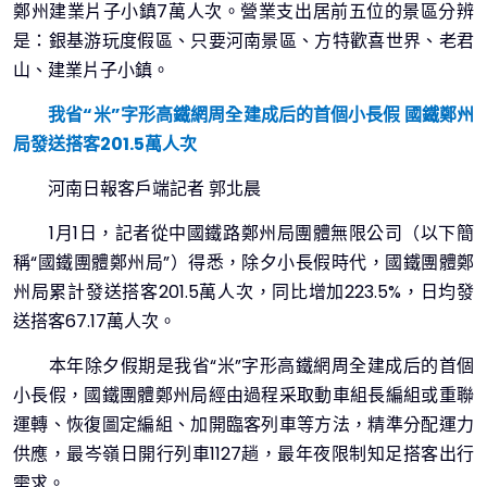
鄭州建業片子小鎮7萬人次。營業支出居前五位的景區分辨
是：銀基游玩度假區、只要河南景區、方特歡喜世界、老君
山、建業片子小鎮。
我省“米”字形高鐵網周全建成后的首個小長假 國鐵鄭州
局發送搭客201.5萬人次
河南日報客戶端記者 郭北晨
1月1日，記者從中國鐵路鄭州局團體無限公司（以下簡
稱“國鐵團體鄭州局”）得悉，除夕小長假時代，國鐵團體鄭
州局累計發送搭客201.5萬人次，同比增加223.5%，日均發
送搭客67.17萬人次。
本年除夕假期是我省“米”字形高鐵網周全建成后的首個
小長假，國鐵團體鄭州局經由過程采取動車組長編組或重聯
運轉、恢復圖定編組、加開臨客列車等方法，精準分配運力
供應，最岑嶺日開行列車1127趟，最年夜限制知足搭客出行
需求。