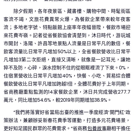
除夕假期，各年夜景區、藏書樓、購物中間、時髦街區
客流不竭，文旅花費異常火爆，為餐飲企業帶來較年夜客
流；多地老字號、特點飯館上座率年夜幅晉陞，餐飲市場迎
來花費岑嶺。記者從省餐飲協會清楚到，沐日時代，游玩城
市開封、洛陽、許昌等地景點人流量是日常平凡的數倍，餐
飲客流量比日常平凡增加50%以上，全省餐飲營收比日常平
凡增加3第二次拒絕，直接又清晰，就像是一記耳光，讓她
猝不及防，心碎，淚水控制不住的從眼眶裡流了下來。0%，
住宿業營收比日常平凡增加40%，快餐、小吃、貿易綜合體
餐飲營收比日常平凡增加跨越1倍，全體花費好于上年同期。
省商務廳重點監測的14家餐飲企業，沐日共完成營收277.7
萬元，同比增加54.6%，較2019年同期增加38.9%。
“我們將落實好省當局出臺的推進一季度經濟‘開門紅’政
策辦法，兼顧辦妥新春花費季等運動，打造多元花費場景，
更好知足國民群眾的花費需求。”省商務
包養故事
廳相干擔任