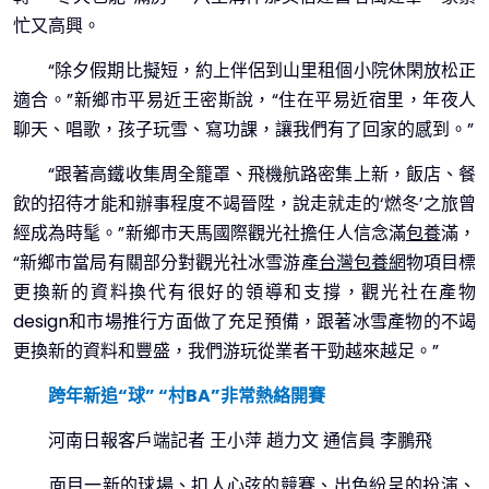
忙又高興。
“除夕假期比擬短，約上伴侶到山里租個小院休閑放松正
適合。”新鄉市平易近王密斯說，“住在平易近宿里，年夜人
聊天、唱歌，孩子玩雪、寫功課，讓我們有了回家的感到。”
“跟著高鐵收集周全籠罩、飛機航路密集上新，飯店、餐
飲的招待才能和辦事程度不竭晉陞，說走就走的‘燃冬’之旅曾
經成為時髦。”新鄉市天馬國際觀光社擔任人信念滿
包養
滿，
“新鄉市當局有關部分對觀光社冰雪游產
台灣包養網
物項目標
更換新的資料換代有很好的領導和支撐，觀光社在產物
design和市場推行方面做了充足預備，跟著冰雪產物的不竭
更換新的資料和豐盛，我們游玩從業者干勁越來越足。”
跨年新追“球” “村BA”非常熱絡開賽
河南日報客戶端記者 王小萍 趙力文 通信員 李鵬飛
面目一新的球場、扣人心弦的競賽、出色紛呈的扮演、