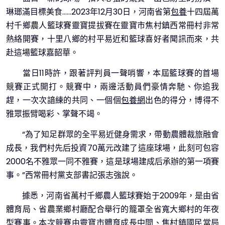
琳瑯滿目標美食……2023年12月30日，河南省第
包養
十四屆萬
村千鄉農人籃球賽靈寶提拔賽在靈寶市焦村鎮西常冊村非常
熱絡開賽，十里八鄉的村平易近和籃球喜好者聞訊而來，共
赴這場籃球嘉韶華。
當日11時許，跟著評判員一聲哨響，本屆籃球賽的首場
競賽正式開打。競賽中，兩邊活動員們豪情奔馳、你追我
趕，一次次諳練的共同、一個個
包養網
出色的得分，博得不
雅眾振臂喝彩、掌聲不竭。
“為了知足群眾的全平易近健身需求，帶動農體裁旅融會
成長，我們村先后投資70萬元改建了這座球場，此刻可包容
2000名不雅眾一同不雅賽，這是球場建成后承辦的第一項賽
事。”西常冊村黨支部書記張志強說。
據悉，河南省萬村千鄉農人籃球賽始于2009年，是由省
體育局、省農業鄉村廳配合舉行的籠罩全省寬大鄉村的年夜
型賽事。本次競賽由靈寶市體育成長中間、焦村鎮國民當局