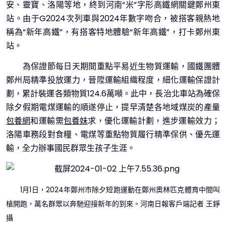
安、靈寶、洛陽等地，終到河南“米”字形高鐵網關鍵鄭州東
站。由于G2024次列車與2024年數字吻合，被搭客親熱地
稱為“新年高鐵”，有搭客特地體驗“新年高鐵”，打卡鄭州東
站。
為保證節每日天期間重點平易近生物質運輸，國鐵團體
鄭州局精準投放運力，晉陞運輸組織程度，細化運輸保證計
劃，累計裝運各類物質124.6萬噸。此中，長治北車站為確保
除夕假期電煤運輸的順遂停止，提早清楚各地域煤炭的產量
包養網
和運輸需
包養妹
求，優化運輸計劃，進步運輸效力；
洛陽車務段對食糧、電煤等重點物質履行精準保供、優先運
輸，全力辦事國民群眾生孩子生涯。
1月1日，2024年鄭州市除夕短跑運動在鄭州奧林匹克體育中間叫
槍開跑，萬名群眾以奔馳迎接新年的到來。河南日報客戶端記者 王錚
攝