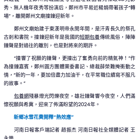
秀、無人機年夜秀等扮演后，鄭州市平易近楊娟帶著孩子“轉
場”，離開鄭州文廟撞鐘迎新年。
鄭州文廟始建于東漢明帝永閏年間，是汗青長久的祭孔
古剎和書院。撞鐘迎新年是我國的
短期包養
傳統風俗，陣陣
鐘聲是對過往的離別，也是對將來的期許。
“撞響了祝願的鐘聲，更撞出了奮勇向前的精氣神！”作
為撞鐘嘉賓，鄭州圓方團體黨委書記、總裁薛榮難掩衝動之
情，“新的一年，要加倍盡力加油干，在平常職位續寫不服凡
的故事。”
包養網
殘暴燈光閃爍夜空，雄壯鐘聲響今夜空，人們滿
懷祝願與希冀，迎來了佈滿盼望的2024年。
新鄉冰雪花費開釋“熱效應”
河南日報客戶端記者 趙振杰 河南日報社全媒體記者 王
永樂