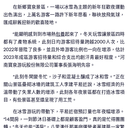
在新鄉寶泉景區，一場以冰雪為主題的新年狂歡夜運動
出色演出，上萬名游客一路許下新年愿看，聯袂放飛氣球，
匯成辭舊迎新的歡喜陸地。
“能顯明感到到市場熱
包養
起來了，冬天玩雪讓景區四時
都有了產物系統，此刻日均游客招待量跨越2000人次，比
2022年晉陞了良多，並且外埠游客比例也一向在增添，估計
2023年成區游客招待量和綜合支出均創汗青最好程度。”河
南寶泉游玩股份無限公司董事長張海明先容。
“此刻冬閑變冬忙，沙子和混凝土釀成了冰和雪。”正在
關山景區壘砌冰墻的建筑工人李建平易近說，冰雪經濟的升
溫帶動了失業人數的增添，此刻各年夜景區都在打造冰雪項
目，有些景區甚至還呈現了用工荒。
在冰雪游玩的帶動下，平易近宿預訂量也年夜幅增添。
“14間房，一到節沐日基礎上都是顧客盈門，真的是忙得團團
轉。”冬天也能“滿房”，八里溝仟那美宿運營者萬建華一家繁