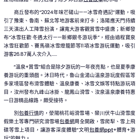
商丘發布的“2024年味芒碭山——冰雪奇遇記”運動，吸
引了豫東、魯南、蘇北等地游客前來打卡；洛陽應天門持續
三天演出人工降雪扮演，讓寬大游客觀賞雪中盛唐；新鄉發
布“冰雪狂歡·冬遇太行——新鄉銀冬游玩季”，經由過程寶泉
冰雪狂歡節、賽馬嶺冰雪燈籠節等11項冰雪游玩運動，吸引
游客26.87萬人次介入……
“溫泉+賞雪”組合是除夕游玩的一年夜亮點，也是夏季康
養游玩的重頭戲。沐日時代，魯山金湯山溫泉游玩度假區等
多家境區發布滑雪體驗、溫泉康養、冰雪文娛等特點游玩項
目，汝州發布九峰山冰掛、龍鳳山滑雪、汝泉溫泉康養特惠
一日游精品線路，頗受接待。
別
包養行情
的，滎陽桃花峪滑雪場、欒川伏牛山滑雪度
假樂土等專門研究滑雪場
包養網
周全開啟，雪爬犁、雪上飛
碟等雪上項目，讓游客深度體驗“文明
包養網ppt
+體育+游
玩”的魅力。