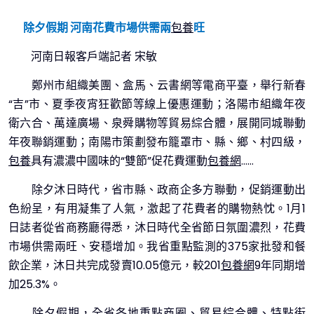
除夕假期 河南花費市場供需兩
包養
旺
河南日報客戶端記者 宋敏
鄭州市組織美團、盒馬、云書網等電商平臺，舉行新春
“吉”市、夏季夜宵狂歡節等線上優惠運動；洛陽市組織年夜
衛六合、萬達廣場、泉舜購物等貿易綜合體，展開同城聯動
年夜聯銷運動；南陽市策劃發布籠罩市、縣、鄉、村四級，
包養
具有濃濃中國味的“雙節”促花費運動
包養網
……
除夕沐日時代，省市縣、政商企多方聯動，促銷運動出
色紛呈，有用凝集了人氣，激起了花費者的購物熱忱。1月1
日誌者從省商務廳得悉，沐日時代全省節日氛圍濃烈，花費
市場供需兩旺、安穩增加。我省重點監測的375家批發和餐
飲企業，沐日共完成發賣10.05億元，較201
包養網
9年同期增
加25.3%。
除夕假期，全省各地重點商圈、貿易綜合體、特點街