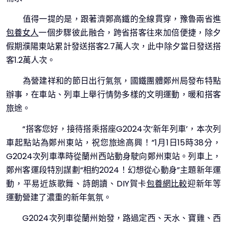
值得一提的是，跟著濟鄭高鐵的全線貫穿，豫魯兩省進
包養女人
一個步驟彼此融合，跨省搭客往來加倍便捷，除夕
假期濮陽東站累計發送搭客2.7萬人次，此中除夕當日發送搭
客1.2萬人次。
為營建祥和的節日出行氣氛，國鐵團體鄭州局發布特點
辦事，在車站、列車上舉行情勢多樣的文明運動，暖和搭客
旅途。
“搭客您好，接待搭乘搭座G2024次‘新年列車’，本次列
車起點站為鄭州東站，祝您旅途高興！”1月1日15時38分，
G2024次列車準時從蘭州西站動身駛向鄭州東站。列車上，
鄭州客運段特別謀劃“相約2024！幻想從心動身”主題新年運
動，平易近族歌舞、詩朗讀、DIY賀卡
包養網比較
迎新年等
運動營建了濃重的新年氣氛。
G2024次列車從蘭州始發，路過定西、天水、寶雞、西