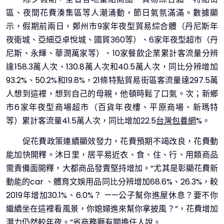
區、夜間花費湊集區等人潮涌動，節日氣氛滿滿。數據顯
示，假期前兩日，鄭州市9家年夜型貿易綜合體（丹尼斯年
夜衛城、亞細亞卓悅城、國貿360等）、6家年夜型超市（丹
尼斯、永輝、華潤萬家等）、10家餐飲企業累計客流量分辨
達158.3萬人次、130.8萬人次和40.5萬人次，同比分辨增加
93.2%、50.2%和19.8%，21條特點貿易街區客流量達297.5萬
人想到這裡，想到自己的母親，他頓時鬆了口氣。次；新鄉
市6家年夜型商場超市（百貨年夜樓、平原商場、新瑪特
等）累計客流量41.5萬人次，同比增加22.5
台灣包養網
%。
促花費政策連續顯效發力，花費預期不竭改良，花費動
能加快開釋。沐日里，居平易近衣、食、住、行、用類商品
需責備面開釋，大都商品發賣堅持增加。“尤其是彰顯花費新
動能的car 、體育文娛用品同比分辨增加68.6%、26.3%，較
2019年增加30.1%、6.0%？ ——公子幫你進屋休息？要不你
繼續坐在這裡看風景，你媳婦進來幫你拿披風？”，花費增加
潛力仍然較年夜。”省商務廳有關擔任人說。