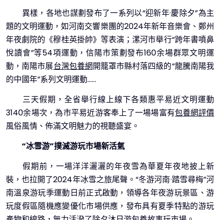
異樣，各地也謀劃發布了一系列以“迎新年·慶除夕”為主
題的文明運動，如河南交響樂團的2024年新年音樂會、鄭州
年夜劇院的《穆桂英掛帥》等表演；漯河市舉行“跨年書噴鼻
悅讀會”等54項運動，信陽市策劃發布160余場群眾文明運
動，南陽市展
台灣包養網
開籠罩市縣村落四級的“龍騰南陽我
的中國年”系列文明運動……
三天假期，全省舉行線上線下各類惠平易近文明運動
3140余場次，為市平易近游客奉上了一場場富有
包養網評價
風俗風情、佈滿文明魅力的視聽盛宴。
“冰雪游”撲滅游玩市場新活氣
假期前，一場洋洋灑灑的年夜雪為華夏年夜地披上新
裝，也拉開了2024年冰雪之旅尾聲。“冬游河南·踏雪尋梅”河
南溫泉游玩季運動日前正式啟動，領導各年夜游玩景區、游
玩度假區隨機應變優化市場供應，發布具有夏季特點的游玩
產物和線路，無力活潑了除夕沐日游
包養故事
玩市場。