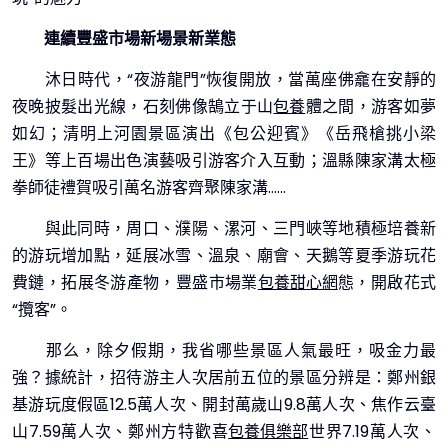
連續豐盛市場新場景新業態
沐日時代，“夜游龍門”恢復開放，當萬座佛龕在安靜的
夜晚披髮出光線，石刻佛像鵠立于山
包養
體之間，游客如夢
如幻；清明上河園景區演出《包公迎賓》《岳飛槍挑小梁
王》等上百場出色演藝吸引游客介入互動；溫縣陳家溝太極
拳師徒禮賀吸引萬名游客齊聚陳家溝……
與此同時，周口、濮陽、漯河、三門峽等地積極培養新
的游玩增加點，延展冰雪、溫泉、廟會、天鵝等夏季游玩花
費鏈，拓展冬游產物，豐盛市場業
包養甜心網
態，開啟花式
“攬客”。
那么，除夕假期，我省哪些景區人氣最旺，吸金力最
強？據統計，招待游主人次居前五位的景區分辨是：鄭州銀
基游玩度假區12.5萬人次、開封萬歲山9.8萬人次、焦作云臺
山7.59萬人次、鄭州方特歡喜
包養俱樂部
世界7.19萬人次、