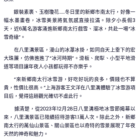
銀裝素裹、玉樹瓊花……冬日里的新鄉市南太行，好像一
幅水墨畫卷，冰雪美景將氣氛感直接拉滿。除夕小長假3
天，近6萬名游客涌進新鄉南太行戲雪、溜冰，共赴一場“冰
雪奇緣”。
在八里溝景區，漫山的冰瀑冰掛，如同自天上垂下的宏
大珠簾，仿佛進進了“冰河時期”。滑板、爬犁、小型平地滑
道等項目讓年夜人小孩都玩得不亦樂乎。
“來新鄉南太行冰雪游，好吃好玩的良多，價錢也不算
貴，性價比很高。”上海游客王文洋在八里溝體驗了冰雪游項
目后，覺得這趟觀光確切不虛此行。
據清楚，從2023年12月28日八里溝極地冰雪節揭幕以
來，八里溝景區已陸續招待游客1.1萬人次。除此之外，新鄉
南太行的萬仙山景區、關山景區也以奇特的雪景展現了年夜
天然的神奇和魅力。