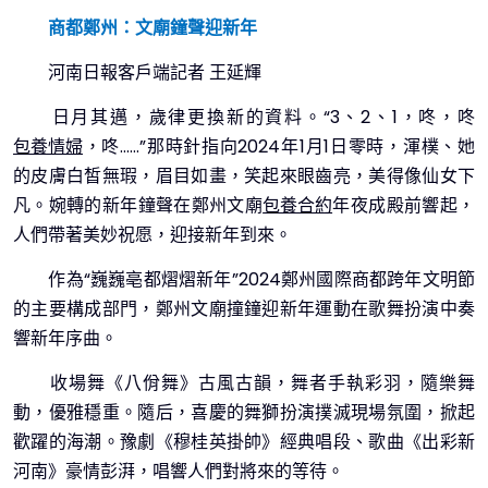
商都鄭州：文廟鐘聲迎新年
河南日報客戶端記者 王延輝
日月其邁，歲律更換新的資料。“3、2、1，咚，咚
包養情婦
，咚……”那時針指向2024年1月1日零時，渾樸、她
的皮膚白皙無瑕，眉目如畫，笑起來眼齒亮，美得像仙女下
凡。婉轉的新年鐘聲在鄭州文廟
包養合約
年夜成殿前響起，
人們帶著美妙祝愿，迎接新年到來。
作為“巍巍亳都熠熠新年”2024鄭州國際商都跨年文明節
的主要構成部門，鄭州文廟撞鐘迎新年運動在歌舞扮演中奏
響新年序曲。
收場舞《八佾舞》古風古韻，舞者手執彩羽，隨樂舞
動，優雅穩重。隨后，喜慶的舞獅扮演撲滅現場氛圍，掀起
歡躍的海潮。豫劇《穆桂英掛帥》經典唱段、歌曲《出彩新
河南》豪情彭湃，唱響人們對將來的等待。